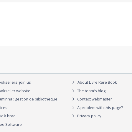
oksellers, join us
About Livre Rare Book
okseller website
The team's blog
aminha : gestion de bibliothèque
Contact webmaster
rices
A problem with this page?
ic à brac
Privacy policy
ree Software