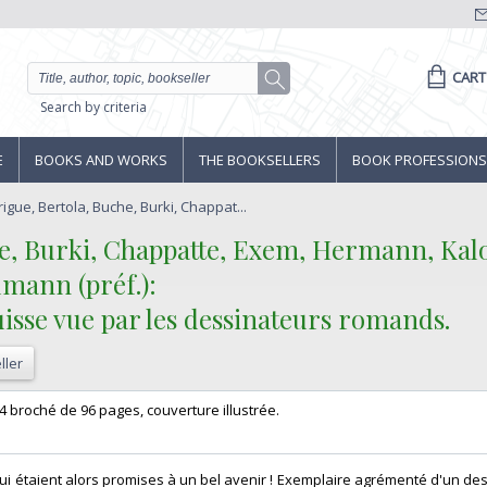
CART
Search by criteria
E
BOOKS AND WORKS
THE BOOKSELLERS
BOOK PROFESSIONS
rigue, Bertola, Buche, Burki, Chappat...
che, Burki, Chappatte, Exem, Hermann, Kal
dmann (préf.): ‎
Suisse vue par les dessinateurs romands. ‎
ller
n-4 broché de 96 pages, couverture illustrée. ‎
i étaient alors promises à un bel avenir ! Exemplaire agrémenté d'un dess