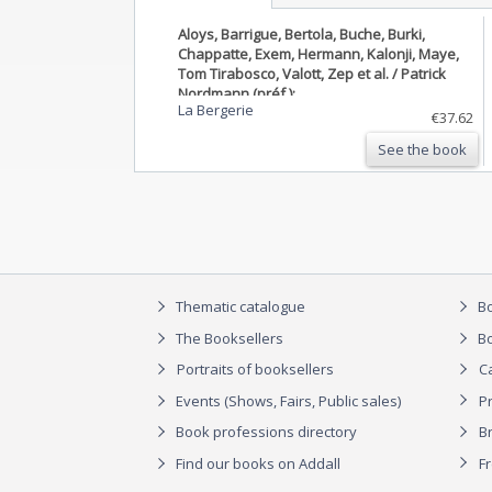
Aloys, Barrigue, Bertola, Buche, Burki,
Chappatte, Exem, Hermann, Kalonji, Maye,
Tom Tirabosco, Valott, Zep et al. / Patrick
Nordmann (préf.):
La Bergerie
700e. Pas de quoi jubiler. La Suisse vue par
€37.62
les dessinateurs romands.
See the book
Thematic catalogue
Bo
The Booksellers
Bo
Portraits of booksellers
C
Events (Shows, Fairs, Public sales)
P
Book professions directory
Br
Find our books on Addall
F