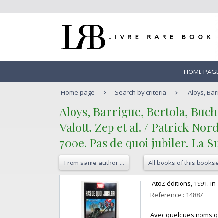
HOME PAG
Home page
Search by criteria
Aloys, Bar
‎Aloys, Barrigue, Bertola, Bu
Valott, Zep et al. / Patrick Nor
‎700e. Pas de quoi jubiler. La 
From same author ...
All books of this bookse
‎ AtoZ éditions, 1991. I
Reference : 14887
‎Avec quelques noms qu