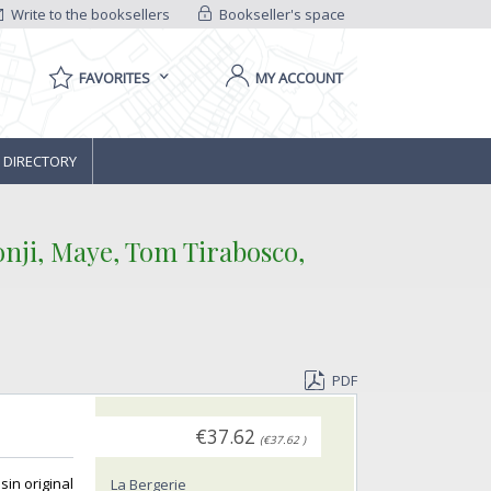
Write to the booksellers
Bookseller's space
FAVORITES
MY ACCOUNT
 DIRECTORY
onji, Maye, Tom Tirabosco,
PDF
€37.62
(€37.62 )
in original
La Bergerie