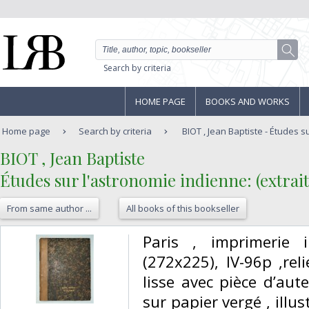
Search by criteria
HOME PAGE
BOOKS AND WORKS
Home page
Search by criteria
BIOT , Jean Baptiste - Études su
‎BIOT , Jean Baptiste‎
‎Études sur l'astronomie indienne: (extrait
From same author ...
All books of this bookseller
‎Paris , imprimerie 
(272x225), IV-96p ,re
lisse avec pièce d’aut
sur papier vergé , illu