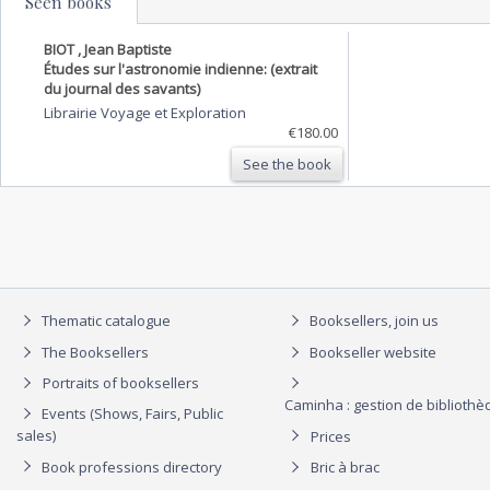
Seen books
BIOT , Jean Baptiste
Études sur l'astronomie indienne: (extrait
du journal des savants)
Librairie Voyage et Exploration
€180.00
See the book
Thematic catalogue
Booksellers, join us
The Booksellers
Bookseller website
Portraits of booksellers
Caminha : gestion de biblioth
Events (Shows, Fairs, Public
sales)
Prices
Book professions directory
Bric à brac