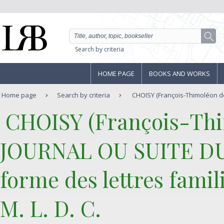
Search by criteria
HOME PAGE
BOOKS AND WORKS
Home page
Search by criteria
CHOISY (François-Thimoléon de
‎ CHOISY (François-Thi
‎JOURNAL OU SUITE D
forme des lettres famili
M. L. D. C.‎