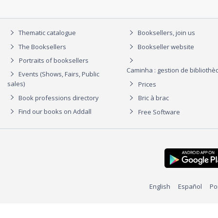
Thematic catalogue
Booksellers, join us
The Booksellers
Bookseller website
Portraits of booksellers
Caminha : gestion de biblioth
Events (Shows, Fairs, Public
sales)
Prices
Book professions directory
Bric à brac
Find our books on Addall
Free Software
English
Español
Po