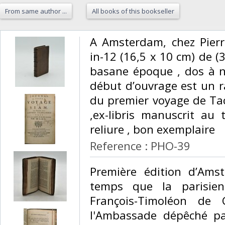
From same author ...
All books of this bookseller
‎A Amsterdam, chez Pier
in-12 (16,5 x 10 cm) de (3
basane époque , dos à ner
début d’ouvrage est un r
du premier voyage de T
,ex-libris manuscrit au 
reliure , bon exemplaire‎
Reference : PHO-39
‎Première édition d’A
temps que la parisie
François-Timoléon de 
l'Ambassade dépêché pa