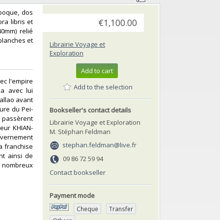
 époque, dos
a libris et
€1,100.00
40mm) relié
 planches et
Librairie Voyage et
Exploration
Add to cart
ec l'empire
Add to the selection
a avec lui
Callao avant
ure du Pei-
Bookseller's contact details
ls passèrent
Librairie Voyage et Exploration
reur KHIAN-
M. Stéphan Feldman
uvernement
stephan.feldman@live.fr
a franchise
nt ainsi de
09 86 72 59 94
es nombreux
Contact bookseller
Payment mode
Cheque
Transfer