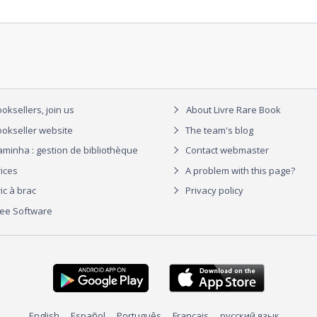
oksellers, join us
About Livre Rare Book
okseller website
The team's blog
aminha : gestion de bibliothèque
Contact webmaster
rices
A problem with this page?
ic à brac
Privacy policy
ree Software
English
Español
Português
Français
русский язык