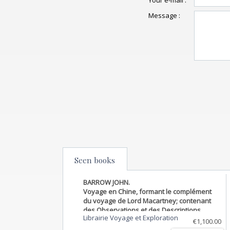
Your e-mail :
Message :
Seen books
BARROW JOHN.
Voyage en Chine, formant le complément
du voyage de Lord Macartney; contenant
des Observations et des Descriptions
Librairie Voyage et Exploration
faites pendant le séjour de l'Auteur dans le
€1,100.00
Palais Impérial de Yuen-Min-Yuen, et en