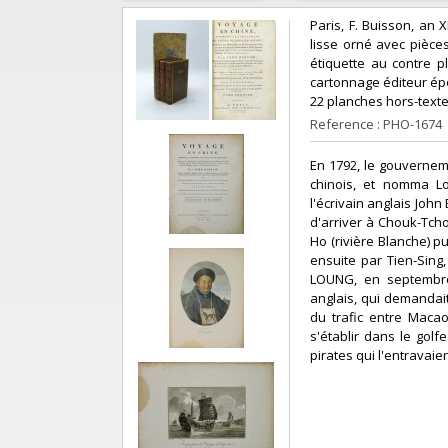
‎Paris, F. Buisson, an 
lisse orné avec pièces
étiquette au contre p
cartonnage éditeur époq
22 planches hors-texte
Reference : PHO-1674
‎En 1792, le gouverne
chinois, et nomma L
l'écrivain anglais John
d'arriver à Chouk-Tcho
Ho (rivière Blanche) pu
ensuite par Tien-Sing
LOUNG, en septembre 
anglais, qui demandait
du trafic entre Macao 
s'établir dans le gol
pirates qui l'entravaien