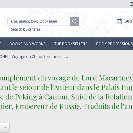
CART
Search by criteria
E
BOOKS AND WORKS
THE BOOKSELLERS
BOOK PROFESSIONS
HN. - Voyage en Chine, formant le c...
 complément du voyage de Lord Macartney
dant le séjour de l'Auteur dans le Palais 
, de Peking à Canton. Suivi de la Relatio
ier, Empereur de Russie. Traduits de l'angl
ller