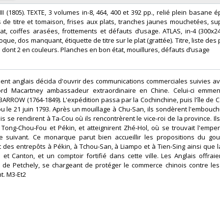
XIII (1805). TEXTE, 3 volumes in-8, 464, 400 et 392 pp., relié plein basane
 de titre et tomaison, frises aux plats, tranches jaunes mouchetées, supr
lat, coiffes arasées, frottements et défauts d’usage. ATLAS, in-4 (300x2
ue, dos manquant, étiquette de titre sur le plat (grattée). Titre, liste des
 dont 2 en couleurs. Planches en bon état, mouillures, défauts d’usage ‎
ment anglais décida d'ouvrir des communications commerciales suivies av
ord Macartney ambassadeur extraordinaire en Chine. Celui-ci emmen
 BARROW (1764-1849). L'expédition passa par la Cochinchine, puis l'île de 
u le 21 juin 1793. Après un mouillage à Chu-San, ils sondèrent l'embouch
is se rendirent à Ta-Cou où ils rencontrèrent le vice-roi de la province. I
, Tong-Chou-Fou et Pékin, et atteignirent Zhé-Hol, où se trouvait l'empe
suivant. Ce monarque parut bien accueillir les propositions du go
 des entrepôts à Pékin, à Tchou-San, à Liampo et à Tien-Sing ainsi que l
et Canton, et un comptoir fortifié dans cette ville. Les Anglais offraie
fe de Petchely, se chargeant de protéger le commerce chinois contre l
t. M3-Et2 ‎