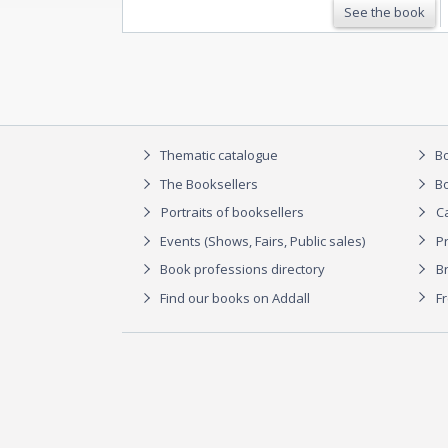
See the book
traversant l'Empire …
Thematic catalogue
Bo
The Booksellers
Bo
Portraits of booksellers
C
Events (Shows, Fairs, Public sales)
P
Book professions directory
Br
Find our books on Addall
F