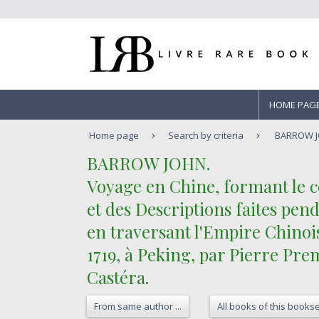
HOME PAG
Home page
Search by criteria
BARROW JO
‎BARROW JOHN. ‎
‎Voyage en Chine, formant le
et des Descriptions faites pen
en traversant l'Empire Chinois
1719, à Peking, par Pierre Prem
Castéra. ‎
From same author ...
All books of this bookse