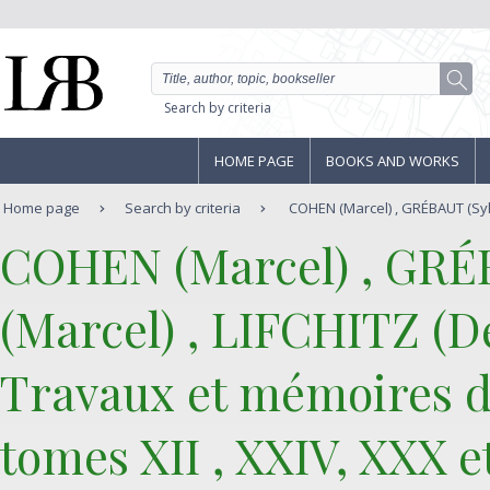
Search by criteria
HOME PAGE
BOOKS AND WORKS
Home page
Search by criteria
COHEN (Marcel) , GRÉBAUT (Sylv
‎COHEN (Marcel) , GRÉ
(Marcel) , LIFCHITZ (D
‎Travaux et mémoires de
tomes XII , XXIV, XXX et