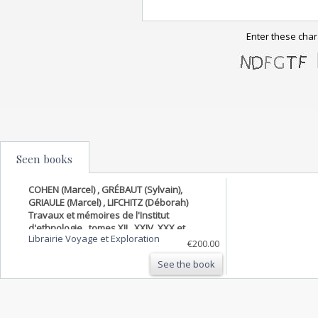
Enter these char
Seen books
COHEN (Marcel) , GRÉBAUT (Sylvain),
GRIAULE (Marcel) , LIFCHITZ (Déborah)
Travaux et mémoires de l'Institut
d'ethnologie , tomes XII , XXIV, XXX et
Librairie Voyage et Exploration
XXXVIII
€200.00
See the book