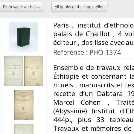
From same author ...
All books of this bookseller
‎Paris , institut d’ethn
palais de Chaillot , 4 vo
éditeur , dos lisse avec aut
Reference : PHO-1374
‎Ensemble de travaux relat
Éthiopie et concernant la
rituels , manuscrits et te
recette d’un Dabtara 1
Marcel Cohen , Trait
(Abyssinie) Institut d'E
444p., plus 33 tableau
Travaux et mémoires de l'