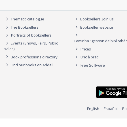
Thematic catalogue
Booksellers, join us
The Booksellers
Bookseller website
Portraits of booksellers
Caminha : gestion de biblioth
Events (Shows, Fairs, Public
sales)
Prices
Book professions directory
Bric à brac
Find our books on Addall
Free Software
English
Español
Po