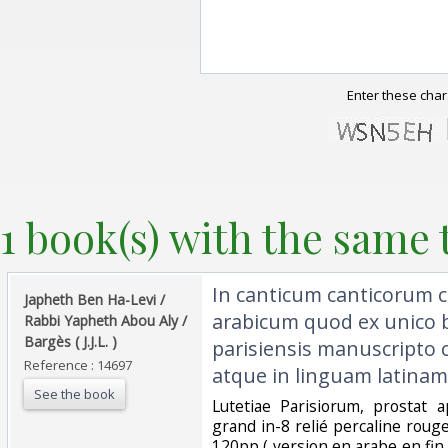
Enter these char
1 book(s) with the same t
‎In canticum canticoru
‎Japheth Ben Ha-Levi /
arabicum quod ex unico b
Rabbi Yapheth Abou Aly /
Bargès ( J.J.L. )‎
parisiensis manuscripto c
Reference : 14697
atque in linguam latinam 
See the book
‎Lutetiae Parisiorum, prostat
grand in-8 relié percaline roug
120pp ( version en arabe en fin 