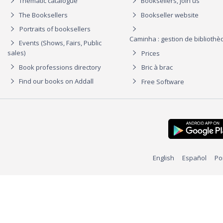
Thematic catalogue
Booksellers, join us
The Booksellers
Bookseller website
Portraits of booksellers
Caminha : gestion de biblioth
Events (Shows, Fairs, Public
sales)
Prices
Book professions directory
Bric à brac
Find our books on Addall
Free Software
English
Español
Po