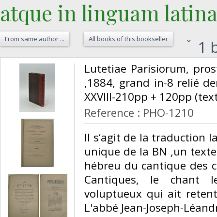
atque in linguam latina
From same author ...
All books of this bookseller
1 b
‎Lutetiae Parisiorum, pr
,1884, grand in-8 relié de
XXVIII-210pp + 120pp (text
Reference : PHO-1210
‎Il s‘agit de la traduction
unique de la BN ,un texte 
hébreu du cantique des c
Cantiques, le chant l
voluptueux qui ait retent
L'abbé Jean-Joseph-Léandr