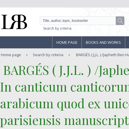
Search by criteria
HOME PAGE
BOOKS AND WORKS
Home page
Search by criteria
BARGÉS ( J.J.L. ) /Japheth Ben Ha-
‎ BARGÉS ( J.J.L. ) /Jap
‎In canticum cantico
arabicum quod ex unico
parisiensis manuscript