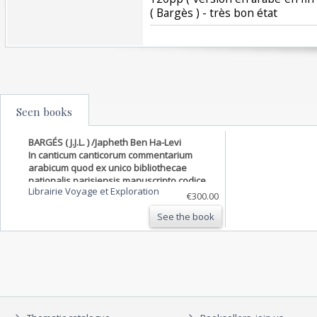
( Bargès ) - très bon état‎
Seen books
BARGÉS ( J.J.L. ) /Japheth Ben Ha-Levi
In canticum canticorum commentarium
arabicum quod ex unico bibliothecae
nationalis parisiensis manuscripto codice
Librairie Voyage et Exploration
in lucem edidit atque in linguam latinam
€300.00
transtulit
See the book