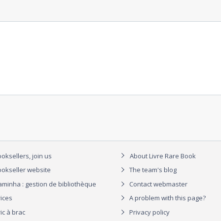
oksellers, join us
About Livre Rare Book
okseller website
The team's blog
aminha : gestion de bibliothèque
Contact webmaster
rices
A problem with this page?
ic à brac
Privacy policy