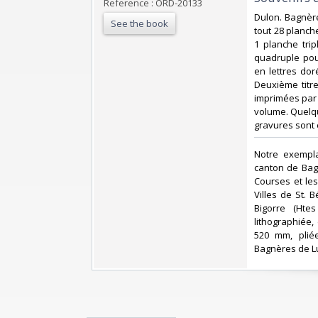
Reference : ORD-20133
‎Dulon. Bagnèr
See the book
tout 28 planch
1 planche tri
quadruple pour
en lettres do
Deuxième titre
imprimées par 
volume. Quelqu
gravures sont e
‎Notre exempl
canton de Bag
Courses et les
Villes de St. 
Bigorre (Hte
lithographiée,
520 mm, pliée
Bagnères de Luc