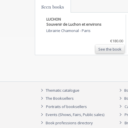
Seen books
LUCHON
Souvenir de Luchon et environs
Librairie Chamonal
-
Paris
€180.00
See the book
Thematic catalogue
Bo
The Booksellers
Bo
Portraits of booksellers
C
Events (Shows, Fairs, Public sales)
P
Book professions directory
Br