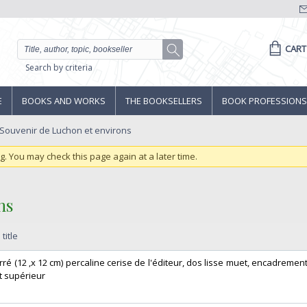
CART
Search by criteria
E
BOOKS AND WORKS
THE BOOKSELLERS
BOOK PROFESSIONS
Souvenir de Luchon et environs
ng. You may check this page again at a later time.
s ‎
title
rré (12 ,x 12 cm) percaline cerise de l'éditeur, dos lisse muet, encadrement
t supérieur ‎