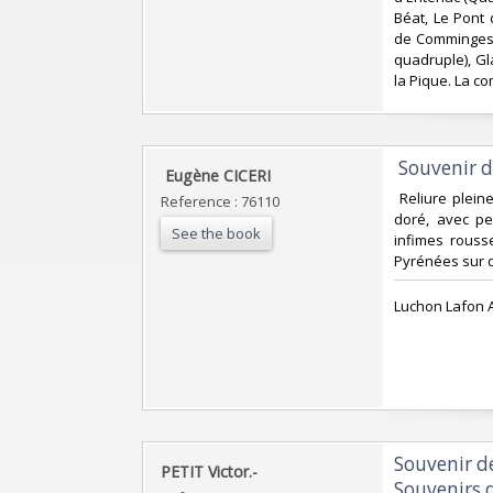
Béat, Le Pont 
de Comminges, 
quadruple), Gl
la Pique. La co
‎ Souvenir 
‎ Eugène CICERI ‎
‎ Reliure plei
Reference : 76110
doré, avec pe
See the book
infimes rouss
Pyrénées sur d
‎Luchon Lafon A
‎Souvenir d
‎PETIT Victor.-‎
Souvenirs d