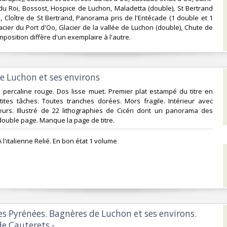
du Roi, Bossost, Hospice de Luchon, Maladetta (double), St Bertrand
Cloître de St Bertrand, Panorama pris de l'Entécade (1 double et 1
acier du Port d'Oo, Glacier de la vallée de Luchon (double), Chute de
mposition diffère d'un exemplaire à l'autre. ‎
de Luchon et ses environs ‎
ne percaline rouge. Dos lisse muet. Premier plat estampé du titre en
tites tâches. Toutes tranches dorées. Mors fragile. Intérieur avec
eurs. Illustré de 22 lithographies de Cicéri dont un panorama des
ouble page. Manque la page de titre. ‎
 l'italienne Relié. En bon état 1 volume ‎
es Pyrénées. Bagnères de Luchon et ses environs.
e Cauterets.-‎