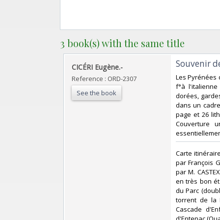
3 book(s) with the same title
‎Souvenir d
‎CICÉRI Eugène.-‎
‎Les Pyrénées d
Reference : ORD-2307
f°à l'italien
See the book
dorées, gardes
dans un cadre 
page et 26 lit
Couverture u
essentiellemen
‎Carte itinéra
par François 
par M. CASTEX 
en très bon ét
du Parc (doubl
torrent de la
Cascade d'En
d'Entenac (Qua