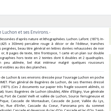
e Luchon et ses Environs.-‎
essinées d'après nature et lithographiées. Luchon. Lafont. (1871). In-
ne (425 x 303mm) percaline rouge à décor or de l'éditeur, tranches
 peignées, beau titre général en lettres dorées rehaussées de noir
or, 8 pages de texte, titre frontispice, 1 carte et un plan sur double
hographies hors texte en 2 teintes dont 6 doubles et 2 quadruples.
n peu abîmée, bel état intérieur malgré quelques rousseurs
t visibles au dos des planches.‎
ire de Luchon & ses environs dressée pour l'ouvrage Luchon en poche
GIMET. Plan général de Bagnères de Luchon, de ses thermes dressé
(1871). (Ces 2 documents sur papier très fragile souvent abîmés, ici
at). Vues: Bagnères de Luchon (double), Allée d'Etigny, Vue générale
e), Port de Castel Vielh et vallée de Luchon, Source ferrugineuse et
 Pique, Cascade de Montauban, Cascade de Juzet, Vallée du Lys,
fer, Rue d'Enfer, Cascade du Coeur, Panorama pris du sommet
druple), Cascade et deversoir du lac d'Oo, Cascade et lac d'Oo, Saint-