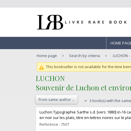
HOME PAG
Home page
Search by criteria
LUCHON - 
This bookseller is not available for the time bei
‎LUCHON ‎
‎Souvenir de Luchon et environ
From same author ...
3 book(s) with the same 
‎Luchon Typographie Sarthe s.d. [vers 1880] in-16 ca
en noir sur les plats, titre en lettres noires sur le pla
Reference : 7507