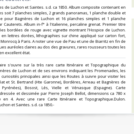
es de Luchon et Saintes. s.d. ca 1850. Album composite contenant en
es soit 7 planches simples, 2 grands panoramas, 1 planche double et
ple pour Bagnères de Luchon et 16 planches simples et 1 planche
 Cauterets. Album in-f° à l'italienne, percaline grenat. Premier titre
rées bordées de rouge avec vignette montrant l'Hospice de Luchon.
 en lettres dorées, lithographies sur chine appliqué sur carton fort,
Monrocq à Paris. A noter une vue de Pau et une de Biarritz en fin de
es auréoles claires au dos des gravures, rares rousseurs toutes les
n excellent état.‎
aire s'ouvre sur la très rare carte Itinéraire et Topographique du
nères de Luchon et de ses environs indiquant les Promenades, les
 curiosités principales ainsi que les Routes à suivre pour visiter les
Béat et St. Bertrand (Hte Garonne), Bordères, Arreau et Bagnères de
s Pyrénées), Bosost, Lés, Vielle et Vénasque (Espagne). Carte
 dressée et dessimée par Pierre Joseph Bellot, dimensions ca 780 x
 en 4. Avec une rare Carte Itinéraire et Topographique.Dulon.
hon et Saintes. s.d. ca 1850.-‎