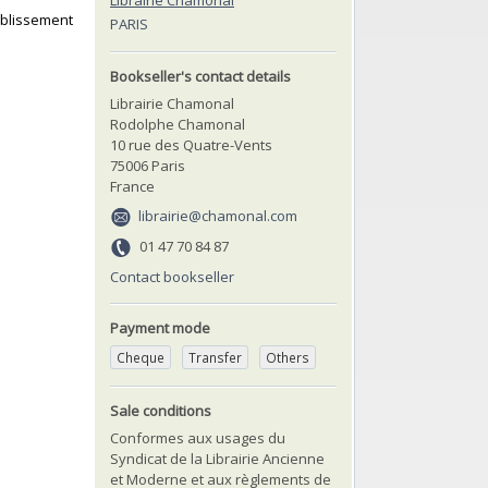
Librairie Chamonal
blissement
PARIS
Bookseller's contact details
Librairie Chamonal
Rodolphe Chamonal
10 rue des Quatre-Vents
75006 Paris
France
librairie@chamonal.com
01 47 70 84 87
Contact bookseller
Payment mode
Cheque
Transfer
Others
Sale conditions
Conformes aux usages du
Syndicat de la Librairie Ancienne
et Moderne et aux règlements de