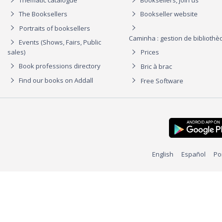
The Booksellers
Bookseller website
Portraits of booksellers
Caminha : gestion de biblioth
Events (Shows, Fairs, Public
sales)
Prices
Book professions directory
Bric à brac
Find our books on Addall
Free Software
English
Español
Po