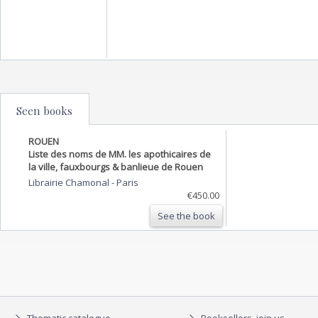
Seen books
ROUEN
Liste des noms de MM. les apothicaires de
la ville, fauxbourgs & banlieue de Rouen
Librairie Chamonal
-
Paris
€450.00
See the book
Thematic catalogue
Booksellers, join us