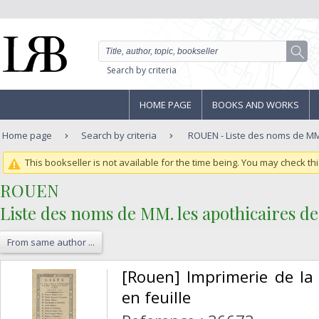
Search by criteria
HOME PAGE
BOOKS AND WORKS
Home page
Search by criteria
ROUEN - Liste des noms de MM. 
This bookseller is not available for the time being. You may check thi
‎ROUEN ‎
‎Liste des noms de MM. les apothicaires de
From same author ...
‎[Rouen] Imprimerie de l
en feuille ‎