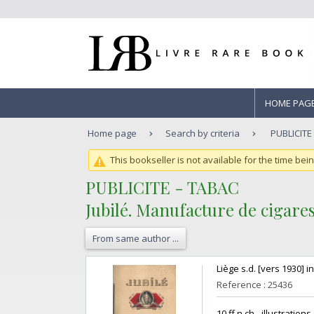
HOME PAG
Home page
Search by criteria
PUBLICITE 
This bookseller is not available for the time bei
‎PUBLICITE - TABAC ‎
‎Jubilé. Manufacture de cigares 
From same author ...
‎Liège s.d. [vers 1930] 
Reference : 25436
‎10 ff.n.ch., illustrati