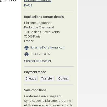
Librairie Chamonal
PARIS
Bookseller's contact details
Librairie Chamonal
Rodolphe Chamonal
10 rue des Quatre-Vents
75006 Paris
France
librairie@chamonal.com
01 47 70 84 87
Contact bookseller
Payment mode
Cheque
Transfer
Others
Sale conditions
Conformes aux usages du
Syndicat de la Librairie Ancienne
et Moderne et aux règlements de