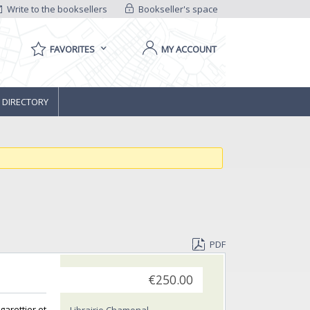
Write to the booksellers
Bookseller's space
FAVORITES
MY ACCOUNT
 DIRECTORY
PDF
€250.00
garettier et