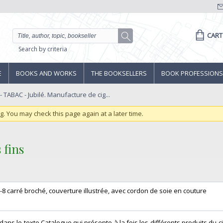
CART
Search by criteria
E
BOOKS AND WORKS
THE BOOKSELLERS
BOOK PROFESSIONS
- TABAC - Jubilé. Manufacture de cig...
ng. You may check this page again at a later time.
fins ‎
in-8 carré broché, couverture illustrée, avec cordon de soie en couture ‎
ons dans le texte.Catalogue qui présente à la fois les différents produits du ci