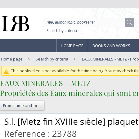
Search by criteria
HOME PAGE
BOOKS AND WORKS
Home page
Search by criteria
EAUX MINERALES - METZ - Propr
This bookseller is not available for the time being. You may check thi
‎EAUX MINERALES - METZ ‎
‎Propriétés des Eaux minérales qui sont en
From same author ...
‎S.l. [Metz fin XVIIIe siècle] plaquet
Reference : 23788