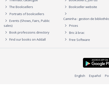
The Booksellers
Bookseller website
Portraits of booksellers
Caminha : gestion de biblioth
Events (Shows, Fairs, Public
sales)
Prices
Book professions directory
Bric à brac
Find our books on Addall
Free Software
English
Español
Po