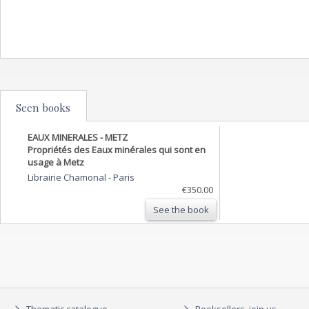
Seen books
EAUX MINERALES - METZ
Propriétés des Eaux minérales qui sont en
usage à Metz
Librairie Chamonal
-
Paris
€350.00
See the book
Thematic catalogue
Booksellers, join us