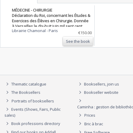
MÉDECINE - CHIRURGIE
Déclaration du Roi, concernant les Études &
Exercices des Élèves en Chirurgie. Donnée
à Versailles le dix-huit juin mil sept cent
Librairie Chamonal
-
Paris
quatre-vingt quatre
€150.00
See the book
Thematic catalogue
Booksellers, join us
The Booksellers
Bookseller website
Portraits of booksellers
Caminha : gestion de biblioth
Events (Shows, Fairs, Public
sales)
Prices
Book professions directory
Bric à brac
Find our books on Addall
Free Software