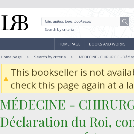
Search by criteria
HOME PAGE
BOOKS AND WORKS
Home page
Search by criteria
MÉDECINE - CHIRURGIE - Déclara
This bookseller is not avail
check this page again at a la
‎MÉDECINE - CHIRURGI
‎Déclaration du Roi, c