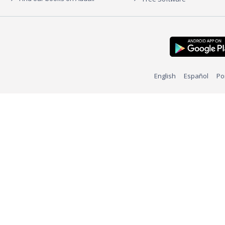
English
Español
Po