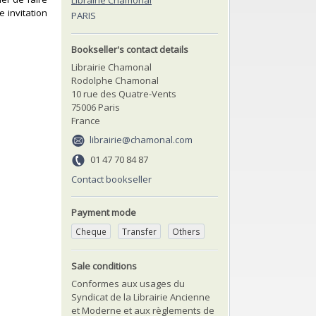
Librairie Chamonal
 invitation
PARIS
Bookseller's contact details
Librairie Chamonal
Rodolphe Chamonal
10 rue des Quatre-Vents
75006 Paris
France
librairie@chamonal.com
01 47 70 84 87
Contact bookseller
Payment mode
Cheque
Transfer
Others
Sale conditions
Conformes aux usages du
Syndicat de la Librairie Ancienne
et Moderne et aux règlements de