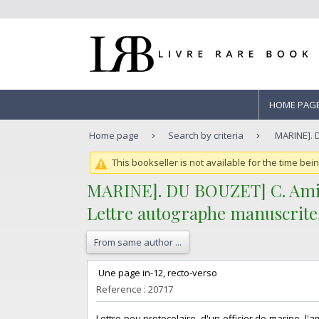
HOME PAG
Home page
Search by criteria
MARINE]. D
This bookseller is not available for the time bei
‎MARINE]. DU BOUZET] C. Amira
‎Lettre autographe manuscrite,
From same author ...
‎ Une page in-12, recto-verso ‎
Reference : 20717
‎Lettre peu protocolaire, d'un officier de marine,