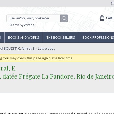
CART
Search by criteria
E
BOOKS AND WORKS
THE BOOKSELLERS
BOOK PROFESSIONS
U BOUZET] C. Amiral, E. - Lettre aut...
ng. You may check this page again at a later time.
l, E.‎
 datée Frégate La Pandore, Rio de Janeiro,
 l'amiral Du Bouzet, s'adressant au commandant du Bayard, pour lui demand