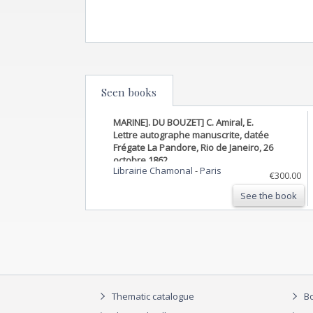
Seen books
MARINE]. DU BOUZET] C. Amiral, E.
Lettre autographe manuscrite, datée
Frégate La Pandore, Rio de Janeiro, 26
octobre 1862
Librairie Chamonal
-
Paris
€300.00
See the book
Thematic catalogue
Bo