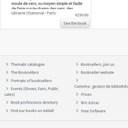
moule de vers, ou moyen simple et facile
de faire sur-le-champ des vers, des
Librairie Chamonal
-
Paris
couplets etc. Seconde édition
€230.00
See the book
Thematic catalogue
Booksellers, join us
The Booksellers
Bookseller website
Portraits of booksellers
Caminha : gestion de biblioth
Events (Shows, Fairs, Public
sales)
Prices
Book professions directory
Bric à brac
Find our books on Addall
Free Software