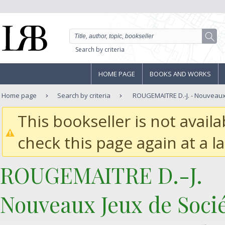
Search by criteria
HOME PAGE
BOOKS AND WORKS
Home page
Search by criteria
ROUGEMAITRE D.-J. - Nouveaux J
This bookseller is not avail
check this page again at a la
‎ROUGEMAITRE D.-J.‎
‎Nouveaux Jeux de Socié