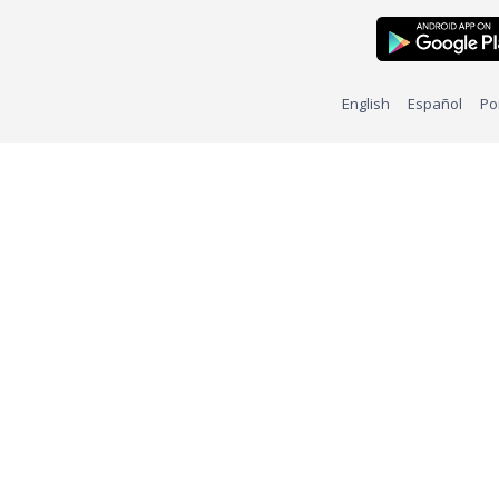
English
Español
Po