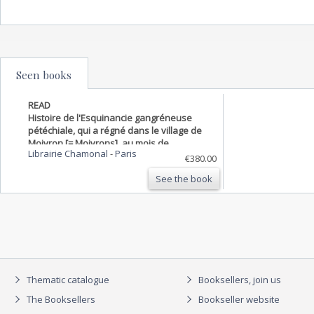
Seen books
READ
Histoire de l'Esquinancie gangréneuse
pétéchiale, qui a régné dans le village de
Moivron [= Moivrons], au mois de
Librairie Chamonal
-
Paris
Novembre 1777 (...). On y a joint un essai
€380.00
sur les affections vaporeuses, & un
See the book
mémoire sur les bronchocèle…
Thematic catalogue
Booksellers, join us
The Booksellers
Bookseller website