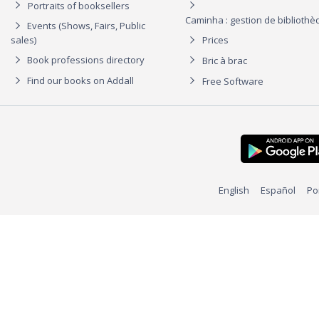
Portraits of booksellers
Caminha : gestion de biblioth
Events (Shows, Fairs, Public
sales)
Prices
Book professions directory
Bric à brac
Find our books on Addall
Free Software
English
Español
Po