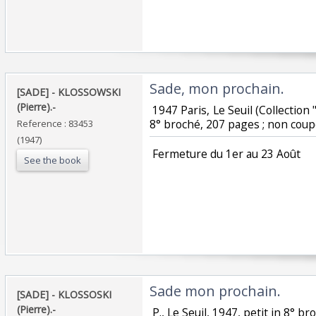
‎Sade, mon prochain.‎
‎[SADE] - KLOSSOWSKI
(Pierre).-‎
‎ 1947 Paris, Le Seuil (Collection 
8° broché, 207 pages ; non coupé 
Reference : 83453
(1947)
‎ Fermeture du 1er au 23 Août‎
See the book
‎Sade mon prochain.‎
‎[SADE] - KLOSSOSKI
(Pierre).-‎
‎ P., Le Seuil, 1947, petit in 8° br