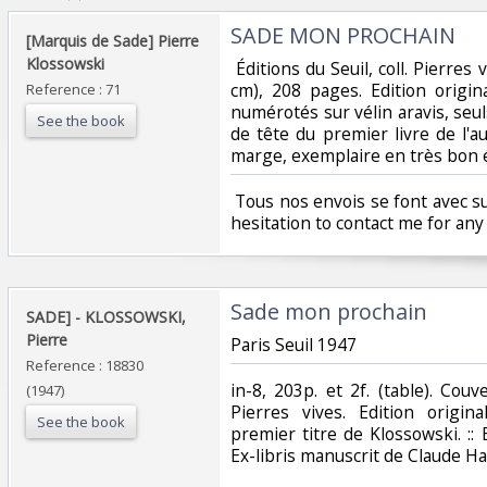
‎SADE MON PROCHAIN‎
‎[Marquis de Sade] Pierre
Klossowski‎
‎ Éditions du Seuil, coll. Pierres 
cm), 208 pages. Edition origi
Reference : 71
numérotés sur vélin aravis, seu
See the book
de tête du premier livre de l'
marge, exemplaire en très bon ét
‎ Tous nos envois se font avec su
hesitation to contact me for any 
‎Sade mon prochain‎
‎SADE] - KLOSSOWSKI,
Pierre‎
‎Paris Seuil 1947 ‎
Reference : 18830
‎in-8, 203p. et 2f. (table). Couv
(1947)
Pierres vives. Edition origin
See the book
premier titre de Klossowski. ::
Ex-libris manuscrit de Claude Haef