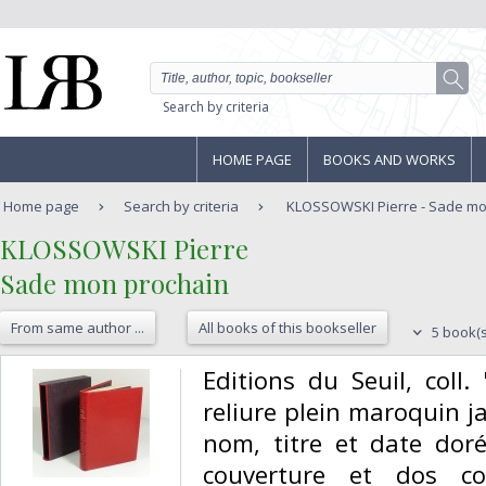
Search by criteria
HOME PAGE
BOOKS AND WORKS
Home page
Search by criteria
KLOSSOWSKI Pierre - Sade mo
‎KLOSSOWSKI Pierre‎
‎Sade mon prochain‎
From same author ...
All books of this bookseller
5 book(s
‎Editions du Seuil, coll.
reliure plein maroquin ja
nom, titre et date doré
couverture et dos co