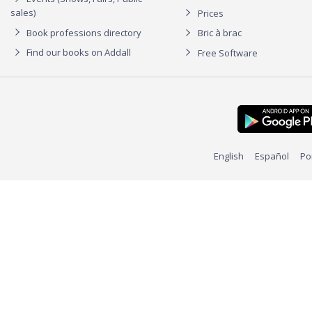
sales)
Prices
Book professions directory
Bric à brac
Find our books on Addall
Free Software
English
Español
Po