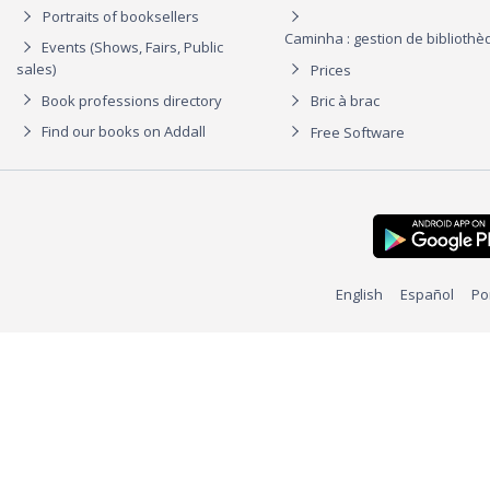
Portraits of booksellers
Caminha : gestion de biblioth
Events (Shows, Fairs, Public
sales)
Prices
Book professions directory
Bric à brac
Find our books on Addall
Free Software
English
Español
Po