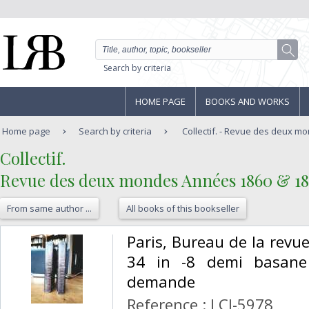
Search by criteria
HOME PAGE
BOOKS AND WORKS
Home page
Search by criteria
Collectif. - Revue des deux mo
‎Collectif.‎
‎Revue des deux mondes Années 1860 & 186
From same author ...
All books of this bookseller
‎Paris, Bureau de la re
34 in -8 demi basane
demande‎
Reference : LCI-5978