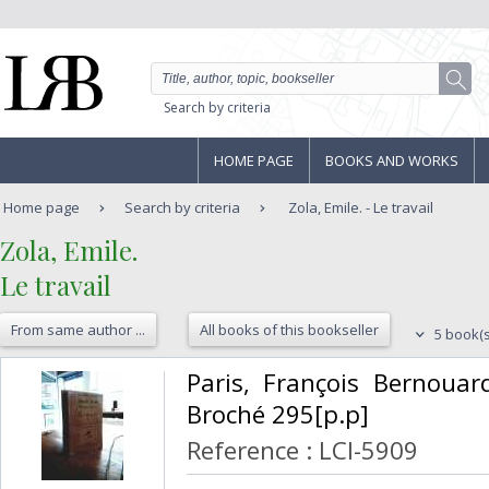
Search by criteria
HOME PAGE
BOOKS AND WORKS
Home page
Search by criteria
Zola, Emile. - Le travail
‎Zola, Emile.‎
‎Le travail‎
From same author ...
All books of this bookseller
5 book(s
‎Paris, François Bernouar
Broché 295[p.p] ‎
Reference : LCI-5909