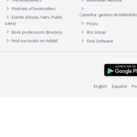
Portraits of booksellers
Caminha : gestion de biblioth
Events (Shows, Fairs, Public
sales)
Prices
Book professions directory
Bric à brac
Find our books on Addall
Free Software
English
Español
Po