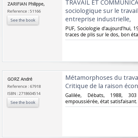
‎TRAVAIL ET COMMUNICA
‎ZARIFIAN Philippe, ‎
sociologique sur le trava
Reference : 51166
entreprise industrielle, ‎
See the book
‎PUF, Sociologie d'aujourd'hui, 
traces de plis sur le dos, bon état
‎Métamorphoses du travai
‎GORZ André‎
Critique de la raison éco
Reference : 67918
ISBN : 2718604514
‎Galilée, Débats, 1988, 30
empoussiérée, état satisfaisant.‎
See the book