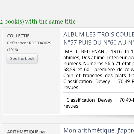
2 book(s) with the same title
‎ALBUM LES TROIS COULE
‎COLLECTIF‎
N°57 PUIS DU N°60 AU N°
Reference : RO30049029
(1916)
‎IMP. L. BELLENAND. 1916. In-12
abîmés, Dos abîmé, Intérieur ac
See the book
numéos. Numéros 56 à 71 état 
58,59 et 60.- première de couv
Coin et tranches des plats fro
Classification Dewey : 70.49-
revues‎
‎ Classification Dewey : 70.49
revues‎
‎Mon arithmétique. J'app
‎ARITHMETIQUE par