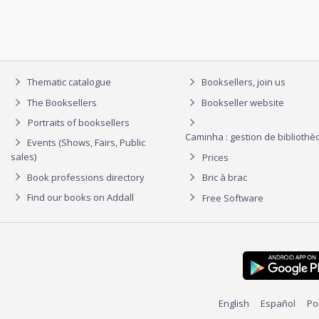
Thematic catalogue
Booksellers, join us
The Booksellers
Bookseller website
Portraits of booksellers
Caminha : gestion de biblioth
Events (Shows, Fairs, Public
sales)
Prices
Book professions directory
Bric à brac
Find our books on Addall
Free Software
English
Español
Po