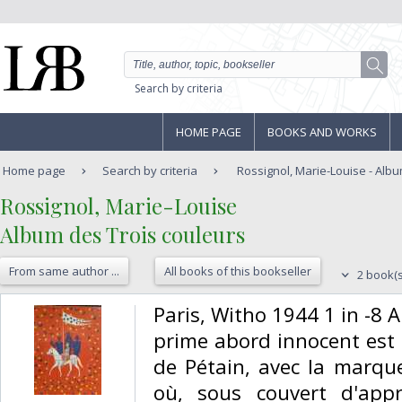
Search by criteria
HOME PAGE
BOOKS AND WORKS
Home page
Search by criteria
Rossignol, Marie-Louise - Alb
‎Rossignol, Marie-Louise‎
‎Album des Trois couleurs‎
From same author ...
All books of this bookseller
2 book(s
‎Paris, Witho 1944 1 in -8 
prime abord innocent est e
de Pétain, avec la marque 
où, sous couvert d'app