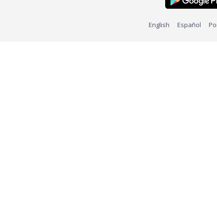
English
Español
Po