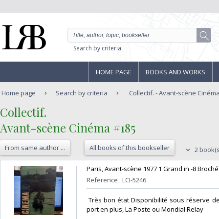
Search by criteria
HOME PAGE
BOOKS AND WORKS
Home page
Search by criteria
Collectif. - Avant-scène Ciném
‎Collectif.‎
‎Avant-scène Cinéma #185‎
From same author ...
All books of this bookseller
2 book(s
‎Paris, Avant-scène 1977 1 Grand in -8 Broché 9
Reference : LCI-5246
‎ Très bon état Disponibilité sous réserve d
port en plus, La Poste ou Mondial Relay‎