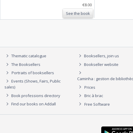
€8.00
See the book
Thematic catalogue
Booksellers, join us
The Booksellers
Bookseller website
Portraits of booksellers
Caminha : gestion de biblioth
Events (Shows, Fairs, Public
sales)
Prices
Book professions directory
Bric à brac
Find our books on Addall
Free Software