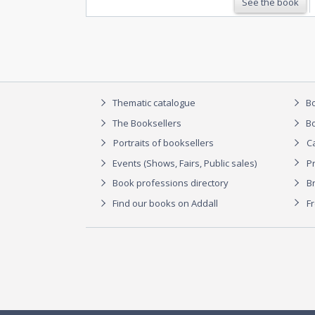
See the book
Thematic catalogue
Bo
The Booksellers
Bo
Portraits of booksellers
C
Events (Shows, Fairs, Public sales)
P
Book professions directory
Br
Find our books on Addall
F