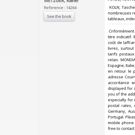
METZGER, Rainer‎
‎ KOLN, Tasche
Reference : 14264
nombreuses rep
See the book
tableaux, index
‎ Cnformément 
titre indicati
coût de laffr
livres, surto
tarifs postau
relais MONDIA
Espagne, Itali
en retour le 
adresse Courri
accordance wi
displayed for
you of the add
especially for
postal rates,
Germany, Aust
Portugal. Plea
mobile phone 
free to contact