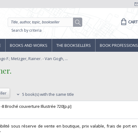
CART
Search by criteria
E
BOOKS AND WORKS
THE BOOKSELLERS
BOOK PROFESSIONS
ngo F.; Metzger, Rainer. - Van Gogh, ...
er.‎
ller
5 book(s) with the same title
 -8 Broché couverture Illustrée 720[p.p] ‎
bilité sous réserve de vente en boutique, prix valable, frais de port en 
‎