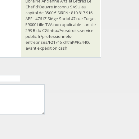
Librairie Ancienne Arts et Lettres Le
Chef d'Oeuvre Inconnu SASU au
capital de 3500 € SIREN : 810 817 916
APE : 4761Z Siège Social 47 rue Turgot
59000 Lille TVA non applicable - article
293 B du CGI http://vosdroits.service-
public.fr/professionnels-
entreprises/F21746.xhtml\#R24406
avant expédition cash