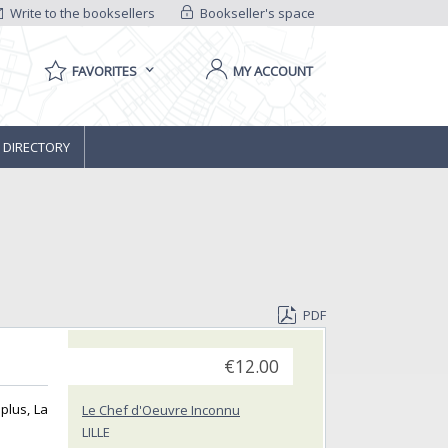
Write to the booksellers
Bookseller's space
FAVORITES
MY ACCOUNT
 DIRECTORY
PDF
€12.00
plus, La
Le Chef d'Oeuvre Inconnu
LILLE