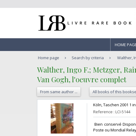
HOME PAG
Home page
Search by criteria
Walther, I
‎Walther, Ingo F.; Metzger, Rain
‎Van Gogh, l'oeuvre complet‎
From same author ...
All books of this bookse
‎Köln, Taschen 2001 1 in
Reference : LCI-5144
‎ Bien conservé Disponi
Poste ou Mondial Relay