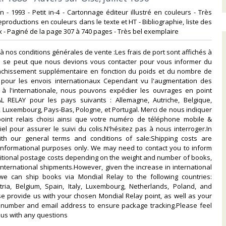
n - 1993 - Petit in-4 - Cartonnage éditeur illustré en couleurs - Très
roductions en couleurs dans le texte et HT - Bibliographie, liste des
 - Paginé de la page 307 à 740 pages - Très bel exemplaire ‎
à nos conditions générales de vente :Les frais de port sont affichés à
f. Il se peut que nous devions vous contacter pour vous informer du
anchissement supplémentaire en fonction du poids et du nombre de
ut pour les envois internationaux Cependant vu l'augmentation des
x à l'internationale, nous pouvons expédier les ouvrages en point
L RELAY pour les pays suivants : Allemagne, Autriche, Belgique,
e, Luxembourg, Pays-Bas, Pologne, et Portugal. Merci de nous indiquer
point relais choisi ainsi que votre numéro de téléphone mobile &
el pour assurer le suivi du colis.N'hésitez pas à nous interroger.In
th our general terms and conditions of sale:Shipping costs are
 informational purposes only. We may need to contact you to inform
itional postage costs depending on the weight and number of books,
 international shipments.However, given the increase in international
 we can ship books via Mondial Relay to the following countries:
ria, Belgium, Spain, Italy, Luxembourg, Netherlands, Poland, and
se provide us with your chosen Mondial Relay point, as well as your
number and email address to ensure package tracking.Please feel
 us with any questions‎