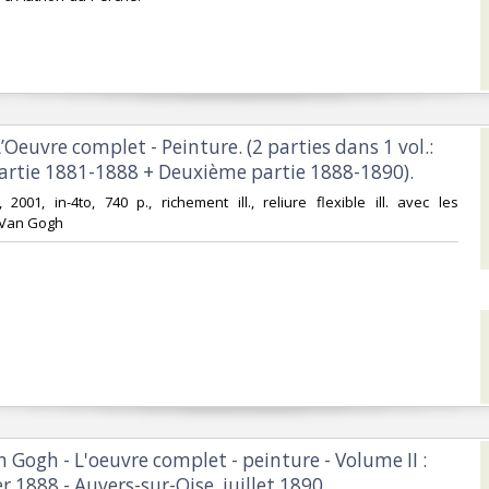
’Oeuvre complet - Peinture. (2 parties dans 1 vol.:
artie 1881-1888 + Deuxième partie 1888-1890).‎
, 2001, in-4to, 740 p., richement ill., reliure flexible ill. avec les
 Van Gogh‎
n Gogh - L'oeuvre complet - peinture - Volume II :
er 1888 - Auvers-sur-Oise, juillet 1890‎