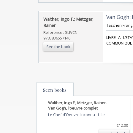
‎Van Gogh: 
‎Walther, Ingo F.; Metzger,
Rainer‎
‎Taschen França
Reference : SLIVCN-
‎LIVRE A L’E
9783836557146
COMMUNIQUE A
See the book
Seen books
Walther, Ingo F.; Metzger, Rainer.
Van Gogh, l'oeuvre complet
Le Chef d'Oeuvre Inconnu
-
Lille
€12.00