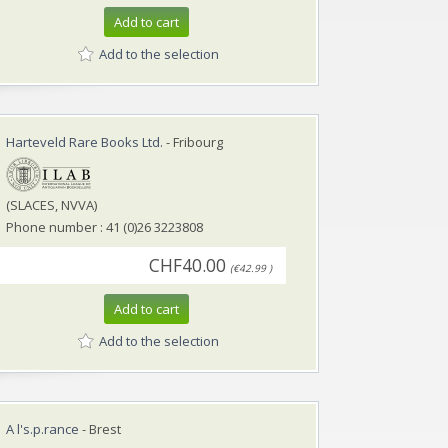
Add to cart
Add to the selection
Harteveld Rare Books Ltd.
- Fribourg
(SLACES, NVVA)
Phone number : 41 (0)26 3223808
CHF40.00
(€42.99 )
Add to cart
Add to the selection
A l's.p.rance
- Brest