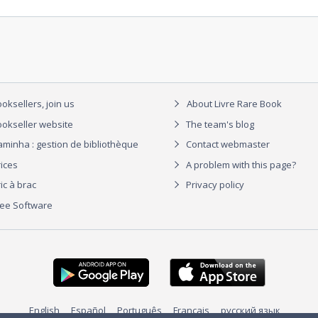
oksellers, join us
About Livre Rare Book
okseller website
The team's blog
aminha : gestion de bibliothèque
Contact webmaster
rices
A problem with this page?
ic à brac
Privacy policy
ree Software
English
Español
Português
Français
русский язык