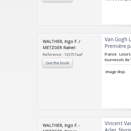
‎Van Gogh L
‎WALTHER, Ingo F. /
Première p
METZGER Rainer:‎
‎France Loisirs
Reference : 133757aaf
tournesols de
See the book
‎ image disp.‎
‎Vincent Va
‎WALTHER, Ingo F. -
Arles, févri