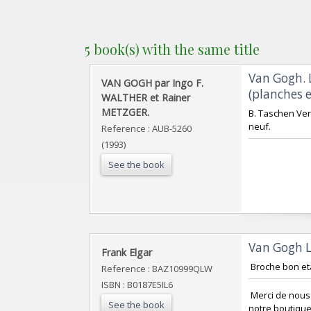
5 book(s) with the same title
‎Van Gogh.
‎VAN GOGH par Ingo F.
(planches e
WALTHER et Rainer
METZGER.‎
‎B. Taschen Ve
neuf.‎
Reference : AUB-5260
(1993)
See the book
‎Van Gogh 
‎Frank Elgar ‎
‎ Broche bon et
Reference : BAZ10999QLW
ISBN : B0187E5IL6
‎ Merci de nou
See the book
notre boutique