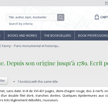
CART
Search by criteria
E
BOOKS AND WORKS
THE BOOKSELLERS
BOOK PROFESSIONS
Fanny: - Paris monumental et historiqu...
. Depuis son origine jusqu’à 1789. Ecrit p
ller
1 book(s) with the same title
anet, sans date. In-8 de XVI-431 pages, demi-chagrin rouge, dos à nerfs or
 d’un double filet doré, tranches dorées. Quelques épidermures aux coi
rs très légèrement déboîtés, rousseurs. ‎