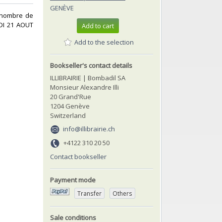
GENÈVE
d nombre de
EDI 21 AOUT
Add to cart
Add to the selection
Bookseller's contact details
ILLIBRAIRIE | Bombadil SA
Monsieur Alexandre Illi
20 Grand'Rue
1204 Genève
Switzerland
info@illibrairie.ch
+4122 310 20 50
Contact bookseller
Payment mode
Transfer
Others
Sale conditions