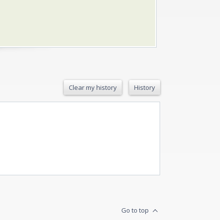
Clear my history
History
Go to top