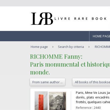
HOME PAG
Home page
Search by criteria
RICHOMME 
‎RICHOMME Fanny:‎
‎Paris monumental et historique
monde.‎
From same author ...
All books of this bookse
‎Paris, Mme Ve Louis J
dorés, plats encadrés
frottés, quelques cahie
Reference : 2440