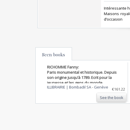
‎Intéressante h
Maisons royale
d’occasion ‎
Seen books
RICHOMME Fanny:
Paris monumental et historique. Depuis
son origine jusqu’à 1789. Ecrit pour la
jeunesse et les gens du monde.
ILLIBRAIRIE | Bombadil SA
-
Genève
€161.22
See the book