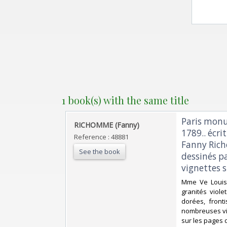
1 book(s) with the same title
‎Paris mon
‎RICHOMME (Fanny)‎
1789.. écr
Reference : 48881
Fanny Richo
See the book
dessinés p
vignettes s
‎Mme Ve Louis J
granités viole
dorées, fronti
nombreuses vig
sur les pages d