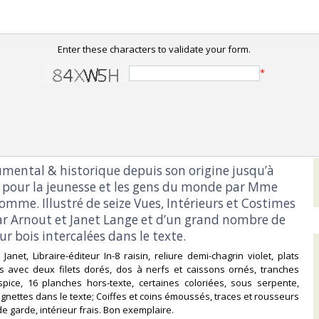
Enter these characters to validate your form.
*
umental & historique depuis son origine jusqu’à
it pour la jeunesse et les gens du monde par Mme
mme. Illustré de seize Vues, Intérieurs et Costimes
ar Arnout et Janet Lange et d’un grand nombre de
ur bois intercalées dans le texte.‎
anet, Libraire-éditeur In-8 raisin, reliure demi-chagrin violet, plats
ts avec deux filets dorés, dos à nerfs et caissons ornés, tranches
spice, 16 planches hors-texte, certaines coloriées, sous serpente,
nettes dans le texte; Coiffes et coins émoussés, traces et rousseurs
e garde, intérieur frais. Bon exemplaire.‎