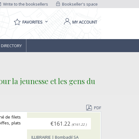
Write to the booksellers
Bookseller's space
FAVORITES
MY ACCOUNT
 DIRECTORY
our la jeunesse et les gens du
PDF
né de filets
ffes, plats
€161.22
(€161.22 )
ILLIBRAIRIE | Bombadil SA