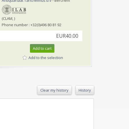
Antiquariaat Tanchelmus b.v
- Berchem
(CLAM, )
Phone number : +32(0)496 80 81 92
EUR40.00
Add to cart
Add to the selection
Clear my history
History