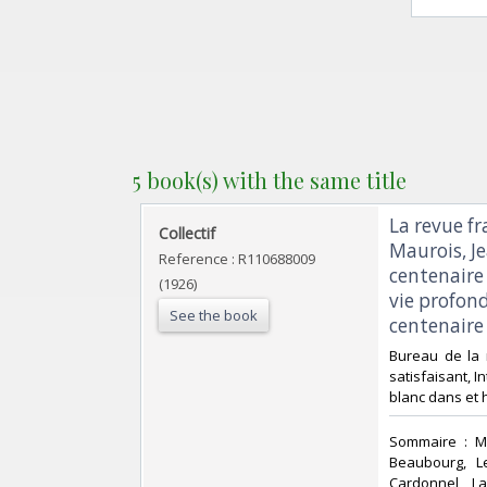
5 book(s) with the same title
‎La revue f
‎Collectif‎
Maurois, J
Reference : R110688009
centenaire 
(1926)
vie profond
See the book
centenaire‎
‎Bureau de la 
satisfaisant, I
blanc dans et h
‎Sommaire : M
Beaubourg, L
Cardonnel, L