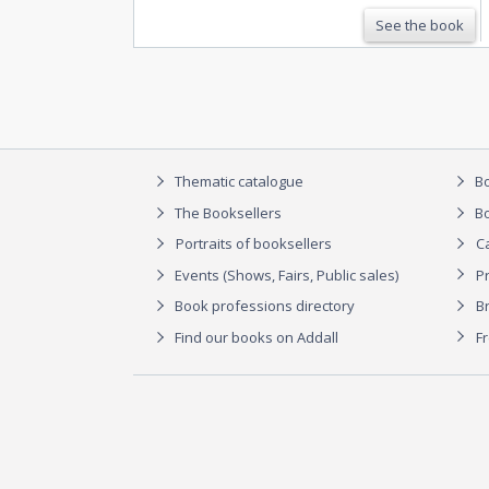
See the book
Thematic catalogue
Bo
The Booksellers
Bo
Portraits of booksellers
C
Events (Shows, Fairs, Public sales)
P
Book professions directory
Br
Find our books on Addall
F