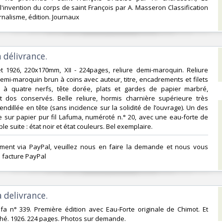
l'invention du corps de saint François par A. Masseron Classification
nalisme, édition. Journaux‎
 délivrance.‎
et 1926, 220x170mm, XII - 224pages, reliure demi-maroquin. Reliure
mi-maroquin brun à coins avec auteur, titre, encadrements et filets
à quatre nerfs, tête dorée, plats et gardes de papier marbré,
t dos conservés. Belle reliure, hormis charnière supérieure très
endillée en tête (sans incidence sur la solidité de l’ouvrage). Un des
 sur papier pur fil Lafuma, numéroté n.° 20, avec une eau-forte de
e suite : état noir et état couleurs. Bel exemplaire.‎
ement via PayPal, veuillez nous en faire la demande et nous vous
facture PayPal‎
 delivrance.‎
lfa n° 339. Première édition avec Eau-Forte originale de Chimot. Et
hé. 1926. 224 pages. Photos sur demande. ‎