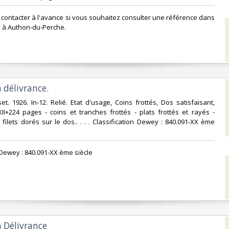
s contacter à l'avance si vous souhaitez consulter une référence dans
 à Authon-du-Perche.‎
 délivrance.‎
et. 1926. In-12. Relié. Etat d'usage, Coins frottés, Dos satisfaisant,
XII+224 pages - coins et tranches frottés - plats frottés et rayés -
t filets dorés sur le dos.. . . . Classification Dewey : 840.091-XX ème
n Dewey : 840.091-XX ème siècle‎
a Délivrance‎