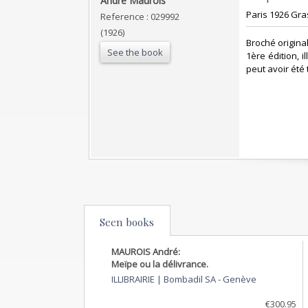
‎André Maurois‎
‎Paris 1926 Gras
Reference : 029992
(1926)
‎Broché origina
See the book
1ère édition, i
peut avoir été t
Seen books
MAUROIS André:
Meïpe ou la délivrance.
ILLIBRAIRIE | Bombadil SA
-
Genève
€300.95