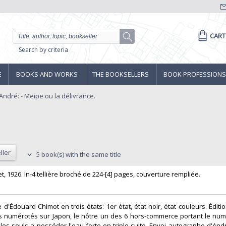
CART
Search by criteria
E
BOOKS AND WORKS
THE BOOKSELLERS
BOOK PROFESSIONS
ndré: - Meïpe ou la délivrance.
ller
5 book(s) with the same title
t, 1926. In-4 tellière broché de 224-[4] pages, couverture rempliée. ‎
e d'Édouard Chimot en trois états: 1er état, état noir, état couleurs. Éditio
 numérotés sur Japon, le nôtre un des 6 hors-commerce portant le numé
les seuls a posséder l'eau-forte en triple suite. Envoi autographe d'And