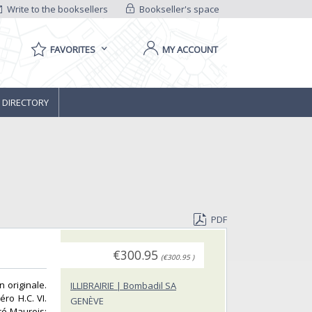
Write to the booksellers
Bookseller's space
FAVORITES
MY ACCOUNT
 DIRECTORY
PDF
€300.95
(€300.95 )
n originale.
ILLIBRAIRIE | Bombadil SA
ro H.C. VI.
GENÈVE
ré Maurois: