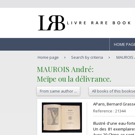
HOME PAG
Home page
Search by criteria
MAUROIS A
‎MAUROIS André:‎
‎Meïpe ou la délivrance.‎
From same author ...
All books of this bookse
‎AParis, Bernard Grasse
Reference : 21344
‎Illustré d'une eau-fort
Un des 81 exemplaires
Avec 20 Chine ce sont 