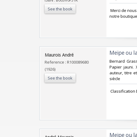
See the book
‎ Merci de nou
notre boutique
‎Meïpe ou la
‎Maurois André‎
‎Bernard Grass
Reference : R100089680
Papier jauni. 
(1926)
auteur, titre e
See the book
siècle‎
‎ Classificatio
‎Meïpe ou l