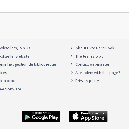
oksellers, join us
About Livre Rare Book
okseller website
The team's blog
aminha : gestion de bibliothèque
Contact webmaster
rices
A problem with this page?
ic à brac
Privacy policy
ree Software