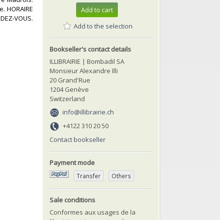
re. HORAIRE
Add to cart
DEZ-VOUS.‎
Add to the selection
Bookseller's contact details
ILLIBRAIRIE | Bombadil SA
Monsieur Alexandre Illi
20 Grand'Rue
1204 Genève
Switzerland
info@illibrairie.ch
+4122 310 20 50
Contact bookseller
Payment mode
Transfer
Others
Sale conditions
Conformes aux usages de la