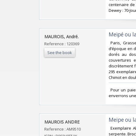
centenaire de 
Dewey : 70-Jour
‎Meïpé ou la
‎MAUROIS, André.‎
‎ Paris, Grass
Reference : 120369
d’époque en de
See the book
dorés au dos 
couvertures e
discrètement f
295 exemplaire
Chimot en doubl
‎ Pour un pai
enverrons une 
‎Meipe ou la
‎MAUROIS ANDRE ‎
‎ Exemplaire A
Reference : AM9510
serpente. Broc
ISBN : B003V0F51K