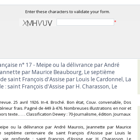
Enter these characters to validate your form.
*
rançaise n° 17 - Meïpe ou la délivrance par André
eannette par Maurice Beaubourg, Le septième
de saint François d'Assise par Louis le Cardonnel, La
e : saint François d'Assise par H. Charasson, Le
revue. 25 avril 1926. In-4. Broché. Bon état, Couv. convenable, Dos
ntérieur frais. Paginé de 449 à 476. Nombreuses illustrations en noir et
ors texte.. . . . Classification Dewey : 70-Journalisme, édition. Journaux‎
eïpe ou la délivrance par André Maurois, Jeannette par Maurice
e septième centenaire de saint François d'Assise par Louis le
a vie profonde : saint François d'Assise par H. Charasson, Le