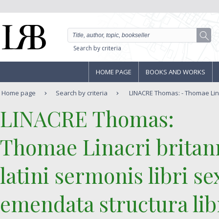
Search by criteria
HOME PAGE
BOOKS AND WORKS
Home page
Search by criteria
LINACRE Thomas: - Thomae Lina
‎LINACRE Thomas:‎
‎Thomae Linacri brita
latini sermonis libri se
emendata structura lib