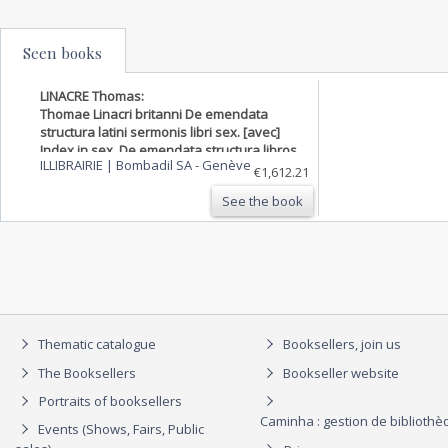
Seen books
LINACRE Thomas:
Thomae Linacri britanni De emendata
structura latini sermonis libri sex. [avec]
Index in sex. De emendata structura libros
ILLIBRAIRIE | Bombadil SA
-
Genève
sive De octo partium orationis
€1,612.21
constructione.
See the book
Thematic catalogue
Booksellers, join us
The Booksellers
Bookseller website
Portraits of booksellers
Caminha : gestion de biblioth
Events (Shows, Fairs, Public