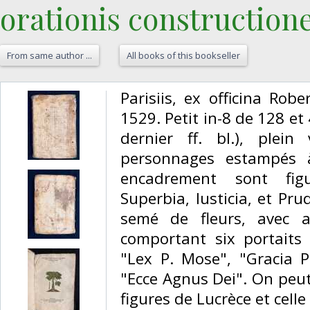
orationis constructione.
From same author ...
All books of this bookseller
‎Parisiis, ex officina Rob
1529. Petit in-8 de 128 et 
dernier ff. bl.), plei
personnages estampés 
encadrement sont figu
Superbia, Iusticia, et Pr
semé de fleurs, avec 
comportant six portaits
"Lex P. Mose", "Gracia P
"Ecce Agnus Dei". On peut 
figures de Lucrèce et celle 