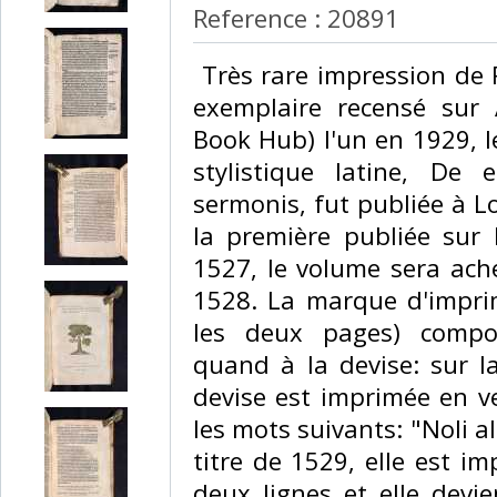
Reference : 20891
‎ Très rare impression de
exemplaire recensé sur
Book Hub) l'un en 1929, l
stylistique latine, De 
sermonis, fut publiée à L
la première publiée sur 
1527, le volume sera ache
1528. La marque d'impri
les deux pages) compor
quand à la devise: sur l
devise est imprimée en v
les mots suivants: "Noli a
titre de 1529, elle est i
deux lignes et elle devi