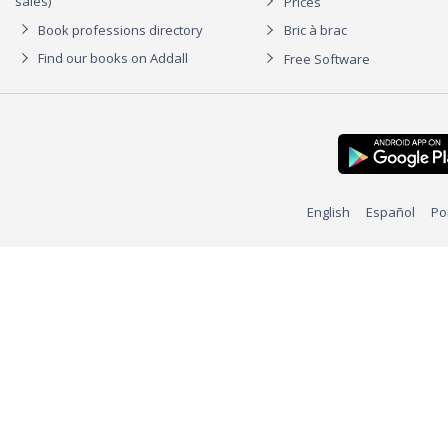
sales)
Prices
Book professions directory
Bric à brac
Find our books on Addall
Free Software
English
Español
Po