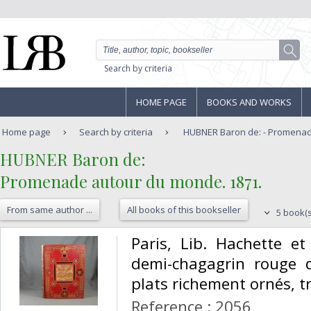
Search by criteria
HOME PAGE
BOOKS AND WORKS
Home page
Search by criteria
HUBNER Baron de: - Promenade
‎HUBNER Baron de:‎
‎Promenade autour du monde. 1871.‎
From same author ...
All books of this bookseller
5 book(s
‎Paris, Lib. Hachette e
demi-chagagrin rouge d’
plats richement ornés, tr
Reference : 2056