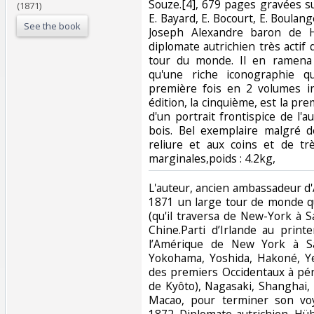
Souze.[4], 679 pages gravées su
(1871)
E. Bayard, E. Bocourt, E. Boulange
See the book
Joseph Alexandre baron de H
diplomate autrichien très actif 
tour du monde. Il en ramena
qu'une riche iconographie q
première fois en 2 volumes i
édition, la cinquième, est la pre
d'un portrait frontispice de l'
bois. Bel exemplaire malgré 
reliure et aux coins et de tr
marginales,poids : 4.2kg, ‎
‎L'auteur, ancien ambassadeur d'
1871 un large tour de monde qu
(qu'il traversa de New-York à S
Chine.Parti d’Irlande au prin
l’Amérique de New York à San
Yokohama, Yoshida, Hakoné, Yed
des premiers Occidentaux à pén
de Kyôto), Nagasaki, Shanghai
Macao, pour terminer son voy
1872. Diplomate autrichien, H