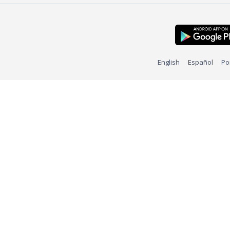
English
Español
Po