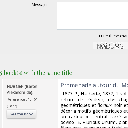
Message :
Enter these char
5 book(s) with the same title
‎Promenade autour du Mo
‎HUBNER (Baron
Alexandre de).‎
‎ 1877 P., Hachette, 1877, 1 vo
reliure de l'éditeur, dos ch
Reference : 13461
géométriques et floraux noir et
(1877)
décor à motifs géométriques et 
See the book
un cartouche central carré 
devise "E. Pluribus Unum", plat
filets gras et maigres à froid 