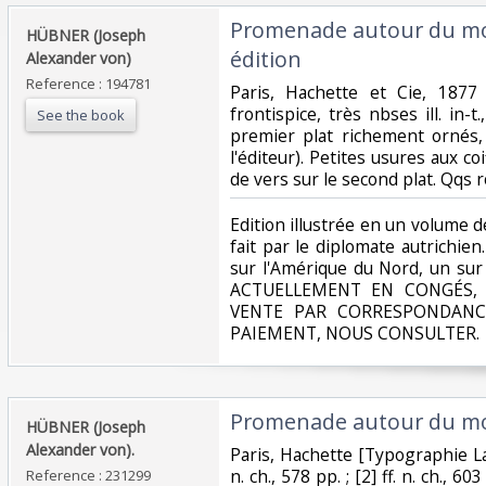
‎Promenade autour du m
‎HÜBNER (Joseph
édition‎
Alexander von)‎
Reference : 194781
‎Paris, Hachette et Cie, 1877 
frontispice, très nbses ill. in-
See the book
premier plat richement ornés,
l'éditeur). Petites usures aux coi
de vers sur le second plat. Qqs r
‎Edition illustrée en un volume
fait par le diplomate autrichien.
sur l'Amérique du Nord, un sur 
ACTUELLEMENT EN CONGÉS, 
VENTE PAR CORRESPONDANC
PAIEMENT, NOUS CONSULTER.‎
‎Promenade autour du mo
‎HÜBNER (Joseph
Alexander von).‎
‎Paris, Hachette [Typographie Lah
n. ch., 578 pp. ; [2] ff. n. ch., 
Reference : 231299