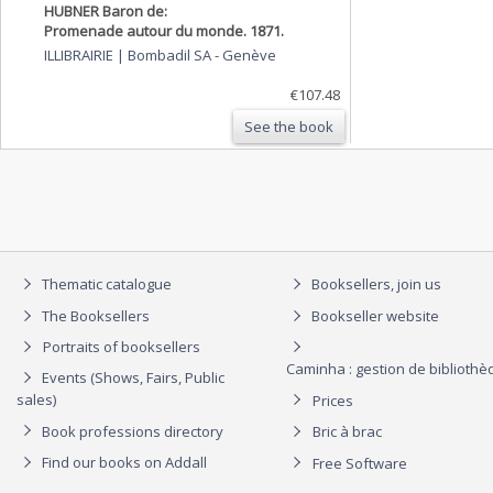
HUBNER Baron de:
Promenade autour du monde. 1871.
ILLIBRAIRIE | Bombadil SA
-
Genève
€107.48
See the book
Thematic catalogue
Booksellers, join us
The Booksellers
Bookseller website
Portraits of booksellers
Caminha : gestion de biblioth
Events (Shows, Fairs, Public
sales)
Prices
Book professions directory
Bric à brac
Find our books on Addall
Free Software