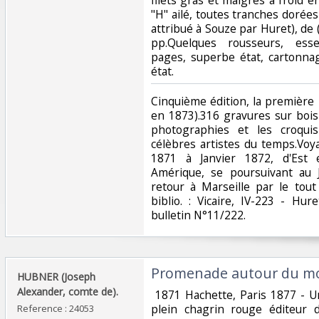
"H" ailé, toutes tranches doré
attribué à Souze par Huret), de (2)
pp.Quelques rousseurs, ess
pages, superbe état, cartonna
état. ‎
‎Cinquième édition, la première i
en 1873).316 gravures sur bois 
photographies et les croquis
célèbres artistes du temps.Vo
1871 à Janvier 1872, d'Est
Amérique, se poursuivant au
retour à Marseille par le tou
biblio. : Vicaire, IV-223 - Hure
bulletin N°11/222. ‎
‎Promenade autour du mo
‎HUBNER (Joseph
Alexander, comte de).‎
‎ 1871 Hachette, Paris 1877 - U
plein chagrin rouge éditeur d
Reference : 24053