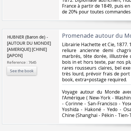
France à partir de 1849, puis en
de 20% pour toutes commandes s
‎Promenade autour du Mo
‎HUBNER (Baron de) -
[AUTOUR DU MONDE]
‎Librairie Hachette et Cie, 1877. 
[AMERIQUE] [CHINE]
reliure ancienne demi chagri
[JAPON] ‎
marbrés, tête dorée, illlustré
bois in et hors texte, par nos pl
Reference : 7645
rares rousseurs claires, bel exem
See the book
très lourd, prévoir frais de po
book, extra=postage required.‎
‎Voyage autour du Monde avec
l'Amérique ( New-York - Washin
- Corinne - San-Francisco - Yos
Yoshida - Hakoné - Yedo - Osak
Chine (Shanghai - Pékin - Tien-T