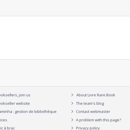
oksellers, join us
About Livre Rare Book
okseller website
The team's blog
aminha : gestion de bibliothèque
Contact webmaster
rices
A problem with this page?
ic à brac
Privacy policy