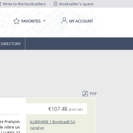
Write to the booksellers
Bookseller's space
FAVORITES
MY ACCOUNT
 DIRECTORY
PDF
€107.48
(€107.48 )
es-François
ILLIBRAIRIE | Bombadil SA
le nôtre un
GENÈVE
U LUNDI 27