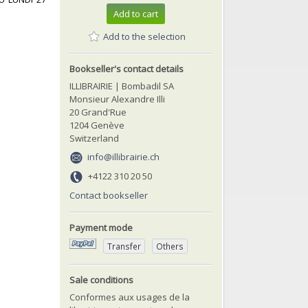
Add to cart
Add to the selection
Bookseller's contact details
ILLIBRAIRIE | Bombadil SA
Monsieur Alexandre Illi
20 Grand'Rue
1204 Genève
Switzerland
info@illibrairie.ch
+4122 310 20 50
Contact bookseller
Payment mode
Transfer
Others
Sale conditions
Conformes aux usages de la