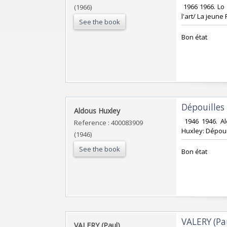
‎ 1966 1966. L
(1966)
l'art/ La jeune
See the book
‎Bon état‎
‎Dépouilles
‎Aldous Huxley‎
‎ 1946 1946. 
Reference : 400083909
Huxley: Dépoui
(1946)
See the book
‎Bon état‎
‎VALERY (Pa
‎VALERY (Paul)‎