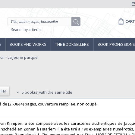
CART
Search by criteria
E
BOOKS AND WORKS
THE BOOKSELLERS
BOOK PROFESSIONS
l: - La jeune parque.
ller
5 book(s) with the same title
ché de [2]-38-[4] pages, couverture rempliée, non coupé. ‎
 J. van Krimpen, a été composé avec les caractères authentiques de Jacqu
Enschedé en Zonen à Haarlem. Il a été tiré à 190 exemplaires numérotés, 
factures Pannekoek & Cie, monogrammé par Stols. HORAIRE ESTIVAL : D