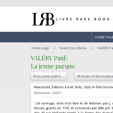
HOME PAG
Home page
Search by criteria
VALÉRY Pau
‎VALÉRY Paul:‎
‎La jeune parque.‎
From same author ...
All books of this bookse
‎Maestricht, Éditions A.A.M. Stols, 1926. In-folio bro
Reference : 20337
‎ Cet ouvrage, orné d'un titre et de lettrines par
Rosart, gravés en 1747, et conservés par MM. Joh. 
des 40 sur Hollande teinté à la forme des manu