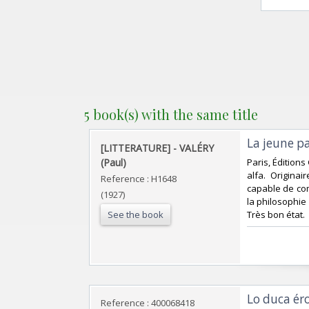
5 book(s) with the same title
‎La jeune pa
‎[LITTERATURE] - VALÉRY
(Paul)‎
‎Paris, Édition
alfa. Origina
Reference : H1648
capable de com
(1927)
la philosophie 
See the book
Très bon état.‎
‎Lo duca ér
Reference : 400068418