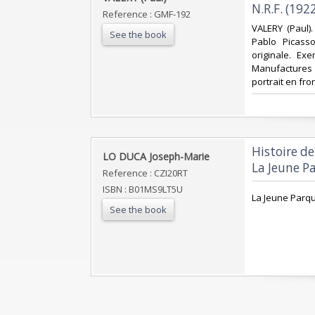
N.R.F. (1922
Reference : GMF-192
‎VALERY (Paul)
See the book
Pablo Picasso
originale. E
Manufactures d
portrait en fr
‎Histoire d
‎LO DUCA Joseph-Marie‎
La Jeune Pa
Reference : CZI20RT
ISBN : B01MS9LT5U
‎La Jeune Parqu
See the book