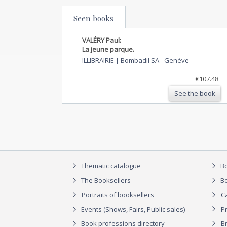
Seen books
VALÉRY Paul:
La jeune parque.
ILLIBRAIRIE | Bombadil SA
-
Genève
€107.48
See the book
Thematic catalogue
Bo
The Booksellers
Bo
Portraits of booksellers
C
Events (Shows, Fairs, Public sales)
P
Book professions directory
Br