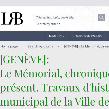
Search by criteria
HOME PAGE
BOOKS AND WORKS
Home page
Search by criteria
[GENÈVE]: - Le Mémorial, chroni
‎[GENÈVE]:‎
‎Le Mémorial, chronique 
présent. Travaux d'hist
municipal de la Ville de