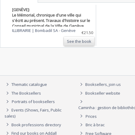
[GENÈVE]:
Le Mémorial, chronique d'une ville qui
s'écrit au présent. Travaux d'histoire sur le
Conseil municipal de la Ville de Genève.
ILLIBRAIRIE | Bombadil SA
-
Genève
€21.50
See the book
Thematic catalogue
Booksellers, join us
The Booksellers
Bookseller website
Portraits of booksellers
Caminha : gestion de biblioth
Events (Shows, Fairs, Public
sales)
Prices
Book professions directory
Bric à brac
Find our books on Addall
Free Software