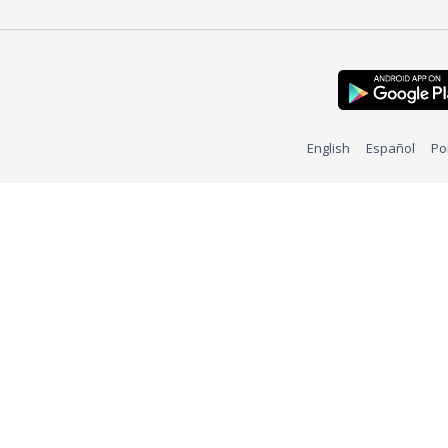
English
Español
Po