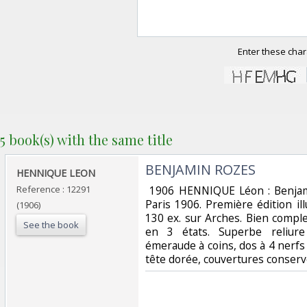
Enter these char
5 book(s) with the same title
‎BENJAMIN ROZES‎
‎HENNIQUE LEON‎
Reference : 12291
‎ 1906 HENNIQUE Léon : Benja
Paris 1906. Première édition i
(1906)
130 ex. sur Arches. Bien complet
See the book
en 3 états. Superbe reliur
émeraude à coins, dos à 4 nerf
tête dorée, couvertures conservé