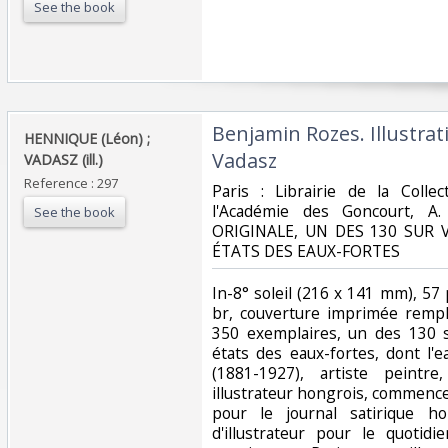
See the book
‎Benjamin Rozes. Illustra
‎HENNIQUE (Léon) ;
Vadasz‎
VADASZ (ill.)‎
Reference : 297
‎Paris : Librairie de la Colle
l'Académie des Goncourt, A
See the book
ORIGINALE, UN DES 130 SUR 
ÉTATS DES EAUX-FORTES‎
‎In-8° soleil (216 x 141 mm), 57 pp.
br, couverture imprimée rempli
350 exemplaires, un des 130 s
états des eaux-fortes, dont l'
(1881-1927), artiste peintre,
illustrateur hongrois, commence
pour le journal satirique h
d'illustrateur pour le quotid