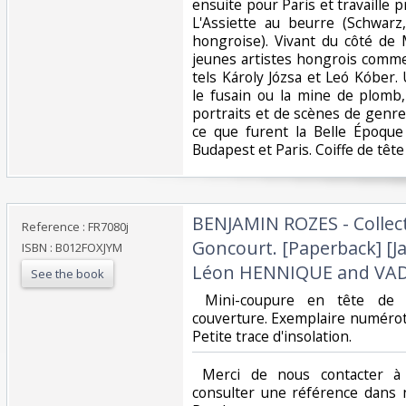
ensuite pour Paris et travaille 
L'Assiette au beurre (Schwarz,
hongroise). Vivant du côté de 
jeunes artistes hongrois comme l
tels Károly Józsa et Leó Kóber. Ut
le fusain ou la mine de plomb,
portraits et de scènes de genre
ce que furent la Belle Époque
Budapest et Paris. Coiffe de tête 
‎BENJAMIN ROZES - Collec
Reference : FR7080j
Goncourt. [Paperback] [Jan
ISBN : B012FOXJYM
Léon HENNIQUE and VAD
See the book
‎ Mini-coupure en tête de 
couverture. Exemplaire numérot
Petite trace d'insolation. ‎
‎ Merci de nous contacter à 
consulter une référence dans 