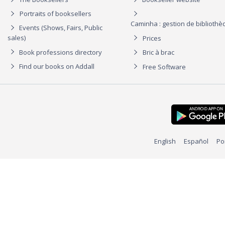
Portraits of booksellers
Caminha : gestion de biblioth
Events (Shows, Fairs, Public
sales)
Prices
Book professions directory
Bric à brac
Find our books on Addall
Free Software
English
Español
Po