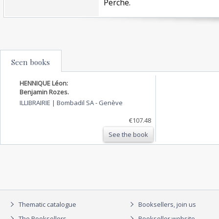
Perche.‎
Seen books
HENNIQUE Léon:
Benjamin Rozes.
ILLIBRAIRIE | Bombadil SA
-
Genève
€107.48
See the book
Thematic catalogue
Booksellers, join us
The Booksellers
Bookseller website