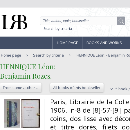
Search by criteria
HOME PAGE
BOOKS AND WORKS
Home page
Search by criteria
HENNIQUE Léon: - Benjamin Ro
‎HENNIQUE Léon:‎
‎Benjamin Rozes.‎
From same author ...
All books of this bookseller
5 book(s
‎Paris, Librairie de la Col
1906. In-8 de [8]-57-[9| 
coins, dos lisse avec déco
et titre dorés, filets d