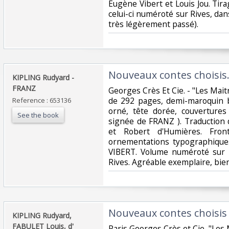
Eugène Vibert et Louis Jou. Tir
celui-ci numéroté sur Rives, dan
très légèrement passé). ‎
‎Nouveaux contes choisis.
‎KIPLING Rudyard -
FRANZ‎
‎Georges Crès Et Cie. - "Les Mait
de 292 pages, demi-maroquin bl
Reference : 653136
orné, tête dorée, couvertures
See the book
signée de FRANZ ). Traduction d
et Robert d'Humières. Fron
ornementations typographiques
VIBERT. Volume numéroté sur 
Rives. Agréable exemplaire, bien 
‎Nouveaux contes choisis‎
‎KIPLING Rudyard,
FABULET Louis, d'
‎Paris Georges Crès et Cie, "Les 