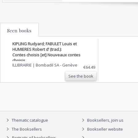
Seen books
KIPLING Rudyard; FABULET Louis et
HUMIERES Robert d’ (trad.):
Contes choisis [et] Nouveaux contes
choisis.
ILLIBRAIRIE | Bombadil SA
-
Genève
€64.49
See the book
Thematic catalogue
Booksellers, join us
The Booksellers
Bookseller website
Portraits of booksellers