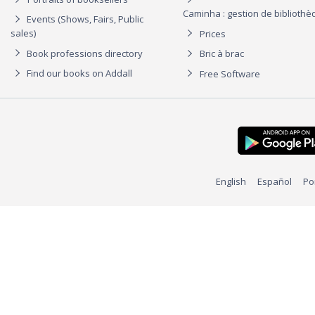
Caminha : gestion de biblioth
Events (Shows, Fairs, Public
sales)
Prices
Book professions directory
Bric à brac
Find our books on Addall
Free Software
English
Español
Po