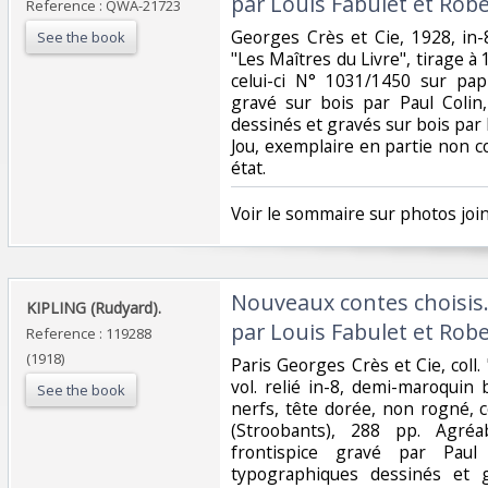
par Louis Fabulet et Robe
Reference : QWA-21723
‎Georges Crès et Cie, 1928, in-8 
See the book
"Les Maîtres du Livre", tirage 
celui-ci N° 1031/1450 sur pap
gravé sur bois par Paul Coli
dessinés et gravés sur bois par
Jou, exemplaire en partie non c
état. ‎
‎Voir le sommaire sur photos joint
‎Nouveaux contes choisis.
‎KIPLING (Rudyard).‎
par Louis Fabulet et Robe
Reference : 119288
(1918)
‎Paris Georges Crès et Cie, coll.
vol. relié in-8, demi-maroquin 
See the book
nerfs, tête dorée, non rogné, 
(Stroobants), 288 pp. Agré
frontispice gravé par Pau
typographiques dessinés et 