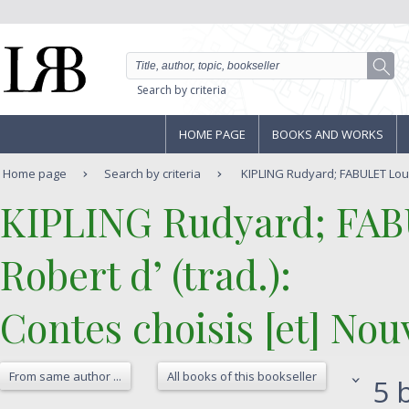
Search by criteria
HOME PAGE
BOOKS AND WORKS
Home page
Search by criteria
KIPLING Rudyard; FABULET Lou
‎KIPLING Rudyard; FA
Robert d’ (trad.):‎
‎Contes choisis [et] Nou
From same author ...
All books of this bookseller
5 b