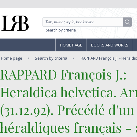
Search by criteria
HOME PAGE
BOOKS AND WORKS
Home page
Search by criteria
RAPPARD François J.: - Heraldic
‎RAPPARD François J.:‎
‎Heraldica helvetica. A
(31.12.92). Précédé d'u
héraldiques français - 