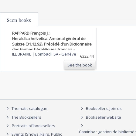
Seen books
RAPPARD François J.:
Heraldica helvetica. Armorial général de
Suisse (31.12.92). Précédé d'un Dictionnaire
des termes héraldiques français -
ILLIBRAIRIE | Bombadil SA
-
Genève
allemand - italien - anglais.
€322.44
See the book
Thematic catalogue
Booksellers, join us
The Booksellers
Bookseller website
Portraits of booksellers
Caminha : gestion de biblioth
Events (Shows, Fairs, Public