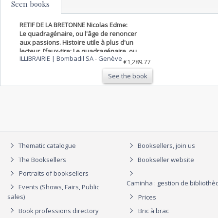
Seen books
RETIF DE LA BRETONNE Nicolas Edme:
Le quadragénaire, ou l'âge de renoncer
aux passions. Histoire utile à plus d'un
lecteur. [faux-tire: Le quadragénaire, ou
ILLIBRAIRIE | Bombadil SA
-
Genève
l'homme de XL ans].
€1,289.77
See the book
Thematic catalogue
Booksellers, join us
The Booksellers
Bookseller website
Portraits of booksellers
Caminha : gestion de biblioth
Events (Shows, Fairs, Public
sales)
Prices
Book professions directory
Bric à brac