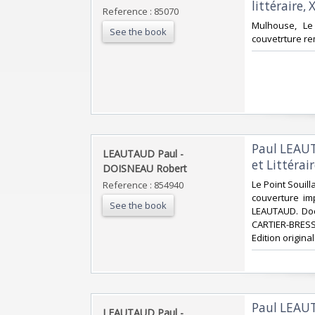
littéraire, X
Reference : 85070
‎Mulhouse, Le
See the book
couvetrture rem
‎Paul LEAU
‎LEAUTAUD Paul -
et Littérair
DOISNEAU Robert‎
‎Le Point Souil
Reference : 854940
couverture im
See the book
LEAUTAUD. Doc
CARTIER-BRESS
Edition origina
‎Paul LEAU
‎LEAUTAUD Paul -