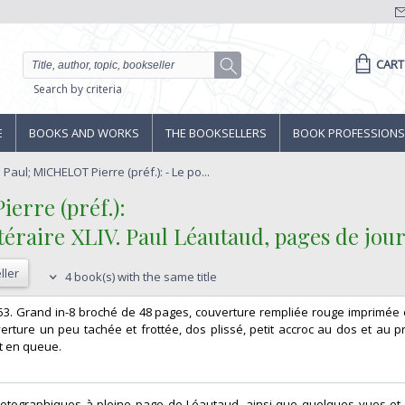
CART
Search by criteria
E
BOOKS AND WORKS
THE BOOKSELLERS
BOOK PROFESSIONS
aul; MICHELOT Pierre (préf.): - Le po...
rre (préf.):‎
ittéraire XLIV. Paul Léautaud, pages de journ
ller
4 book(s) with the same title
953. Grand in-8 broché de 48 pages, couverture rempliée rouge imprimée 
uverture un peu tachée et frottée, dos plissé, petit accroc au dos et au p
 en queue. ‎
 photographiques à pleine page de Léautaud, ainsi que quelques vues et 