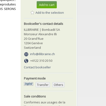
reproduites
Add to cart
NOUS SERONS
Add to the selection
Bookseller's contact details
ILLIBRAIRIE | Bombadil SA
Monsieur Alexandre Illi
20 Grand'Rue
1204 Genève
Switzerland
info@illibrairie.ch
+4122 310 20 50
Contact bookseller
Payment mode
Transfer
Others
Sale conditions
Conformes aux usages de la