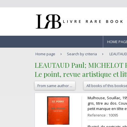
HOME PAG
Home page
Search by criteria
LEAUTAUD P
‎LEAUTAUD Paul; MICHELOT Pie
‎Le point, revue artistique et l
From same author ...
All books of this bookse
‎Mulhouse, Souillac, 1
gris, titre au dos. Co
petit manque en tête et
Reference : 10095
‎Illustré de portraits