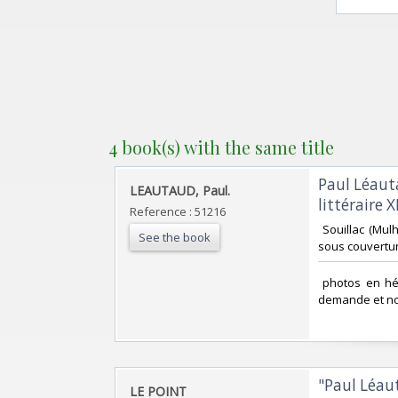
4 book(s) with the same title
‎Paul Léaut
‎LEAUTAUD, Paul.‎
littéraire XL
Reference : 51216
‎ Souillac (Mu
See the book
sous couvertur
‎ photos en hé
demande et no
‎"Paul Léau
‎LE POINT‎