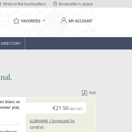
Write to the booksellers
Bookseller's space
FAVORITES
MY ACCOUNT
 DIRECTORY
al.‎
PDF
en blanc et
remier plat,
€21.50
(€21.50 )
ILLIBRAIRIE | Bombadil SA
GENÈVE
quelques...