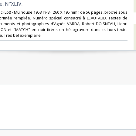
e. N°XLIV.‎
lac (Lot) - Mulhouse 1953 In-8 ( 260 X 195 mm ) de 56 pages, broché sous
primée rempliée. Numéro spécial consacré à LEAUTAUD. Textes de
uments et photographies d'Agnès VARDA, Robert DOISNEAU, Henri
ON et "MATCH" en noir tirées en héliogravure dans et hors-texte.
le. Très bel exemplaire.‎