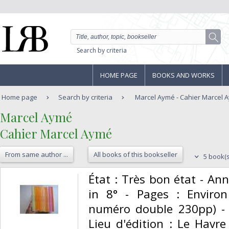
Search by criteria
HOME PAGE
BOOKS AND WORKS
Home page
Search by criteria
Marcel Aymé - Cahier Marcel 
‎Marcel Aymé‎
‎Cahier Marcel Aymé‎
From same author ...
All books of this bookseller
5 book(s
‎État : Très bon état - An
in 8° - Pages : Enviro
numéro double 230pp) - E
Lieu d'édition : Le Havre