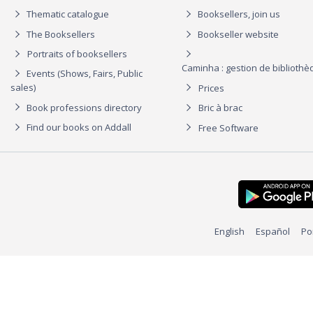
Thematic catalogue
Booksellers, join us
The Booksellers
Bookseller website
Portraits of booksellers
Caminha : gestion de biblioth
Events (Shows, Fairs, Public
sales)
Prices
Book professions directory
Bric à brac
Find our books on Addall
Free Software
English
Español
Po