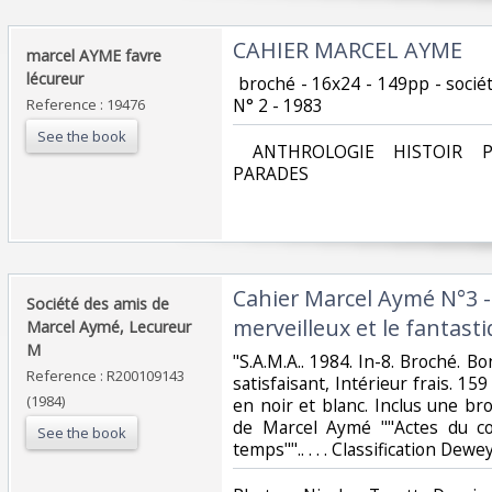
‎CAHIER MARCEL AYME‎
‎marcel AYME favre
lécureur‎
‎ broché - 16x24 - 149pp - soci
N° 2 - 1983‎
Reference : 19476
See the book
‎ ANTHROLOGIE HISTOIR P
PARADES‎
‎Cahier Marcel Aymé N°3 -
‎Société des amis de
merveilleux et le fantasti
Marcel Aymé, Lecureur
M‎
‎"S.A.M.A.. 1984. In-8. Broché. B
Reference : R200109143
satisfaisant, Intérieur frais. 15
(1984)
en noir et blanc. Inclus une br
de Marcel Aymé ""Actes du c
See the book
temps"".. . . . Classification Dewe