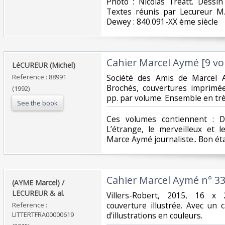
‎Photo : Nicolas Treatt. Dessi
Textes réunis par Lecureur M. 
Dewey : 840.091-XX ème siècle‎
‎Cahier Marcel Aymé [9 vo
‎LéCUREUR (Michel)‎
Reference : 88991
‎Société des Amis de Marcel 
Brochés, couvertures imprimée
(1992)
pp. par volume. Ensemble en très
See the book
‎Ces volumes contiennent : 
L’étrange, le merveilleux et l
Marce Aymé journaliste.. Bon état
‎Cahier Marcel Aymé n° 33
‎(AYME Marcel) /
LECUREUR & al. ‎
‎Villers-Robert, 2015, 16 x
couverture illustrée. Avec un c
Reference :
LITTERTFRA00000619
d'illustrations en couleurs.‎