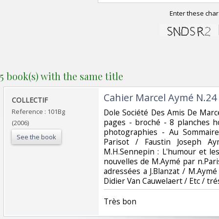
Enter these char
5 book(s) with the same title
‎Cahier Marcel Aymé N.24‎
‎COLLECTIF‎
Reference : 101Bg
‎Dole Société Des Amis De Mar
pages - broché - 8 planches h
(2006)
photographies - Au Sommaire
See the book
Parisot / Faustin Joseph A
M.H.Sennepin : L'humour et le
nouvelles de M.Aymé par n.Pari
adressées a J.Blanzat / M.Aymé 
Didier Van Cauwelaert / Etc / tré
‎Très bon ‎