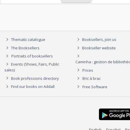
Thematic catalogue
Booksellers, join us
The Booksellers
Bookseller website
Portraits of booksellers
Caminha : gestion de biblioth
Events (Shows, Fairs, Public
sales)
Prices
Book professions directory
Bric à brac
Find our books on Addall
Free Software
English
Español
Po