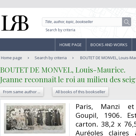
Search by criteria
HOME PAGE
BOOKS AND WORKS
Home page
Search by criteria
BOUTET DE MONVEL, Louis-Mauri
‎BOUTET DE MONVEL, Louis-Maurice.‎
‎Jeanne reconnaît le roi au milieu des seig
From same author ...
All books of this bookseller
‎Paris, Manzi et
Goupil, 1906. Es
carton. 38,2 x 76
Auréoles claires