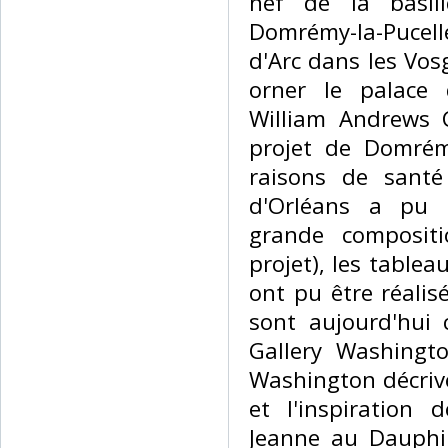
nef de la basil
Domrémy-la-Pucelle
d'Arc dans les Vos
orner le palace 
William Andrews 
projet de Domré
raisons de santé
d'Orléans a pu 
grande compositi
projet), les tablea
ont pu être réalis
sont aujourd'hui 
Gallery Washingt
Washington décrive
et l'inspiration
Jeanne au Dauphi