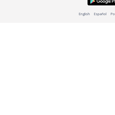
English
Español
Po