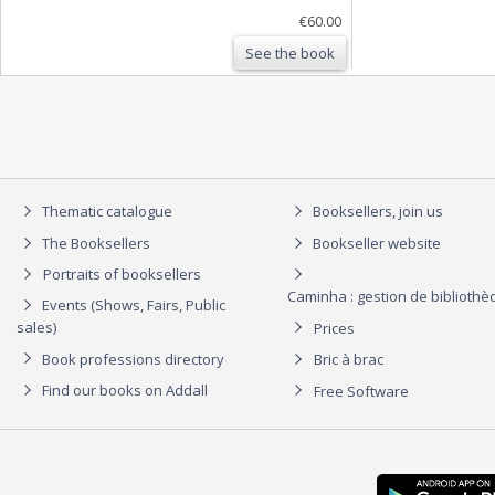
€60.00
See the book
Thematic catalogue
Booksellers, join us
The Booksellers
Bookseller website
Portraits of booksellers
Caminha : gestion de biblioth
Events (Shows, Fairs, Public
sales)
Prices
Book professions directory
Bric à brac
Find our books on Addall
Free Software