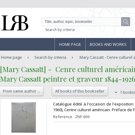
Search by criteria
HOME PAGE
BOOKS AND WORKS
Home page
Search by criteria
Mary Cassatt - Cenre culturel a
‎[Mary Cassatt] - ‎ ‎Cenre culturel américai
‎Mary Cassatt peintre et graveur 1844-1926
From same author ...
All books of this bookseller
1 book(s
‎Catalogue édité à l'occasion de l'expositi
1960), Centre culturel américain. Préface de F
Reference : ZNF-669