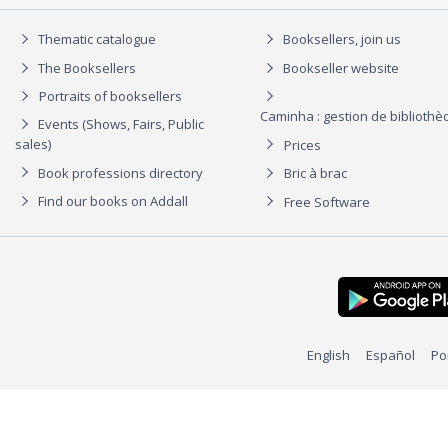
Thematic catalogue
Booksellers, join us
The Booksellers
Bookseller website
Portraits of booksellers
Caminha : gestion de biblioth
Events (Shows, Fairs, Public
sales)
Prices
Book professions directory
Bric à brac
Find our books on Addall
Free Software
English
Español
Po