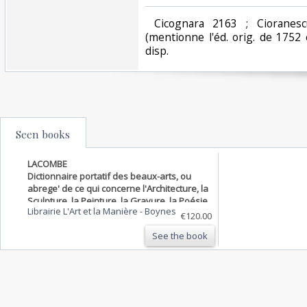
‎ Cicognara 2163 ; Cioranes
(mentionne l'éd. orig. de 1752
disp.‎
Seen books
LACOMBE
Dictionnaire portatif des beaux-arts, ou
abrege' de ce qui concerne l'Architecture, la
Sculpture, la Peinture, la Gravure, la Poésie
Librairie L'Art et la Manière
-
Boynes
& la Musique avec la définition de ces Arts,
€120.00
l'explication des termes et des choses
See the book
qui…