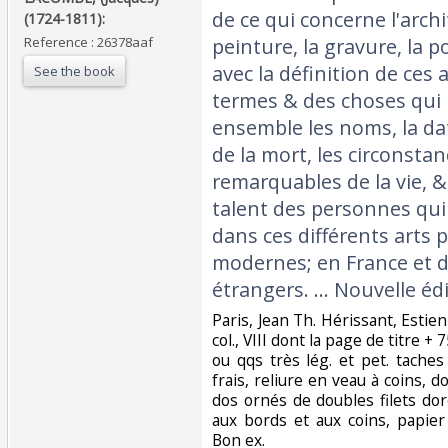
de ce qui concerne l'archi
(1724-1811):‎
Reference : 26378aaf
peinture, la gravure, la 
avec la définition de ces a
See the book
termes & des choses qui 
ensemble les noms, la dat
de la mort, les circonstan
remarquables de la vie, & 
talent des personnes qui
dans ces différents arts 
modernes; en France et d
étrangers. ... Nouvelle édi
‎Paris, Jean Th. Hérissant, Estien
col., VIII dont la page de titre + 7
ou qqs très lég. et pet. tache
frais, reliure en veau à coins, d
dos ornés de doubles filets dor
aux bords et aux coins, papier
Bon ex.‎