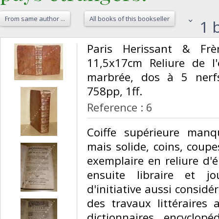
From same author ...
All books of this bookseller
1 b
‎Paris Herissant & Fr
11,5x17cm Reliure de l
marbrée, dos à 5 nerfs
758pp, 1ff. ‎
Reference : 6
‎Coiffe supérieure man
mais solide, coins, coupe
exemplaire en reliure d'
ensuite libraire et jo
d'initiative aussi consid
des travaux littéraires a
dictionnaires encyclopé