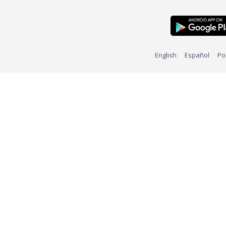
English
Español
Po