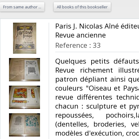
From same author ...
All books of this bookseller
‎Paris J. Nicolas Aîné édit
Revue ancienne ‎
Reference : 33
‎Quelques petits défaut
Revue richement illust
patron dépliant ainsi qu
couleurs "Oiseau et Pay
revue différentes techn
chacun : sculpture et py
repoussées, pochoirs,
(dentelles, broderies, v
modèles d'exécution, croqu