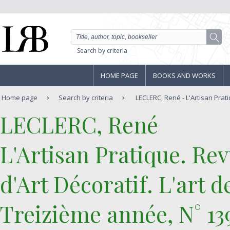
Search by criteria
HOME PAGE
BOOKS AND WORKS
Home page
Search by criteria
LECLERC, René - L'Artisan Prat
‎LECLERC, René‎
‎L'Artisan Pratique. R
d'Art Décoratif. L'art d
Treizième année, N° 139,