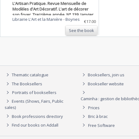
L'Artisan Pratique. Revue Mensuelle de
Modèles d'Art Décoratif. L'art de décorer
son foyer. Treizième année, N° 139, Janvier
Librairie L'Art et la Manière
-
Boynes
1921.
€17.00
See the book
Thematic catalogue
Booksellers, join us
The Booksellers
Bookseller website
Portraits of booksellers
Caminha : gestion de biblioth
Events (Shows, Fairs, Public
sales)
Prices
Book professions directory
Bric à brac
Find our books on Addall
Free Software