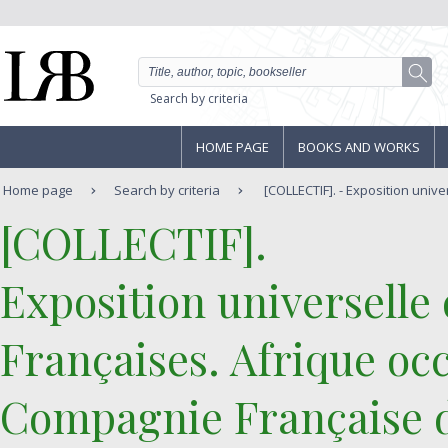
Search by criteria
HOME PAGE
BOOKS AND WORKS
Home page
Search by criteria
[COLLECTIF]. - Exposition univer
‎[COLLECTIF]. ‎
‎Exposition universelle
Françaises. Afrique occ
Compagnie Française de