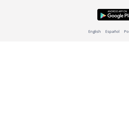
English
Español
Po