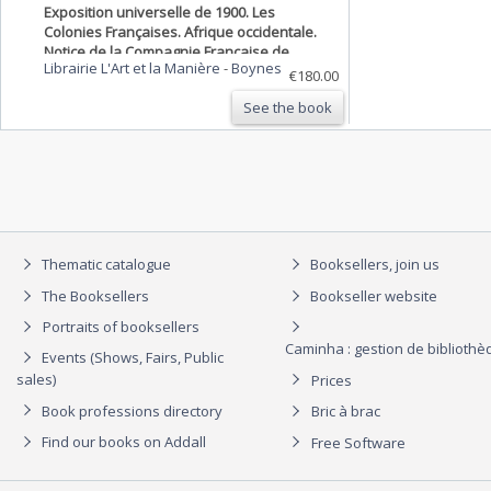
Exposition universelle de 1900. Les
Colonies Françaises. Afrique occidentale.
Notice de la Compagnie Française de
Librairie L'Art et la Manière
-
Boynes
l'Afrique Occidentale.
€180.00
See the book
Thematic catalogue
Booksellers, join us
The Booksellers
Bookseller website
Portraits of booksellers
Caminha : gestion de biblioth
Events (Shows, Fairs, Public
sales)
Prices
Book professions directory
Bric à brac
Find our books on Addall
Free Software