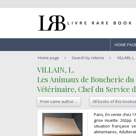
HOME PAG
Home page
Search by criteria
VILLAIN, L
‎VILLAIN, L. ‎
‎Les Animaux de Boucherie du 
Vétérinaire, Chef du Service d'
From same author ...
All books of this bookse
‎Paris, En vente chez l
grise muette. 262pp. E
situation française s
alimentaires, Adulterati