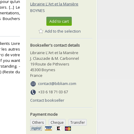
0 pour qu’un
Librairie L'Art et la Manière
s. [...] Le
BOYNES
mentations,
es Bouchers
Add to cart
Add to the selection
ients Livre
Bookseller's contact details
 les autres
Librairie L'Art et la Manière
rci de votre
J. Clauzade & M. Carbonnel
if you want
19 Route de Pithiviers
standing. -
45300 Boynes
€) (Reste du
France
contact@bibliam.com
+33 6 18 71 03 67
Contact bookseller
Payment mode
Others
Cheque
Transfer