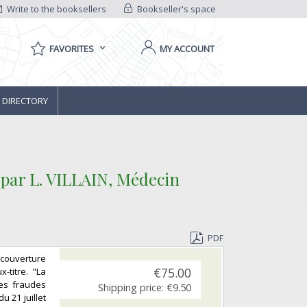
Write to the booksellers
Bookseller's space
FAVORITES
MY ACCOUNT
 DIRECTORY
 par L. VILLAIN, Médecin
PDF
, couverture
-titre. "La
€75.00
les fraudes
Shipping price:
€9.50
u 21 juillet