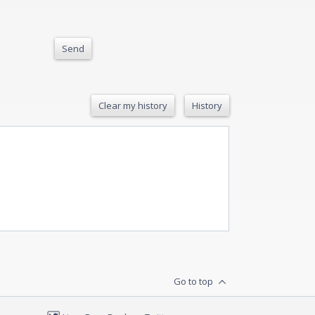
Send
Clear my history
History
Go to top