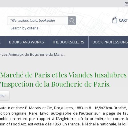
CART
Search by criteria
E
BOOKS AND WORKS
THE BOOKSELLERS
BOOK PROFESSIONS
. - Les Animaux de Boucherie du Marc...
Marché de Paris et les Viandes Insalubres
Inspection de la Boucherie de Paris. ‎
ller
'Auteur et chez P. Marais et Cie, Droguistes, 1883. In-8 - 16,5x23cm. Broché
dition originale. Rare. Envoi autographe de l'auteur sur la page de faux
emble en retard par rapport à l’Angleterre, où la première loi contre 
on of Food Act, est votée dès 1860. En France, à l’échelle nationale, la loi d