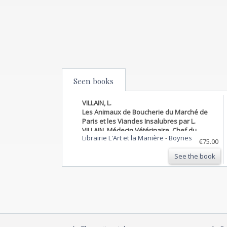
Seen books
VILLAIN, L.
Les Animaux de Boucherie du Marché de
Paris et les Viandes Insalubres par L.
VILLAIN, Médecin Vétérinaire, Chef du
Librairie L'Art et la Manière
-
Boynes
Service d'Inspection de la Boucherie de
€75.00
Paris.
See the book