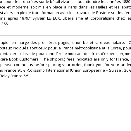
t pour les contrôles sur le bétail vivant. Il faut attendre les années 188
cace et moderne soit mis en place à Paris dans les Halles et les abattoir
est alors en pleine transformation avec les travaux de Pasteur sur les fer
ions après 1879." Sylvain LETEUX, Libéralisme et Corporatisme chez l
366. ‎
apier en marge des premières pages, sinon bel et rare exemplaire. - Cl
postaux indiqués sont ceux pour la France métropolitaine et la Corse, pour
contacter la librairie pour connaître le montant des frais d'expédition, me
Rare Book Customers : The shipping fees indicated are only for France, 
g please contact us before placing your order, thank you for your under
imo France 9,5 € -Colissimo International (Union Européenne + Suisse : 20 
Relay France 6 € ‎