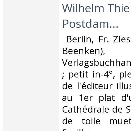
Wilhelm Thie
Postdam...‎
‎ Berlin, Fr. Zi
Beenken),
Verlagsbuchhan
; petit in-4°, p
de l'éditeur ill
au 1er plat d'
Cathédrale de S
de toile muet