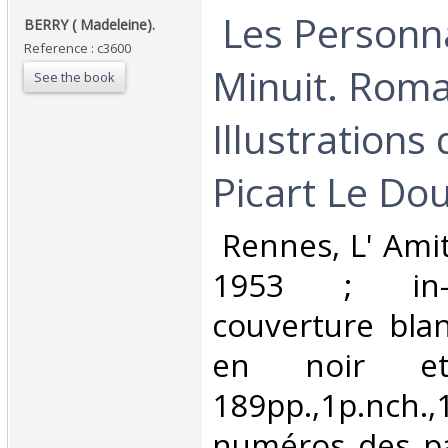
‎ Les Person
‎BERRY ( Madeleine).‎
Reference : c3600
Minuit. Roma
See the book
Illustrations
Picart Le Dou
‎ Rennes, L' Amit
1953 ; in-8
couverture bla
en noir e
189pp.,1p.nch.
numéros des p