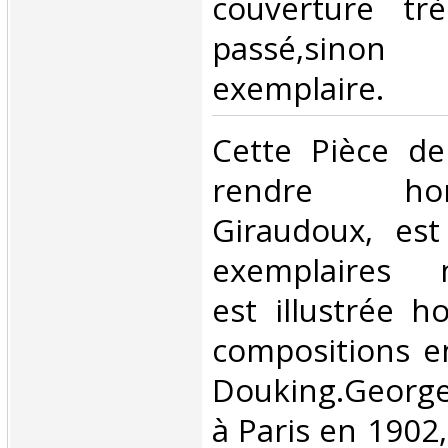
couverture tr
passé,sino
exemplaire.‎
‎Cette Pièce d
rendre h
Giraudoux, est
exemplaires n
est illustrée h
compositions e
Douking.Georg
à Paris en 1902,