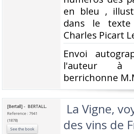
en bleu , illus
dans le texte
Charles Picart L
‎Envoi autogr
l'auteur à l
berrichonne M.M.
‎ La Vigne, v
‎[Bertall] - ‎ ‎BERTALL.‎
Reference : 7941
des vins de F
(1878)
See the book