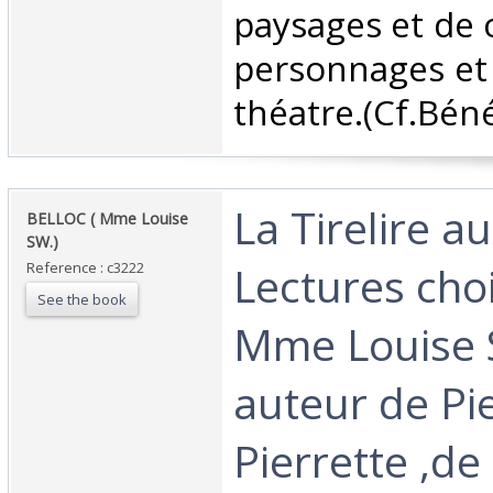
paysages et de 
personnages et
théatre.(Cf.Bénéz
‎La Tirelire a
‎BELLOC ( Mme Louise
SW.)‎
Lectures choi
Reference : c3222
See the book
Mme Louise S
auteur de Pie
Pierrette ,de