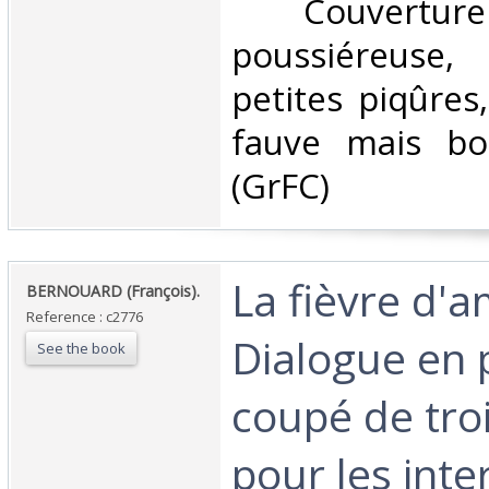
‎ Couvertur
poussiéreus
petites piqûres
fauve mais bo
(GrFC) ‎
‎La fièvre d'
‎BERNOUARD (François).‎
Reference : c2776
Dialogue en 
See the book
coupé de tro
pour les inte