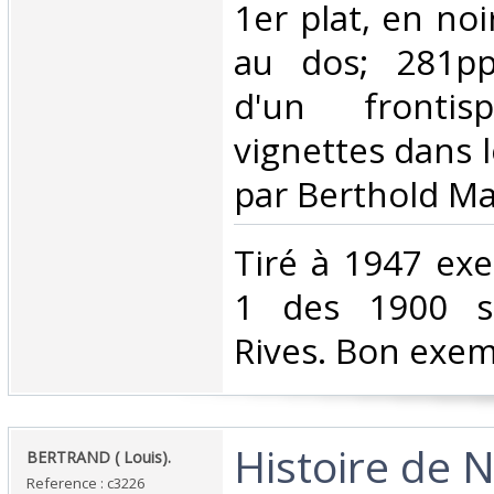
1er plat, en noi
au dos; 281pp.,
d'un fronti
vignettes dans l
par Berthold Ma
‎Tiré à 1947 exe
1 des 1900 s
Rives. Bon exemp
‎Histoire de 
‎BERTRAND ( Louis).‎
Reference : c3226