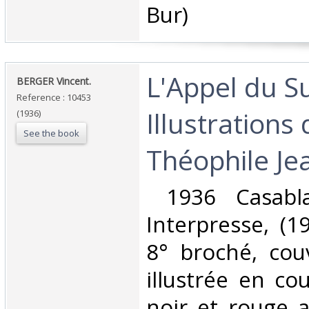
Bur) ‎
‎L'Appel du 
‎BERGER Vincent. ‎
Reference : 10453
Illustrations
(1936)
See the book
Théophile Jea
‎ 1936 Casabla
Interpresse, (1
8° broché, cou
illustrée en cou
noir et rouge a