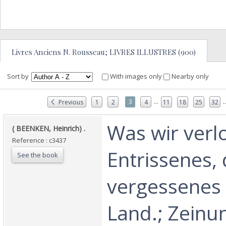
Livres Anciens N. Rousseau; LIVRES ILLUSTRES (900)
Sort by
With images only
Nearby only
...
..
3
Previous
1
2
4
11
18
25
32
‎Was wir verl
‎( BEENKEN, Heinrich) .‎
Reference : c3437
Entrissenes, 
See the book
vergessenes
Land.; Zeinu