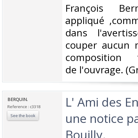
‎François Ber
appliqué ,comme
dans l'averti
couper aucun m
composition t
de l'ouvrage. (Gr
‎L' Ami des E
‎BERQUIN.‎
Reference : c3318
une notice p
See the book
Bouilly.‎