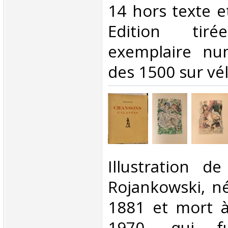
14 hors texte e
Edition ti
exemplaire num
des 1500 sur vél
‎Illustration d
Rojankowski, n
1881 et mort 
1970, qui f