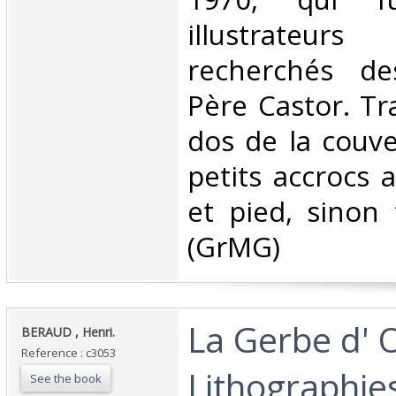
illustrateu
recherchés d
Père Castor. Tr
dos de la couve
petits accrocs 
et pied, sinon 
(GrMG) ‎
‎La Gerbe d' 
‎BERAUD , Henri.‎
Reference : c3053
Lithographie
See the book