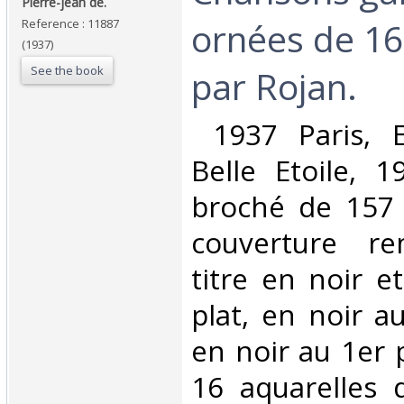
Pierre-jean de.‎
ornées de 16
Reference : 11887
(1937)
See the book
par Rojan.‎
‎ 1937 Paris, 
Belle Etoile, 1
broché de 157 - 
couverture re
titre en noir e
plat, en noir a
en noir au 1er p
16 aquarelles 