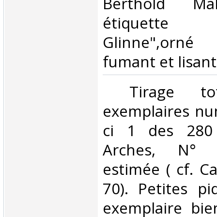
Berthold Mah
étiquett
Glinne",orn
fumant et lisant.
‎ Tirage t
exemplaires num
ci 1 des 280 
Arches, N° 2
estimée ( cf. Ca
70). Petites pi
exemplaire bien