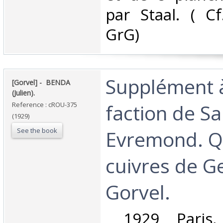
par Staal. ( Cf.
GrG) ‎
‎Supplément à
‎[Gorvel] - ‎ ‎BENDA
(Julien).‎
faction de Sa
Reference : cROU-375
(1929)
See the book
Evremond. Q
cuivres de G
Gorvel.‎
‎ 1929 Paris,