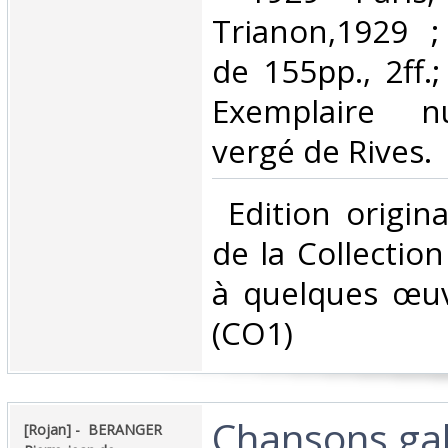
Trianon,1929 ;
de 155pp., 2ff.;
Exemplaire n
vergé de Rives.‎
‎ Edition origi
de la Collectio
à quelques œuv
(CO1) ‎
‎Chansons ga
‎[Rojan] - ‎ ‎BERANGER