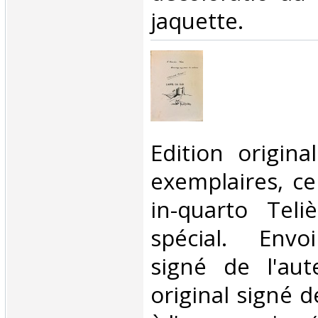
jaquette.‎
‎Edition origin
exemplaires, ce
in-quarto Teli
spécial. Envo
signé de l'aut
original signé d