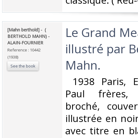
classique. ( Reu-
‎Le Grand M
‎[Mahn berthold] - ‎ ‎(
BERTHOLD MAHN) -
ALAIN-FOURNIER‎
illustré par 
Reference : 10442
(1938)
Mahn.‎
See the book
‎ 1938 Paris, E
Paul frères, 
broché, couver
illustrée en noi
avec titre en b