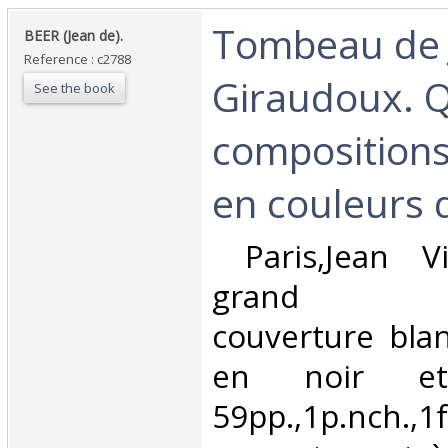
‎Tombeau de
‎BEER (Jean de).‎
Reference : c2788
Giraudoux. 
See the book
compositions
en couleurs 
‎ Paris,Jean V
grand in-
couverture bla
en noir e
59pp.,1p.nch.,