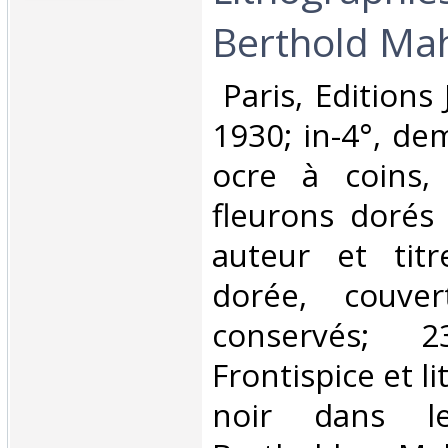
Berthold Mah
‎ Paris, Edition
1930; in-4°, dem
ocre à coins,
fleurons dorés 
auteur et titr
dorée, couve
conservés; 23
Frontispice et l
noir dans l