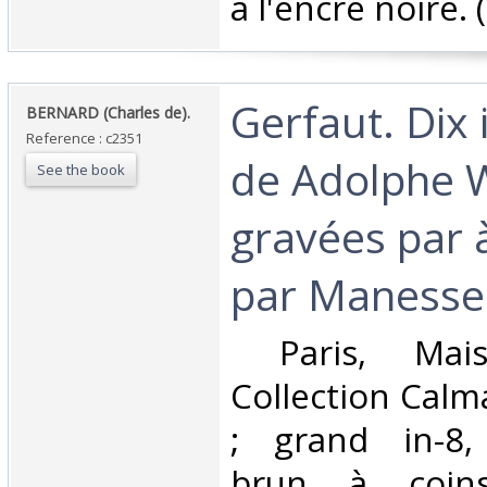
à l'encre noire. (
‎Gerfaut. Dix 
‎BERNARD (Charles de).‎
Reference : c2351
de Adolphe 
See the book
gravées par à
par Manesse.
‎ Paris, Mai
Collection Calm
; grand in-8,
brun à coins