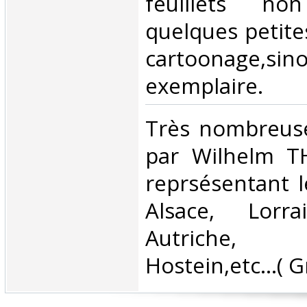
feuillets no
quelques petite
cartoonage,si
exemplaire.‎
‎Très nombreuse
par Wilhelm TH
reprsésentant l
Alsace, Lorra
Autriche,
Hostein,etc…( G