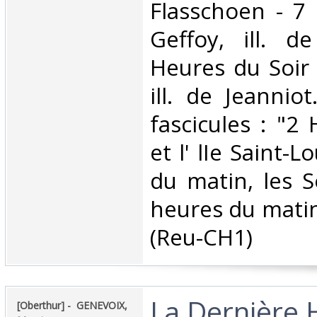
Flasschoen - 7
Geffoy, ill. d
Heures du Soir 
ill. de Jeannio
fascicules : "2 
et l' lIe Saint-L
du matin, les 
heures du matin
(Reu-CH1) ‎
‎La Dernière 
‎[Oberthur] - ‎ ‎GENEVOIX,