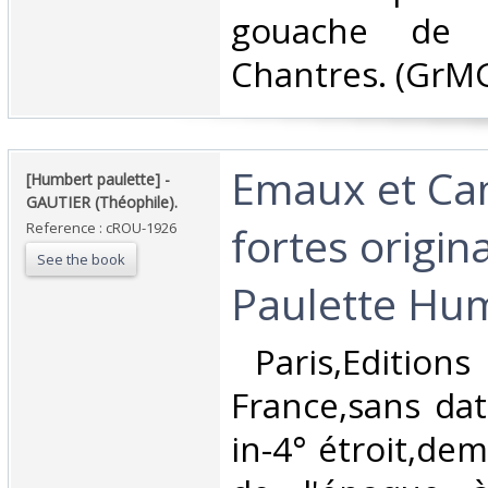
gouache de 
Chantres. (GrMG)
‎Emaux et C
‎[Humbert paulette] - ‎
‎GAUTIER (Théophile).‎
fortes origin
Reference : cROU-1926
See the book
Paulette Hum
‎ Paris,Editions
France,sans dat
in-4° étroit,de