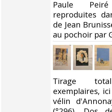
Paule Pei
reproduites dan
de Jean Bruniss
au pochoir par G.
‎Tirage t
exemplaires, ic
vélin d'Annon
(°296). Dos d