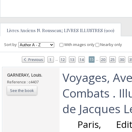
Livres Anciens N. Rousseau; LIVRES ILLUSTRES (900)
Sort by
With images only
Nearby only
...
...
15
Previous
1
12
13
14
20
25
30
3
‎Voyages, Av
‎GARNERAY, Louis.‎
Reference : c4407
Combats . Ill
See the book
de Jacques Le
‎ Paris, Edit