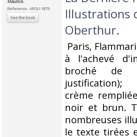
Maurice.‎
Illustrations
Reference : cROU-1879
See the book
Oberthur.‎
‎ Paris, Flammar
à l'achevé d'i
broché de 30
justification
crème remplié
noir et brun. Ti
nombreuses illu
le texte tirées 