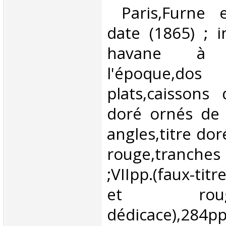
‎ Paris,Furne 
date (1865) ; i
havane à
l'époque,d
plats,caissons 
doré ornés de 
angles,titre dor
rouge,tranch
;VIIpp.(faux-tit
et ro
dédicace),284pp