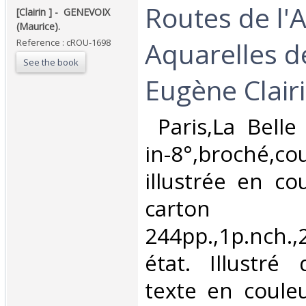
‎Routes de l'
‎[Clairin ] - ‎ ‎GENEVOIX
(Maurice).‎
Aquarelles d
Reference : cROU-1698
See the book
Eugène Clairin
‎ Paris,La Belle
in-8°,broché,co
illustrée en co
carton
244pp.,1p.nch.
état. Illustré
texte en couleu