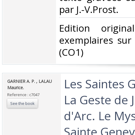
par J.-V.Prost.‎
‎Edition origi
exemplaires sur 
(CO1) ‎
‎Les Saintes 
‎GARNIER A. P. , LALAU
Maurice.‎
La Geste de 
Reference : c7047
See the book
d'Arc. Le My
Sainte Genevi