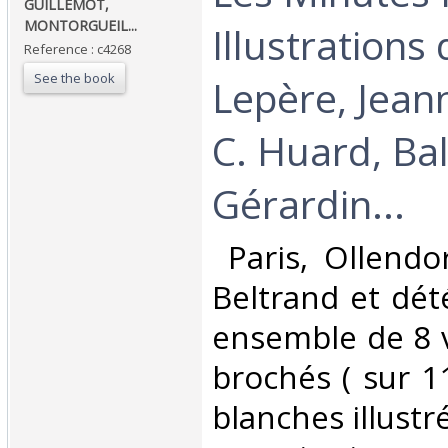
GUILLEMOT,
MONTORGUEIL...‎
Illustrations 
Reference : c4268
See the book
Lepère, Jeann
C. Huard, Bal
Gérardin... ‎
‎ Paris, Ollendo
Beltrand et dét
ensemble de 8 
brochés ( sur 1
blanches illustr