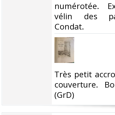
numérotée. Ex
vélin des pa
Condat.‎
‎Très petit accr
couverture. Bo
(GrD) ‎