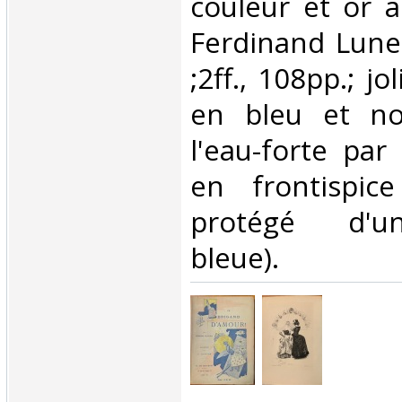
couleur et or a
Ferdinand Lunel
;2ff., 108pp.; jo
en bleu et no
l'eau-forte par
en frontispic
protégé d'u
bleue).‎