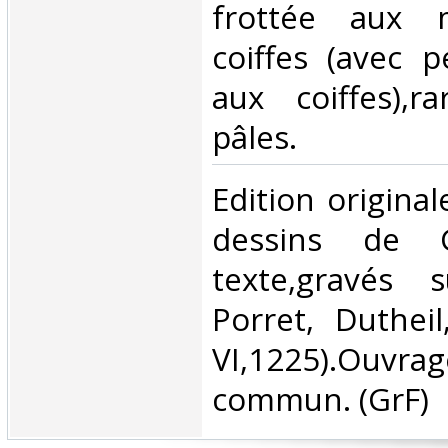
frottée aux m
coiffes (avec 
aux coiffes),r
pâles.‎
‎Edition original
dessins de G
texte,gravés 
Porret, Dutheil,
VI,1225).O
commun. (GrF) ‎