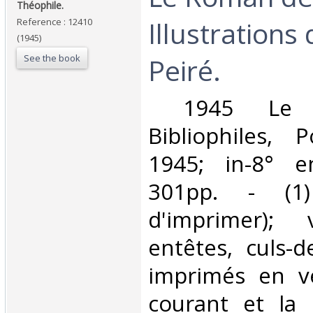
Théophile.‎
Illustrations
Reference : 12410
(1945)
See the book
Peiré. ‎
‎ 1945 Le 
Bibliophiles, 
1945; in-8° e
301pp. - (1)
d'imprimer); 
entêtes, culs-
imprimés en ve
courant et la 