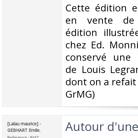
‎Cette édition 
en vente de 
édition illust
chez Ed. Monni
conservé une 
de Louis Legran
dont on a refait
GrMG) ‎
‎Autour d'une
‎[Lalau maurice] - ‎
‎GEBHART Emile.‎
Reference : 8447