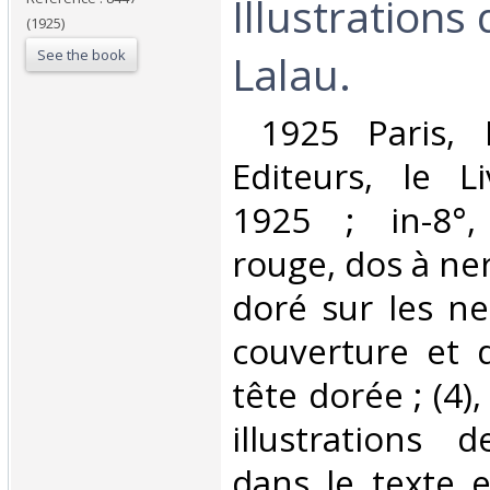
Illustrations
(1925)
See the book
Lalau.‎
‎ 1925 Paris, 
Editeurs, le L
1925 ; in-8°,
rouge, dos à ner
doré sur les ner
couverture et 
tête dorée ; (4),
illustrations 
dans le texte 