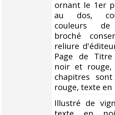
ornant le 1er pl
au dos, cou
couleurs de 
broché conse
reliure d'éditeur
Page de Titre
noir et rouge, 
chapitres son
rouge, texte en n
‎Illustré de vi
texte en no