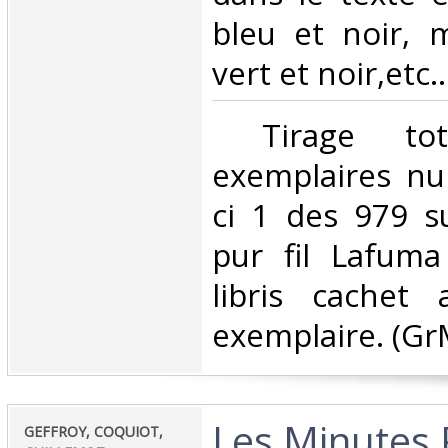
bleu et noir, 
vert et noir,etc...
‎ Tirage to
exemplaires nu
ci 1 des 979 su
pur fil Lafuma
libris cachet 
exemplaire. (GrM
‎Les Minutes 
‎GEFFROY, COQUIOT,