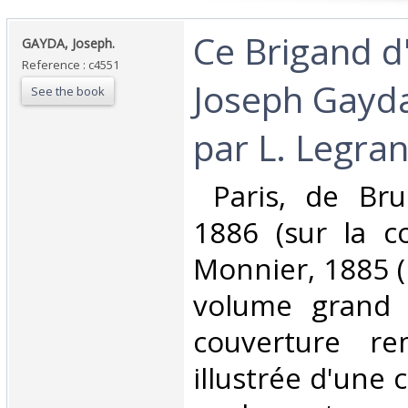
‎Ce Brigand 
‎GAYDA, Joseph.‎
Reference : c4551
Joseph Gayda
See the book
par L. Legran
‎ Paris, de Bru
1886 (sur la co
Monnier, 1885 ( s
volume grand i
couverture re
illustrée d'une