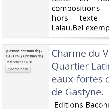
compositions
hors texte 
Lalau.Bel exempl
‎Charme du V
‎[Gastyne christian de] - ‎
‎GASTYNE( Christian de).‎
Quartier Lati
Reference : c3768
See the book
eaux-fortes d
de Gastyne.‎
‎ Editions Bacon