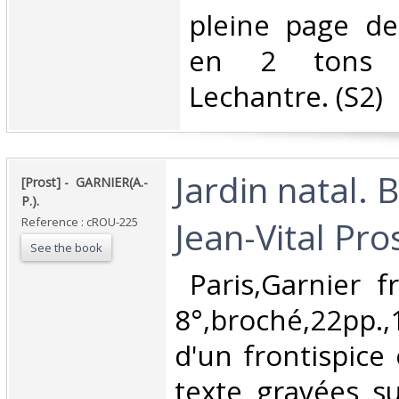
pleine page de
en 2 tons p
Lechantre. (S2) ‎
‎Jardin natal.
‎[Prost] - ‎ ‎GARNIER(A.-
P.).‎
Jean-Vital Pros
Reference : cROU-225
See the book
‎ Paris,Garnier f
8°,broché,22pp.,1p
d'un frontispice 
texte gravées s