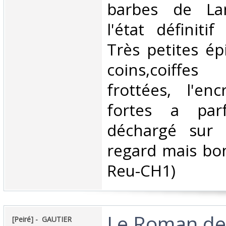
barbes de La
l'état définiti
Très petites é
coins,coiffe
frottées, l'en
fortes a par
déchargé sur l
regard mais bon
Reu-CH1) ‎
‎Le Roman de
‎[Peiré] - ‎ ‎GAUTIER