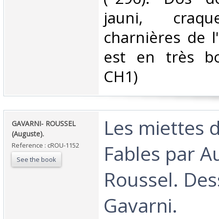
jauni, craq
charnières de l'
est en très bo
CH1) ‎
‎Les miettes 
‎GAVARNI- ROUSSEL
(Auguste).‎
Fables par A
Reference : cROU-1152
See the book
Roussel. Des
Gavarni.‎