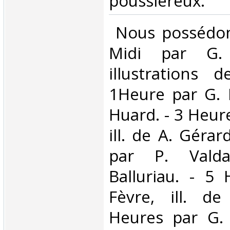
poussiéreux. ‎
‎ Nous possédo
Midi par G. 
illustrations 
1Heure par G. M
Huard. - 3 Heure
ill. de A. Gérar
par P. Valda
Balluriau. - 5
Fèvre, ill. d
Heures par G. 