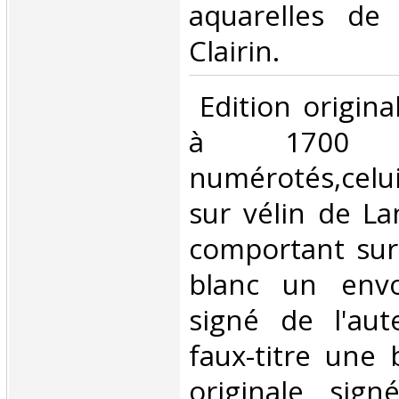
aquarelles de 
Clairin.‎
‎ Edition origina
à 1700 ex
numérotés,celui
sur vélin de La
comportant sur 
blanc un envo
signé de l'aut
faux-titre une 
originale sign