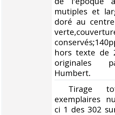
de l'époque à
mutiples et lar
doré au centre
verte,couver
conservés;140pp
hors texte de 
originales p
Humbert. ‎
‎ Tirage t
exemplaires nu
ci 1 des 302 su