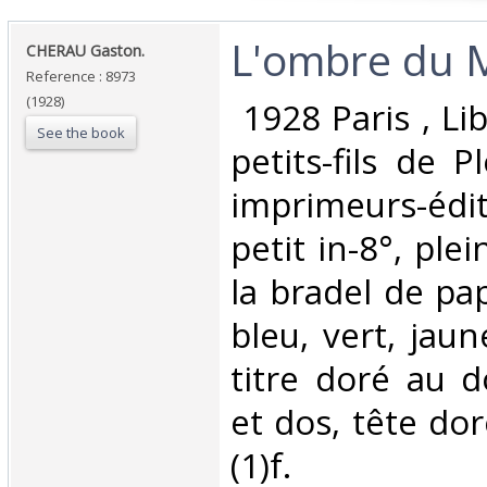
‎L'ombre du M
‎CHERAU Gaston.‎
Reference : 8973
(1928)
‎ 1928 Paris , Li
See the book
petits-fils de P
imprimeurs-édi
petit in-8°, ple
la bradel de pa
bleu, vert, jaun
titre doré au d
et dos, tête dor
(1)f.‎