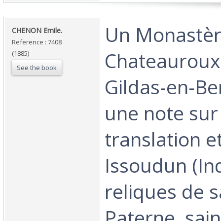
‎Un Monastèr
‎CHENON Emile.‎
Reference : 7408
Chateauroux 
(1885)
See the book
Gildas-en-Be
une note sur 
translation et
Issoudun (In
reliques de s
Paterne, sain