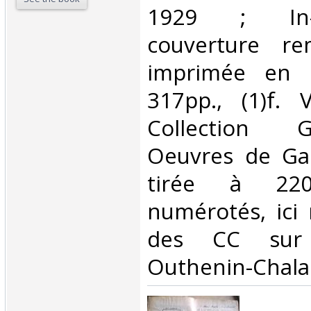
1929 ; In-
couverture re
imprimée en b
317pp., (1)f.
Collection 
Oeuvres de Ga
tirée à 220
numérotés, ici 
des CC sur 
Outhenin-Chalan