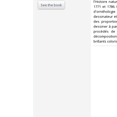
l'Histoire nat
See the book
1771 et 1786.
d'ornithologie
dessinateur et
des proportio
dessiner à par
procédés de 
décomposition
brillants colori