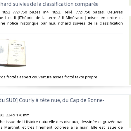
chard suivies de la classification comparée‎
u 1852 772+750 pages in4. 1852. Relié. 772+750 pages. Oeuvres
e I et II (IThéorie de la terre / II Minéraux ) mises en ordre et
ne notice historique par m.a. richard suivies de la classification
ords frottés aspect couverture assez frotté texte propre‎
 du SUD] Courly à tête nue, du Cap de Bonne-
86]. 224 x 176 mm.‎
he issue de l'Histoire naturelle des oiseaux, dessinée et gravée par
as Martinet, et très finement coloriée à la main. Elle est issue de