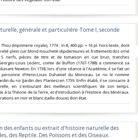
aturelle, générale et particulière-Tome I, seconde
e Thou (Imprimerie royale), 1774 ; in-8, 400 pp. + 16 pl. hors-texte, dont
 relié plein cuir blond moucheté (épidermures et frottement) dos orné
 5 nerfs, pièces de titre et de tomaison en cuir brun, tranches
eorges-Louis Leclerc, comte de Buffon (1707-1788) a commencé sa
duisant Newton. En 1738, lors d'une séance à l'Académie, il se fait un
 personne d'Henri-Louis Duhamel du Monceau. Le roi le nomme
rdin du roi (Jardin des Plantes) en 1739. Enfin établi, il se consacre à
turelle, en s'entourant des meilleurs scientifiques de son temps.
e à la Théorie de la Terre, et d'introduction à l'Histoire des Minéraux.
rations en noir et blanc (taille-douce). Bon état.‎
on des enfants ou extrait d'histoire naturelle des
s, des Reptile, Des Poissons et des Oiseaux.