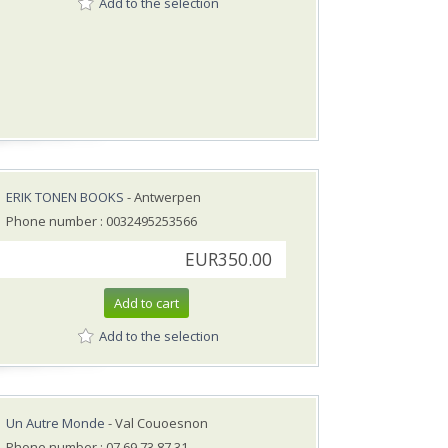
Add to the selection
ERIK TONEN BOOKS
- Antwerpen
Phone number : 0032495253566
EUR350.00
Add to cart
Add to the selection
Un Autre Monde
- Val Couoesnon
Phone number : 07.69.73.87.31