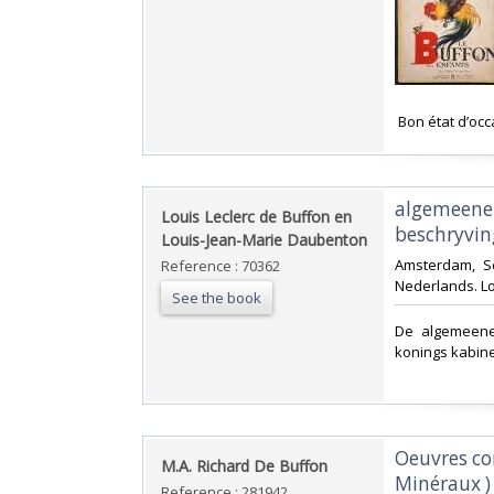
‎ Bon état d’occ
‎algemeene
‎Louis Leclerc de Buffon en
beschryving
Louis-Jean-Marie Daubenton‎
‎Amsterdam, S
Reference : 70362
Nederlands. Lo
See the book
‎De algemeene
konings kabinet
‎Oeuvres com
‎M.A. Richard De Buffon‎
Minéraux )
Reference : 281942