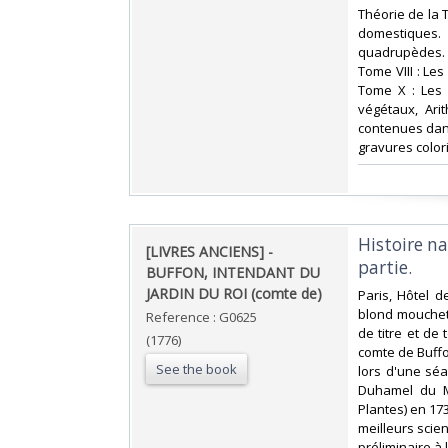
Théorie de la 
domestiques.
quadrupèdes. T
Tome VIII : Le
Tome X : Les 
végétaux, Ari
contenues dans
gravures colori
‎Histoire n
‎[LIVRES ANCIENS] -
partie. ‎
BUFFON, INTENDANT DU
JARDIN DU ROI (comte de)‎
‎Paris, Hôtel d
blond moucheté
Reference : G0625
de titre et de
(1776)
comte de Buffo
See the book
lors d'une séa
Duhamel du Mo
Plantes) en 173
meilleurs scien
préliminaire à 