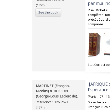
par m.a. ri
(1852)
‎Rue Richelie
See the book
complètes tom
précédées d'u
comparée‎
‎Etat Correct b
‎ [AFRIQUE
‎MARTINET (François-
Espérance.‎
Nicolas) & BUFFON
(George-Louis Leclerc de).‎
‎[Paris, 1771-17
Reference : LBW-2673
‎Superbe planc
François-Nicol
(1771)