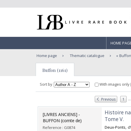
HOME PAG
Home page
Thematic catalogue
Buffo
Buffon (1161)
Sort by
With images only
...
Previous
1
‎Histoire n
‎[LIVRES ANCIENS] -
Tome V. ‎
BUFFON (comte de)‎
‎Deux-Ponts, c
Reference : G0874