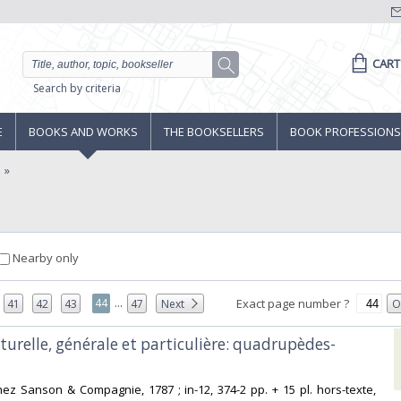
CART
Search by criteria
E
BOOKS AND WORKS
THE BOOKSELLERS
BOOK PROFESSIONS
n
Nearby only
...
44
Exact page number ?
41
42
43
47
Next
O
aturelle, générale et particulière: quadrupèdes-
hez Sanson & Compagnie, 1787 ; in-12, 374-2 pp. + 15 pl. hors-texte,