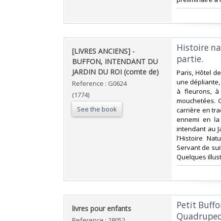
‎Histoire n
‎[LIVRES ANCIENS] -
partie. ‎
BUFFON, INTENDANT DU
JARDIN DU ROI (comte de)‎
‎Paris, Hôtel d
une dépliante,
Reference : G0624
à fleurons, à
(1774)
mouchetées. G
See the book
carrière en tra
ennemi en la
intendant au Ja
l'Histoire Na
Servant de suit
Quelques illust
‎Petit Buff
‎livres pour enfants‎
Quadrupede
Reference : 28052