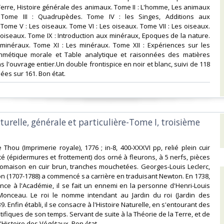
Terre, Histoire générale des animaux. Tome II : L'homme, Les animaux
 Tome III : Quadrupèdes. Tome IV : les Singes, Additions aux
ome V : Les oiseaux. Tome VI : Les oiseaux. Tome VII : Les oiseaux.
s oiseaux. Tome IX : Introduction aux minéraux, Epoques de la nature.
minéraux. Tome XI : Les minéraux. Tome XII : Expériences sur les
thmétique morale et Table analytique et raisonnées des matières
 l'ouvrage entier.Un double frontispice en noir et blanc, suivi de 118
ées sur 161. Bon état.‎
aturelle, générale et particulière-Tome I, troisième
e Thou (Imprimerie royale), 1776 ; in-8, 400-XXXVI pp, relié plein cuir
 (épidermures et frottement) dos orné à fleurons, à 5 nerfs, pièces
 tomaison en cuir brun, tranches mouchetées. Georges-Louis Leclerc,
n (1707-1788) a commencé sa carrière en traduisant Newton. En 1738,
nce à l'Académie, il se fait un ennemi en la personne d'Henri-Louis
nceau. Le roi le nomme intendant au Jardin du roi (Jardin des
9. Enfin établi, il se consacre à l'Histoire Naturelle, en s'entourant des
tifiques de son temps. Servant de suite à la Théorie de la Terre, et de
l'Histoire des Végétaux. Bon état.‎