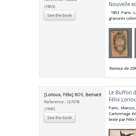
Nouvelle ed
(1853)
‎ 1853 Paris: 
See the book
gravures colori
‎ Remise de 20
‎Le Buffon 
‎[Lorioux, Félix] ROY, Bernard‎
Félix Loriou
Reference : 127078
‎Paris, Marcu
(1945)
Cartonnage édi
See the book
texte par Félix