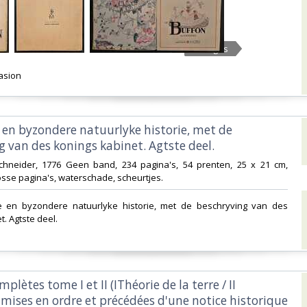
5 Images
asion ‎
 en byzondere natuurlyke historie, met de
 van des konings kabinet. Agtste deel.‎
chneider, 1776 Geen band, 234 pagina's, 54 prenten, 25 x 21 cm,
sse pagina's, waterschade, scheurtjes.‎
 en byzondere natuurlyke historie, met de beschryving van des
. Agtste deel. ‎
plètes tome I et II (IThéorie de la terre / II
 mises en ordre et précédées d'une notice historique