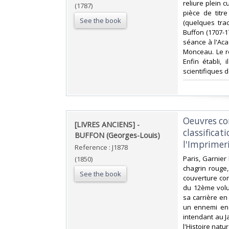
reliure plein 
(1787)
pièce de titr
See the book
(quelques tra
Buffon (1707-1
séance à l'Aca
Monceau. Le ro
Enfin établi, 
scientifiques d
‎Oeuvres c
‎[LIVRES ANCIENS] -
classificat
BUFFON (Georges-Louis)‎
l'Imprimeri
Reference : J1878
‎Paris, Garnier
(1850)
chagrin rouge,
See the book
couverture con
du 12ème volu
sa carrière en
un ennemi en 
intendant au Ja
l'Histoire natu