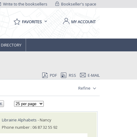
Write to the booksellers
Bookseller's space
FAVORITES
MY ACCOUNT
 DIRECTORY
PDF
RSS
E-MAIL
Refine
K
Librairie Alphabets
- Nancy
Phone number : 06 87 32 55 92