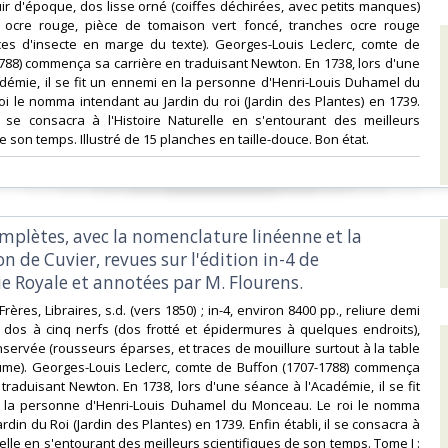
cuir d'époque, dos lisse orné (coiffes déchirées, avec petits manques)
e ocre rouge, pièce de tomaison vert foncé, tranches ocre rouge
ces d'insecte en marge du texte). Georges-Louis Leclerc, comte de
788) commença sa carrière en traduisant Newton. En 1738, lors d'une
démie, il se fit un ennemi en la personne d'Henri-Louis Duhamel du
i le nomma intendant au Jardin du roi (Jardin des Plantes) en 1739.
il se consacra à l'Histoire Naturelle en s'entourant des meilleurs
e son temps. Illustré de 15 planches en taille-douce. Bon état.‎
omplètes, avec la nomenclature linéenne et la
ion de Cuvier, revues sur l'édition in-4 de
e Royale et annotées par M. Flourens. ‎
 Frères, Libraires, s.d. (vers 1850) ; in-4, environ 8400 pp., reliure demi
 dos à cinq nerfs (dos frotté et épidermures à quelques endroits),
servée (rousseurs éparses, et traces de mouillure surtout à la table
me). Georges-Louis Leclerc, comte de Buffon (1707-1788) commença
 traduisant Newton. En 1738, lors d'une séance à l'Académie, il se fit
la personne d'Henri-Louis Duhamel du Monceau. Le roi le nomma
rdin du Roi (Jardin des Plantes) en 1739. Enfin établi, il se consacra à
relle en s'entourant des meilleurs scientifiques de son temps. Tome I :