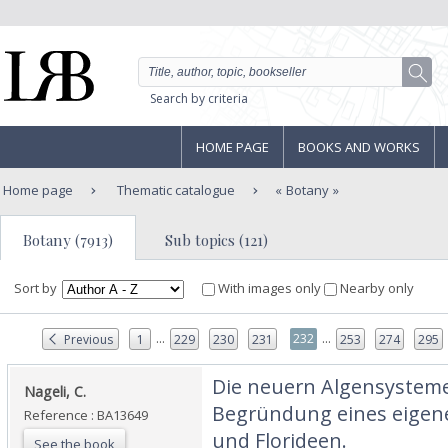
Search by criteria
HOME PAGE
BOOKS AND WORKS
Home page
Thematic catalogue
Botany
Botany (7913)
Sub topics (121)
Sort by
With images only
Nearby only
...
...
232
Previous
1
229
230
231
253
274
295
‎Die neuern Algensystem
‎Nageli, C.‎
Begründung eines eigen
Reference : BA13649
und Florideen.‎
See the book