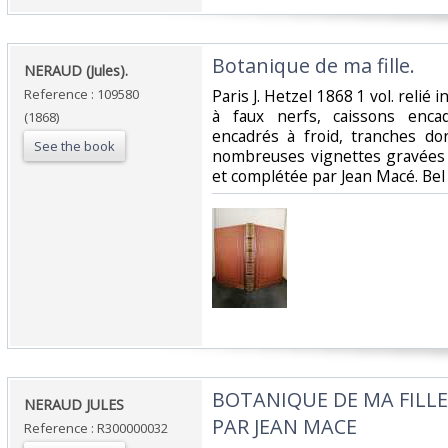
‎Botanique de ma fille.‎
‎NERAUD (Jules).‎
Reference : 109580
‎Paris J. Hetzel 1868 1 vol. relié
à faux nerfs, caissons encad
(1868)
encadrés à froid, tranches dor
See the book
nombreuses vignettes gravées 
et complétée par Jean Macé. Bel e
‎BOTANIQUE DE MA FILL
‎NERAUD JULES‎
PAR JEAN MACE‎
Reference : R300000032