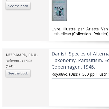
See the book
‎Livre. illustré par Arlette Va
Lethielleux (Collection : Roitelet),
‎Danish Species of Alter
‎NEERGAARD, PAUL.‎
Taxonomy. Parasitism. Ec
Reference : 17392
Copenhagen, 1945.‎
(1945)
See the book
‎Royal8vo. (Diss.).. 560 pp. Illus