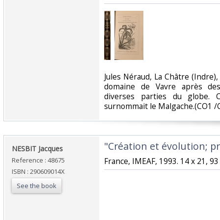
‎Jules Néraud, La Châtre (Indre)
domaine de Vavre après des
diverses parties du globe. 
surnommait le Malgache.(CO1 /C
‎"Création et évolution; p
‎NESBIT Jacques‎
Reference : 48675
‎France, IMEAF, 1993. 14 x 21, 93 
ISBN : 290609014X
See the book