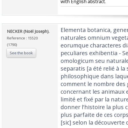
with English abstract.‎
‎Elementa botanica, gene
‎NECKER (Noël Joseph).‎
naturales omnium veget
Reference : 15520
eorumque characteres di
(1790)
peculiares exhibentia -
See the book
omologicum seu naturale
separatis [a été relié à la
philosophique dans laqu
comment le nombre des g
concernant les animaux e
limité et fixé par la natu
donner l'histoire la plus c
plus parfaite de ces corp
[sic] selon la découverte 