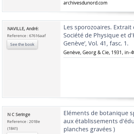
archivesdunord.com‎
‎Les sporozoaires. Extrait
‎NAVILLE, André:‎
Société de Physique et d'
Reference : 67616aaf
Genève’, Vol. 41, fasc. 1.‎
See the book
‎Genève, Georg & Cie, 1931, in-4t
‎Eléments de botanique s
‎N C Seringe‎
aux établissements d'édu
Reference : 201Be
planches gravées )‎
(1841)