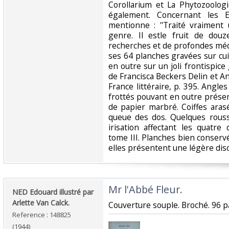
Corollarium et La Phytozoolog
également. Concernant les E
mentionne : ''Traité vraiment
genre. Il estle fruit de dou
recherches et de profondes médita
ses 64 planches gravées sur cu
en outre sur un joli frontispice 
de Francisca Beckers Delin et A
France littéraire, p. 395. Angl
frottés pouvant en outre prése
de papier marbré. Coiffes aras
queue des dos. Quelques rouss
irisation affectant les quatre 
tome III. Planches bien conserv
elles présentent une légère disc
‎Mr l'Abbé Fleur.‎
‎NED Edouard illustré par
Arlette Van Calck.‎
‎Couverture souple. Broché. 96 p
Reference : 148825
(1944)