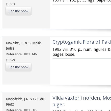
‎1991 viii, 182 p., 93 figs, paper
(1991)
See the book
‎Cryptogamic Flora of Pakis
‎Nakaike, T. & S. Malik
(eds)‎
‎1992 viii, 316 p., num. figures &
pages loose.‎
Reference : BK35146
(1992)
See the book
‎Vilda växter i norden. M
‎Nannfeldt, J.A. & G.E. du
alger.‎
Rietz‎
Reference : BK35085