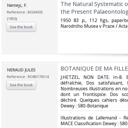
‎The Natural Systematic o
‎Nemejc, F.‎
the Present Palaeontolog
Reference : BG04305
(1950)
‎1950 83 p., 112 figs, paperb
Narodniho Musea v Praze / Acta 
See the book
‎BOTANIQUE DE MA FILLE‎
‎NERAUD JULES‎
Reference : RO80176514
‎J.HETZEL. NON DATE. In-8. B
défraîchie, Dos satisfaisant,
See the book
Nombreuses illustrations en noi
dont un frontispice. Dos sc
déchiré. Quelques cahiers désoli
Dewey : 580-Botanique‎
‎Illustrations de Lallemand -
MACE Classification Dewey : 580