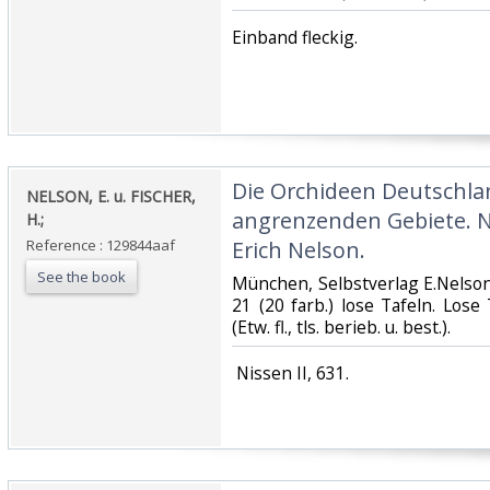
‎Einband fleckig.‎
‎Die Orchideen Deutschl
‎NELSON, E. u. FISCHER,
angrenzenden Gebiete. N
H.;‎
Reference : 129844aaf
Erich Nelson. ‎
See the book
‎München, Selbstverlag E.Nelson,
21 (20 farb.) lose Tafeln. Lose
(Etw. fl., tls. berieb. u. best.). ‎
‎ Nissen II, 631. ‎