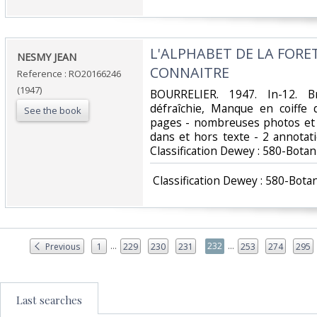
‎L'ALPHABET DE LA FORET 
‎NESMY JEAN‎
CONNAITRE‎
Reference : RO20166246
(1947)
‎BOURRELIER. 1947. In-12. B
défraîchie, Manque en coiffe d
See the book
pages - nombreuses photos et i
dans et hors texte - 2 annotation
Classification Dewey : 580-Botan
‎ Classification Dewey : 580-Botan
...
...
232
Previous
1
229
230
231
253
274
295
Last searches