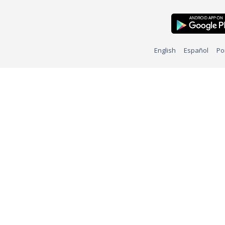
English
Español
Po