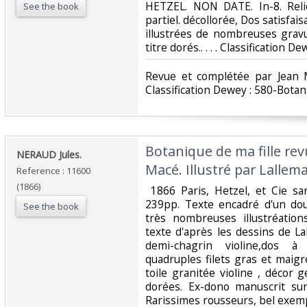
‎HETZEL. NON DATE. In-8. Reli
See the book
partiel. décollorée, Dos satisfais
illustrées de nombreuses gravu
titre dorés.. . . . Classification 
‎Revue et complétée par Jean M
Classification Dewey : 580-Botan
‎Botanique de ma fille rev
‎NERAUD Jules.‎
Macé. Illustré par Lallema
Reference : 11600
(1866)
‎ 1866 Paris, Hetzel, et Cie sa
239pp. Texte encadré d'un doub
See the book
très nombreuses illustréatio
texte d'après les dessins de La
demi-chagrin violine,dos 
quadruples filets gras et maigr
toile granitée violine , décor 
dorées. Ex-dono manuscrit sur
Rarissimes rousseurs, bel exempl