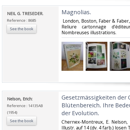
‎Magnolias. ‎
‎NEIL G. TRESEDER. ‎
Reference : 8685
‎ London, Boston, Faber & Faber,
Reliure cartonnage d'éditeu
See the book
Nombreuses illustrations. ‎
‎Gesetzmässigkeiten der
‎Nelson, Erich:‎
Blütenbereich. Ihre Bed
Reference : 14135AB
der Evolution.‎
(1954)
See the book
‎Chernex-Montreux, E. Nelson, 
Illustr. auf 14 (dv. 4 farb.) losen