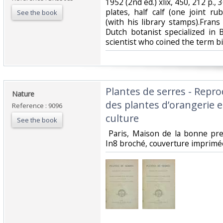
‎1952 (2nd ed.) xlix, 450, 212 p.,
plates, half calf (one joint ru
See the book
(with his library stamps).Fran
Dutch botanist specialized in 
scientist who coined the term bio
‎Plantes de serres - Repro
‎Nature‎
des plantes d’orangerie et
Reference : 9096
culture‎
See the book
‎ Paris, Maison de la bonne pre
In8 broché, couverture imprimée,