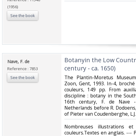
(1956)
See the book
‎Botanyin the Low Countr
‎Nave, F. de‎
century - ca. 1650)‎
Reference : 7853
‎The Plantin-Moretus Museum
See the book
Zoon, Gent, 1993. In-4, broché
couleurs, 149 pp. From auxil
discipline : botany in the Sou
16th century, F. de Nave 
Netherlands before R. Dodoens,
of Pieter van Coudenberghe, L.J. V
‎Nombreuses illustrations 
couleurs.Textes en anglais. --- P