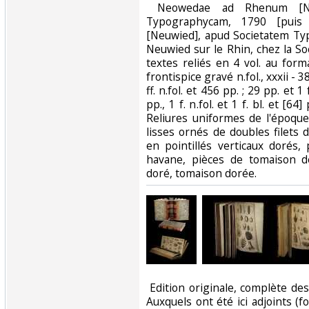
‎ Neowedae ad Rhenum [Ne
Typographycam, 1790 [pui
[Neuwied], apud Societatem Ty
Neuwied sur le Rhin, chez la S
textes reliés en 4 vol. au for
frontispice gravé n.fol., xxxii - 389
ff. n.fol. et 456 pp. ; 29 pp. et 1 f.
pp., 1 f. n.fol. et 1 f. bl. et [6
Reliures uniformes de l'époqu
lisses ornés de doubles filets d
en pointillés verticaux dorés,
havane, pièces de tomaison d
doré, tomaison dorée.‎
‎ Edition originale, complète des
Auxquels ont été ici adjoints 