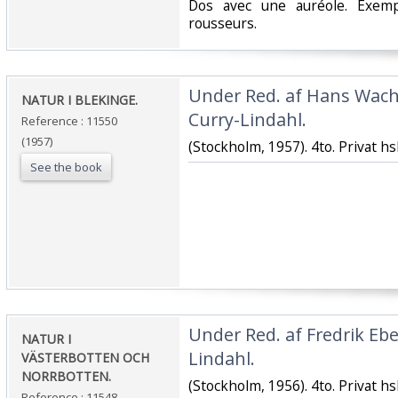
‎Dos avec une auréole. Exem
rousseurs. ‎
‎Under Red. af Hans Wach
‎NATUR I BLEKINGE.‎
Curry-Lindahl.‎
Reference : 11550
(1957)
‎(Stockholm, 1957). 4to. Privat hsh
See the book
‎Under Red. af Fredrik Ebe
‎NATUR I
Lindahl.‎
VÄSTERBOTTEN OCH
NORRBOTTEN.‎
‎(Stockholm, 1956). 4to. Privat hsh
Reference : 11548