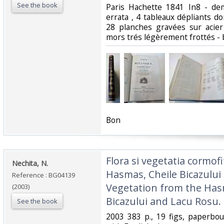
See the book
‎Paris Hachette 1841 In8 - de
errata , 4 tableaux dépliants 
28 planches gravées sur acie
mors trés légèrement frottés - be
‎Bon ‎
‎Flora si vegetatia cormof
‎Nechita, N.‎
Hasmas, Cheile Bicazului 
Reference : BG04139
Vegetation from the Has
(2003)
Bicazului and Lacu Rosu.‎
See the book
‎2003 383 p., 19 figs, paperbo