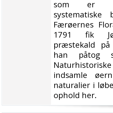
som er d
systematiske b
Færøernes Flor
1791 fik Jø
præstekald på
han påtog s
Naturhistoris
indsamle øerne
naturalier i løbe
ophold her.‎