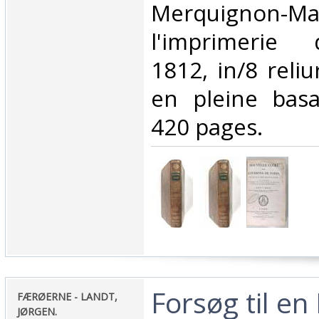
Merquignon
l'imprimerie 
1812, in/8 reli
en pleine basa
420 pages.‎
‎Forsøg til en
‎FÆRØERNE - LANDT,
JØRGEN.‎