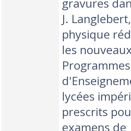
gravures dans
J. Langleber
physique réd
les nouveau
Programmes o
d'Enseignem
lycées impér
prescrits pou
examens de