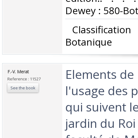
Dewey : 580-Bot
‎ Classificatio
Botanique‎
‎Elements de
‎F.-V. Merat‎
Reference : 11527
l'usage des 
See the book
qui suivent l
jardin du Roi