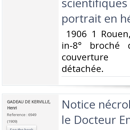
scientifiques
portrait en h
‎ 1906 1 Rouen,
in-8° broché 
couverture
détachée. ‎
‎Notice nécro
‎GADEAU DE KERVILLE,
Henri‎
le Docteur 
Reference : 6949
(1909)
See the book