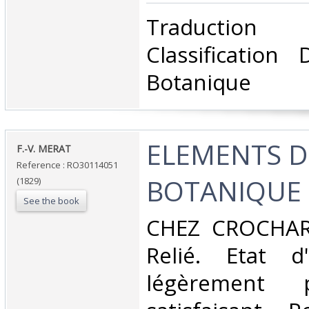
‎Traduction
Classification
Botanique‎
‎ELEMENTS D
‎F.-V. MERAT‎
Reference : RO30114051
BOTANIQUE‎
(1829)
See the book
‎CHEZ CROCHARD
Relié. Etat d
légèrement 