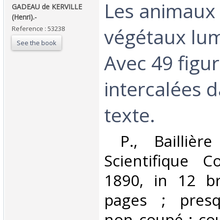
‎Les animaux 
‎GADEAU de KERVILLE
(Henri).-‎
végétaux lu
Reference : 53238
See the book
Avec 49 figu
intercalées d
texte.‎
‎ P., Baillière
Scientifique C
1890, in 12 br
pages ; presq
non coupé ; co