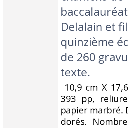
baccalauréat.
Delalain et fi
quinzième éd
de 260 gravu
texte. ‎
‎ 10,9 cm X 17,
393 pp, reliur
papier marbré. D
dorés. Nombre