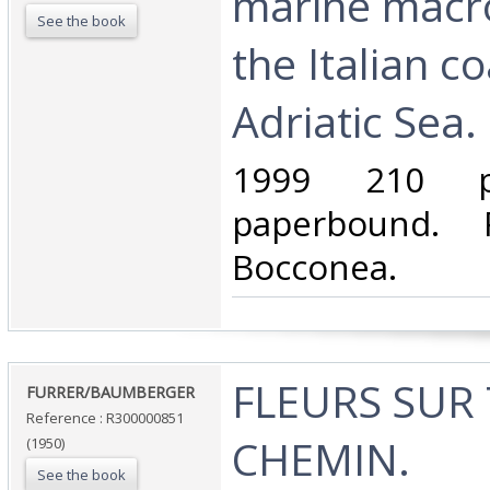
marine macr
See the book
the Italian co
Adriatic Sea.‎
‎1999 210 
paperbound. P
Bocconea.‎
‎FLEURS SUR
‎FURRER/BAUMBERGER‎
Reference : R300000851
CHEMIN.‎
(1950)
See the book