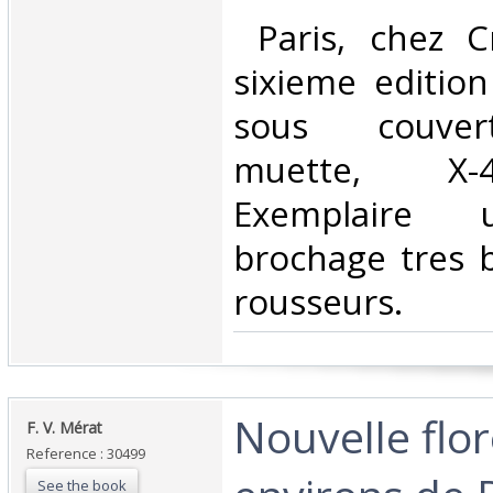
‎ Paris, chez 
sixieme edition
sous couver
muette, X-
Exemplaire 
brochage tres 
rousseurs.‎
‎Nouvelle flo
‎F. V. Mérat‎
Reference : 30499
See the book