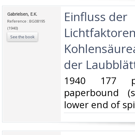
‎Einfluss der
‎Gabrielsen, E.K.‎
Reference : BG08195
Lichtfaktoren
(1940)
See the book
Kohlensäurea
der Laubblätt
‎1940 177 p
paperbound (s
lower end of spi