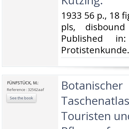
‎1933 56 p., 18 f
pls, disbound
Published in
Protistenkunde.
‎Botanischer
‎FÜNFSTÜCK, M.:‎
Reference : 32562aaf
Taschenatlas
See the book
Touristen un