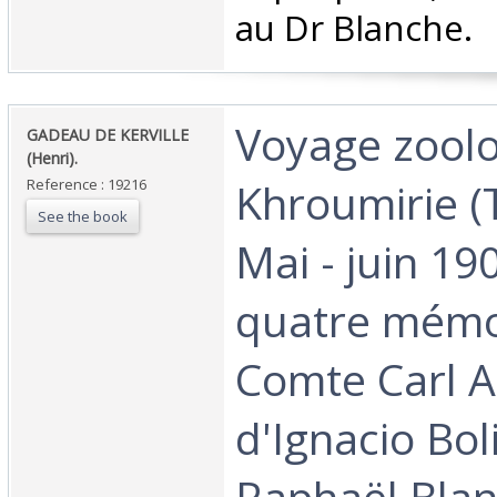
au Dr Blanche. ‎
‎Voyage zool
‎GADEAU DE KERVILLE
(Henri).‎
Khroumirie (T
Reference : 19216
See the book
Mai - juin 19
quatre mémo
Comte Carl A
d'Ignacio Bol
Raphaël Blan