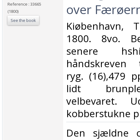
over Færøern
Reference : 33665
(1800)
See the book
‎Kiøbenhavn, T
1800. 8vo. Be
senere hsh
håndskreven t
ryg. (16),479 
lidt brunpl
velbevaret. 
kobberstukne pl
‎Den sjældne o