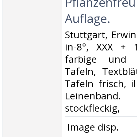
Pflanzenfreu
Auflage.‎
‎Stuttgart, Erwi
in-8°, XXX + 
farbige und 
Tafeln, Textblä
Tafeln frisch, il
Leinenban
stockfleckig, ‎
‎ Image disp.‎