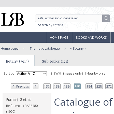
Search by criteria
HOME PAGE
BOOKS AND WORKS
Home page
Thematic catalogue
Botany
Botany (7913)
Sub topics (121)
Sort by
With images only
Nearby only
...
...
140
Previous
1
137
138
139
184
228
272
‎Catalogue of
‎Furnari, G et al.‎
Reference : BA38480
(1999)