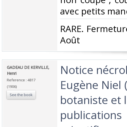
avec petits manq
‎RARE. Fermetur
Août‎
‎Notice nécro
‎GADEAU DE KERVILLE,
Henri‎
Eugène Niel 
Reference : 4817
(1906)
See the book
botaniste et 
publications