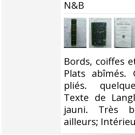
N&B ‎
‎Bords, coiffes e
Plats abîmés.
pliés. quelqu
Texte de Lang
jauni. Très 
ailleurs; Intérieur