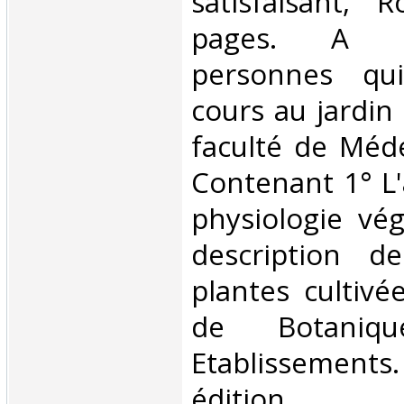
satisfaisant, 
pages. A l
personnes qui
cours au jardin 
faculté de Méde
Contenant 1° L'
physiologie vég
description d
plantes cultivé
de Botani
Etablissemen
édition.. . . .