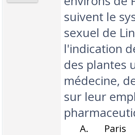
environs de P
suivent le s
sexuel de Li
l'indication 
des plantes 
médecine, de
sur leur emp
pharmaceutiqu
‎ A. Paris