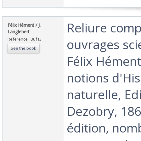
‎Reliure com
‎Félix Hément / J.
Langlebert‎
ouvrages scie
Reference : Buf13
See the book
Félix Hément
notions d'His
naturelle, Ed
Dezobry, 18
édition, nom