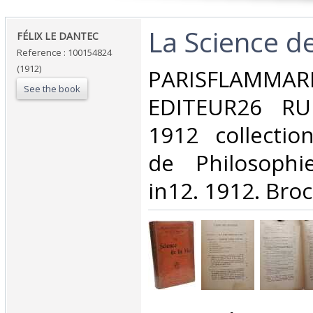
‎La Science de
‎FÉLIX LE DANTEC‎
Reference : 100154824
(1912)
‎PARISFLAMMAR
See the book
EDITEUR26 RU
1912 collectio
de Philosophie
in12. 1912. Broc