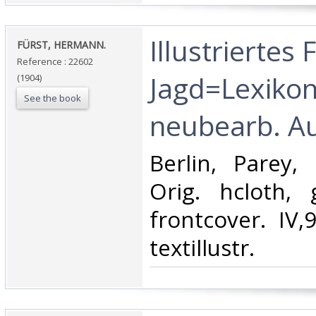
‎Illustriertes
‎FÜRST, HERMANN.‎
Reference : 22602
Jagd=Lexikon
(1904)
See the book
neubearb. Auf
‎Berlin, Parey,
Orig. hcloth, g
frontcover. IV,
textillustr.‎