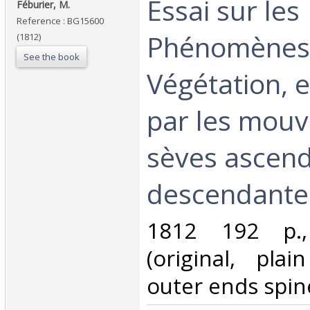
‎Essai sur les
‎Féburier, M.‎
Reference : BG15600
Phénomènes 
(1812)
See the book
Végétation, 
par les mou
sèves ascend
descendante.
‎1812 192 p.
(original, plai
outer ends spine