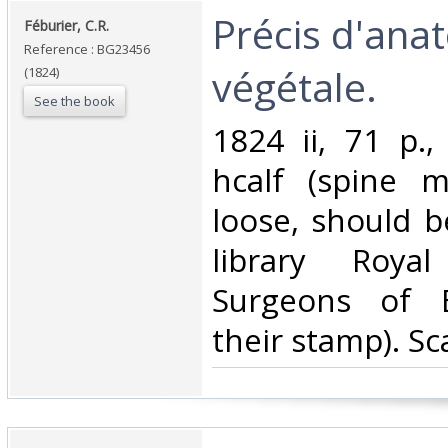
‎Précis d'ana
‎Féburier, C.R.‎
Reference : BG23456
végétale.‎
(1824)
See the book
‎1824 ii, 71 p.
hcalf (spine m
loose, should b
library Roya
Surgeons of E
their stamp). Sca