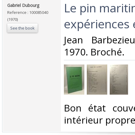
‎Le pin mariti
‎Gabriel Dubourg‎
Reference : 100085040
expériences e
(1970)
See the book
‎Jean Barbezie
1970. Broché.‎
‎Bon état couv
intérieur propre