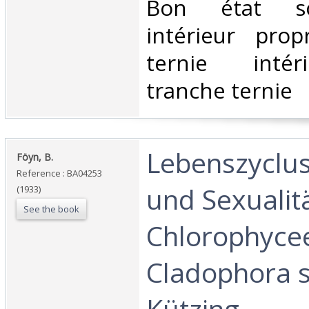
‎Bon état s
intérieur prop
ternie intér
tranche ternie‎
‎Lebenszyclus
‎Föyn, B.‎
Reference : BA04253
und Sexualit
(1933)
See the book
Chlorophyce
Cladophora 
Kützing.‎