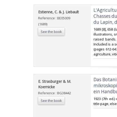
‎L'Agricult
‎Estienne, C. & J. Liebault‎
Chasses du 
Reference : BE05009
du Lapin, d
(1689)
‎1689 [8], 658
See the book
illustrations, s
raised bands.
Included is a 
(pages 612-64
agriculture, vit
‎Das Botan
‎E. Strasburger & M.
mikroskopi
Koernicke‎
ein Handbu
Reference : BG38442
‎1923 (7th ed.)
See the book
title-page, els