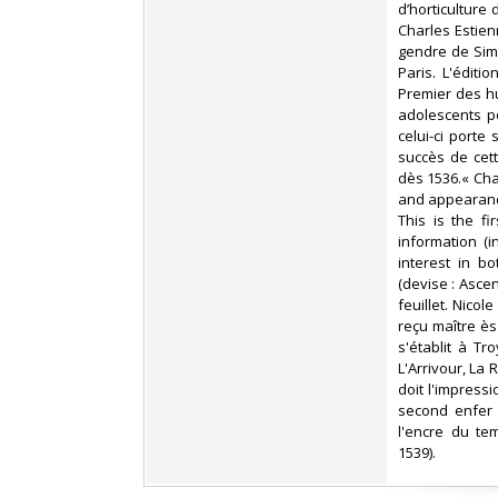
d’horticulture 
Charles Estien
gendre de Sim
Paris. L'éditi
Premier des hu
adolescents po
celui-ci porte
succès de cet
dès 1536.« Cha
and appearance
This is the fi
information (
interest in b
(devise : Asce
feuillet. Nicol
reçu maître ès
s'établit à T
L'Arrivour, La
doit l'impressi
second enfer 
l'encre du tem
1539). ‎