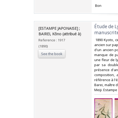
‎ Bon ‎
‎Étude de L
‎[ESTAMPE JAPONAISE] ;
manuscrite
BAIREI, Kôno (attribué à)‎
‎ 1890 Kyoto, 
Reference : 1917
ancien sur pap
(1890)
d'un ancien po
See the book
manque de pap
une fleur de l
par sa doubl
présence d'an
composition,
référence à l'é
Barei, maître d
Meiji. Estampe