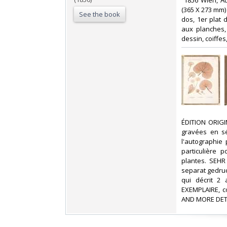
‎ 1856 Wien, A
(365 X 273 mm)
See the book
dos, 1er plat 
aux planches,
dessin, coiffes
‎ÉDITION ORIG
gravées en sép
l'autographie
particulière 
plantes. SEHR
separat gedruc
qui décrit 2
EXEMPLAIRE, c
AND MORE DETA