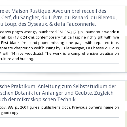
ure et Maison Rustique. Avec un bref recueil des
Cerf, du Sanglier, du Liévre, du Renard, du Blereau,
u Loup, des Oyseaux, & de la Fauconnerie.‎
 (last two pages wrongly numbered 361-362), [20] p., numerous woodcut
mall 4to (18 x 24 cm), contemporary full calf (spine richly gilt) with five
 First blank free end-paper missing, one page with repaired tear.
separate chapter on wolf hunting by J. Clarmorgan, La Chasse du Loup
7 with 14 nice woodcuts). The work is a comprehensive treatise on
iculture and hunting.‎
ische Praktikum. Anleitung zum Selbststudium der
schen Botanik für Anfänger und Geübte. Zugleich
ch der mikroskopischen Technik.‎
 xxiv, 883 p., 260 figures, publisher’s cloth. Previous owner’s name on
e good copy.‎