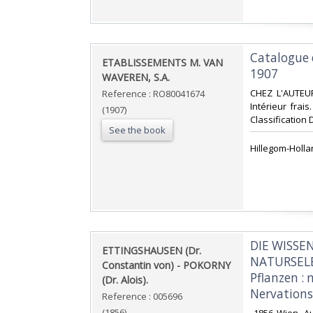
‎Catalogue
‎ETABLISSEMENTS M. VAN
1907‎
WAVEREN, S.A.‎
‎CHEZ L'AUTEUR
Reference : RO80041674
Intérieur frai
(1907)
Classification
See the book
‎Hillegom-Holla
‎DIE WISS
‎ETTINGSHAUSEN (Dr.
NATURSELB
Constantin von) - POKORNY
Pflanzen :
(Dr. Alois).‎
Nervations
Reference : 005696
(1856)