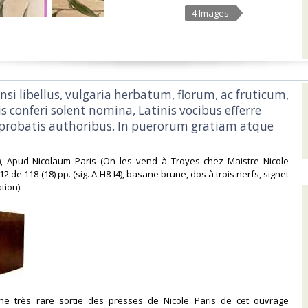
4 Images
ensi libellus, vulgaria herbatum, florum, ac fruticum,
is conferi solent nomina, Latinis vocibus efferre
 probatis authoribus. In puerorum gratiam atque
es), Apud Nicolaum Paris (On les vend à Troyes chez Maistre Nicole
-12 de 118-(18) pp. (sig. A-H8 I4), basane brune, dos à trois nerfs, signet
tion). ‎
enne très rare sortie des presses de Nicole Paris de cet ouvrage