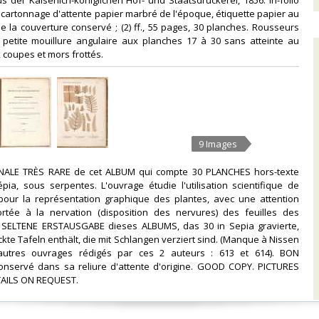
us der Kaiserlich-königlichen Hof- und Staatsdruckerei, 1856. In-folio
 cartonnage d'attente papier marbré de l'époque, étiquette papier au
de la couverture conservé ; (2) ff., 55 pages, 30 planches. Rousseurs
 petite mouillure angulaire aux planches 17 à 30 sans atteinte au
, coupes et mors frottés.‎
9 Images
INALE TRÈS RARE de cet ALBUM qui compte 30 PLANCHES hors-texte
ia, sous serpentes. L'ouvrage étudie l'utilisation scientifique de
 pour la représentation graphique des plantes, avec une attention
portée à la nervation (disposition des nervures) des feuilles des
 SELTENE ERSTAUSGABE dieses ALBUMS, das 30 in Sepia gravierte,
kte Tafeln enthält, die mit Schlangen verziert sind. (Manque à Nissen
 autres ouvrages rédigés par ces 2 auteurs : 613 et 614). BON
onservé dans sa reliure d'attente d'origine. GOOD COPY. PICTURES
ILS ON REQUEST. ‎