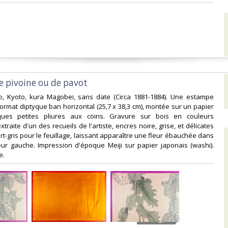
de pivoine ou de pavot‎
yo, Kyoto, kura Magobei, sans date (Circa 1881-1884). Une estampe
ormat diptyque ban horizontal (25,7 x 38,3 cm), montée sur un papier
ques petites pliures aux coins. Gravure sur bois en couleurs
raite d'un des recueils de l'artiste, encres noire, grise, et délicates
t-gris pour le feuillage, laissant apparaître une fleur ébauchée dans
eur gauche. Impression d'époque Meiji sur papier japonais (washi).
.‎
4 Images