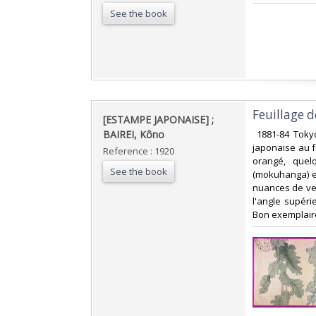
See the book
‎Feuillage 
‎[ESTAMPE JAPONAISE] ;
BAIREI, Kôno‎
‎ 1881-84 Tok
japonaise au f
Reference : 1920
orangé, quel
See the book
(mokuhanga) ext
nuances de ver
l'angle supéri
Bon exemplaire