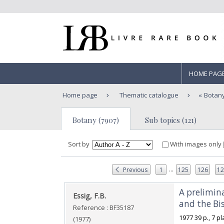
HOME PAG
Home page
Thematic catalogue
Botan
Botany (7907)
Sub topics (121)
Sort by
With images only
...
Previous
1
125
126
1
‎A prelimin
‎Essig, F.B.‎
and the Bi
Reference : BF35187
‎1977 39 p., 7 
(1977)