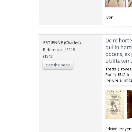
‎ Bon ‎
‎De re hort
‎ESTIENNE (Charles).‎
qui in hort
Reference : 43218
docens, ex
(1542)
utilitatem.‎
See the book
‎Trecis (Troy
Paris), 1542. In
(reliure à l'imita
‎Édition troy