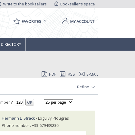
Write to the booksellers
Bookseller's space
FAVORITES
MY ACCOUNT
 DIRECTORY
PDF
RSS
E-MAIL
Refine
umber ?
OK
Hermann L. Strack
- Loguivy Plougras
Phone number : +33-679439230