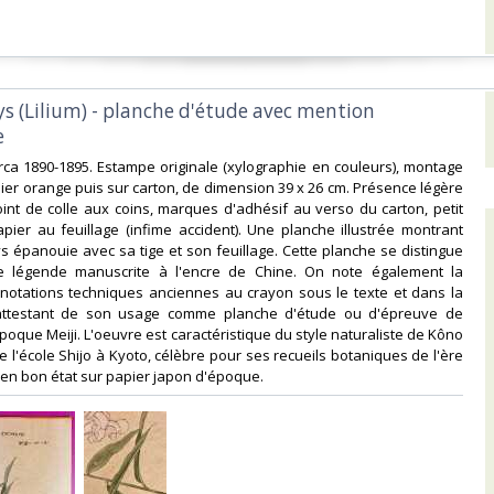
ys (Lilium) - planche d'étude avec mention
‎
circa 1890-1895. Estampe originale (xylographie en couleurs), montage
ier orange puis sur carton, de dimension 39 x 26 cm. Présence légère
int de colle aux coins, marques d'adhésif au verso du carton, petit
ier au feuillage (infime accident). Une planche illustrée montrant
ys épanouie avec sa tige et son feuillage. Cette planche se distingue
e légende manuscrite à l'encre de Chine. On note également la
notations techniques anciennes au crayon sous le texte et dans la
 attestant de son usage comme planche d'étude ou d'épreuve de
poque Meiji. L'oeuvre est caractéristique du style naturaliste de Kôno
e l'école Shijo à Kyoto, célèbre pour ses recueils botaniques de l'ère
 en bon état sur papier japon d'époque.‎