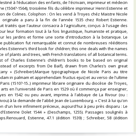
destiné à l’éducation des enfants, de l'écrivain, imprimeur et médecin
ne (1504?-1564), troisième fils du célèbre imprimeur Henri Estienne et
on de Colines. Colophon : On les vend à Troyes chéz Maistre Nicole
on originale a paru à la fin de l'année 1535 chez Robert Estienne.
it traités que l'auteur consacra à l'agriculture, conçus à l'usage des
ur leur formation tout à la fois linguistique, humaniste et pratique,
 sur les jardins et forme une sorte d'introduction à la botanique. Le
te publication fut remarquable et connut de nombreuses rééditions
rles Estienne’s third book for children; this one deals with the names
 of plants and trees, with French translations of all botanical terms.
rst of Charles Estienne’s children’s books to be based on original
instead of excerpts from De Baïf), drawn from Charles’s own great
otany » (Schreiber).Marque typographique de Nicole Paris au titre
ndam in palmam et apprehendam fructus ejus) et au verso de l'ultime
e Paris (1510?-15..) imprimeur libraire originaire du diocèse de Troyes,
 arts en l'université de Paris en 1529 où il commença par enseigner,
royes en 1542 ou peu avant, imprima à l'abbaye de La Rivour (ou :
 Rivou) à la demande de l'abbé Jean de Luxembourg. « C'est à lui qu'on
on d'un livre infiniment précieux, aujourd'hui à peu près disparu : Le
d'Estienne Dolet 1544 » (Deschamps, 1255). Passages soulignés à
ps.Renouard, Estienne, 47.1 (édition 1539) ; Schreiber, 58 (édition