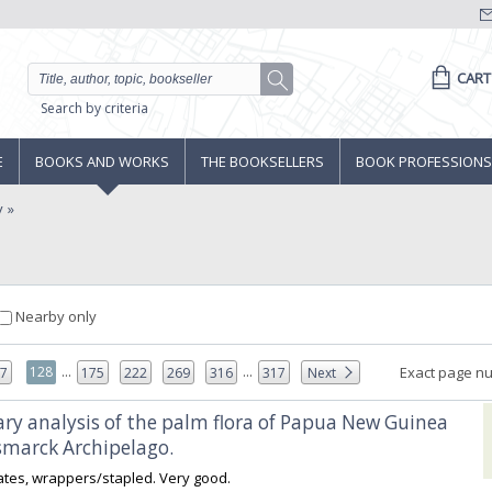
CART
Search by criteria
E
BOOKS AND WORKS
THE BOOKSELLERS
BOOK PROFESSIONS
y
Nearby only
...
...
128
Exact page n
27
175
222
269
316
317
Next
ary analysis of the palm flora of Papua New Guinea
smarck Archipelago.‎
plates, wrappers/stapled. Very good.‎