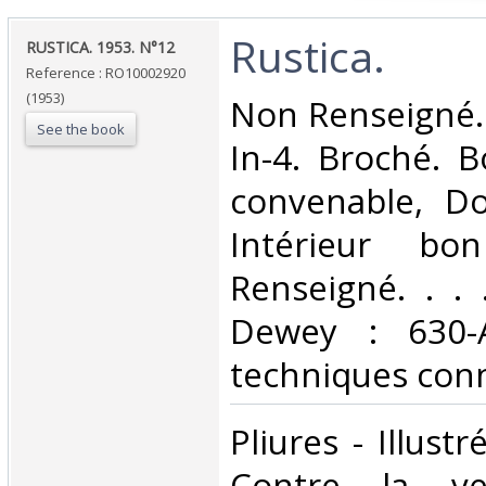
‎Rustica.‎
‎RUSTICA. 1953. N°12‎
Reference : RO10002920
(1953)
‎Non Renseigné.
See the book
In-4. Broché. B
convenable, Dos
Intérieur bo
Renseigné. . . .
Dewey : 630-A
techniques conn
‎Pliures - Illust
Contre la ve