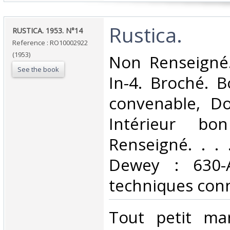
‎Rustica.‎
‎RUSTICA. 1953. N°14‎
Reference : RO10002922
(1953)
‎Non Renseigné.
See the book
In-4. Broché. B
convenable, Dos
Intérieur bo
Renseigné. . . .
Dewey : 630-A
techniques conn
‎Tout petit m