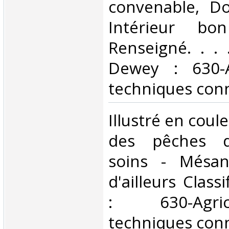
convenable, Dos
Intérieur bo
Renseigné. . . .
Dewey : 630-A
techniques conn
‎Illustré en coul
des pêches 
soins - Mésang
d'ailleurs Class
: 630-Agri
techniques conn