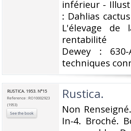
inférieur - Illu
: Dahlias cactus
L'élevage de 
rentabilité C
Dewey : 630-A
techniques conn
‎Rustica.‎
‎RUSTICA. 1953. N°15‎
Reference : RO10002923
(1953)
‎Non Renseigné.
See the book
In-4. Broché. B