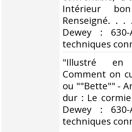
Intérieur bo
Renseigné. . . .
Dewey : 630-A
techniques conn
‎"Illustré e
Comment on cul
ou ""Bette"" - A
dur : Le cormier
Dewey : 630-A
techniques conn