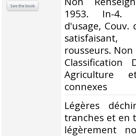
‎Non Renseign
See the book
1953. In-4. 
d'usage, Couv. 
satisfaisan
rousseurs. Non R
Classification
Agriculture e
connexes‎
‎Légères déchi
tranches et en 
légèrement noi