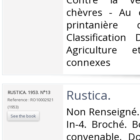
chèvres - Au 
printanière 
Classification
Agriculture e
connexes‎
‎Rustica.‎
‎RUSTICA. 1953. N°13‎
Reference : RO10002921
(1953)
‎Non Renseigné.
See the book
In-4. Broché. B
convenable, Dos