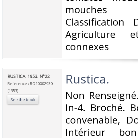
mouches 
Classification
Agriculture e
connexes‎
‎Rustica.‎
‎RUSTICA. 1953. N°22‎
Reference : RO10002930
(1953)
‎Non Renseigné
See the book
In-4. Broché. B
convenable, Dos
Intérieur bo