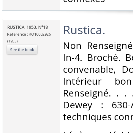
‎Rustica.‎
‎RUSTICA. 1953. N°18‎
Reference : RO10002926
(1953)
‎Non Renseigné
See the book
In-4. Broché. B
convenable, Dos
Intérieur bo
Renseigné. . . .
Dewey : 630-A
techniques conn