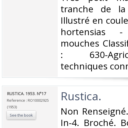
tranche de la
Illustré en coul
hortensias 
mouches Classi
: 630-Agri
techniques conn
‎Rustica.‎
‎RUSTICA. 1953. N°17‎
Reference : RO10002925
(1953)
‎Non Renseigné.
See the book
In-4. Broché. B