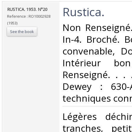
‎Rustica.‎
‎RUSTICA. 1953. N°20‎
Reference : RO10002928
(1953)
‎Non Renseigné
See the book
In-4. Broché. B
convenable, Dos
Intérieur bo
Renseigné. . . .
Dewey : 630-A
techniques conn
‎Légères déchi
tranches, pet