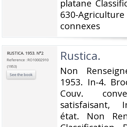
platane Classif
630-Agriculture
connexes‎
‎Rustica.‎
‎RUSTICA. 1953. N°2‎
Reference : RO10002910
(1953)
‎Non Renseign
See the book
1953. In-4. Bro
Couv. conve
satisfaisant, 
état. Non Ren