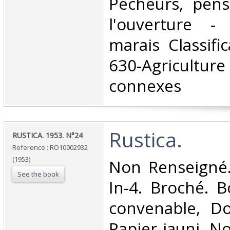
Pêcheurs, pens
l'ouverture -
marais Classifi
630-Agriculture
connexes‎
‎Rustica.‎
‎RUSTICA. 1953. N°24‎
Reference : RO10002932
(1953)
‎Non Renseigné.
See the book
In-4. Broché. B
convenable, Dos
Papier jauni. N