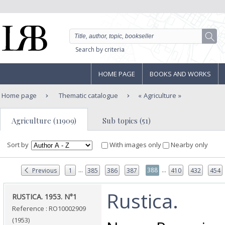
Search by criteria
HOME PAGE
BOOKS AND WORKS
Home page
Thematic catalogue
Agriculture
Agriculture (11909)
Sub topics (51)
Sort by
With images only
Nearby only
...
...
388
Previous
1
385
386
387
410
432
454
‎Rustica.‎
‎RUSTICA. 1953. N°1‎
Reference : RO10002909
(1953)