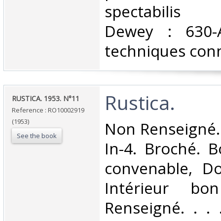
spectabilis C
Dewey : 630-A
techniques conn
‎Rustica.‎
‎RUSTICA. 1953. N°11‎
Reference : RO10002919
(1953)
‎Non Renseigné.
See the book
In-4. Broché. B
convenable, Dos
Intérieur bo
Renseigné. . . .