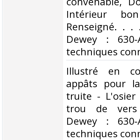
convenable, Dos
Intérieur bo
Renseigné. . . .
Dewey : 630-A
techniques conn
‎Illustré en c
appâts pour l
truite - L'osier 
trou de vers C
Dewey : 630-A
techniques conn