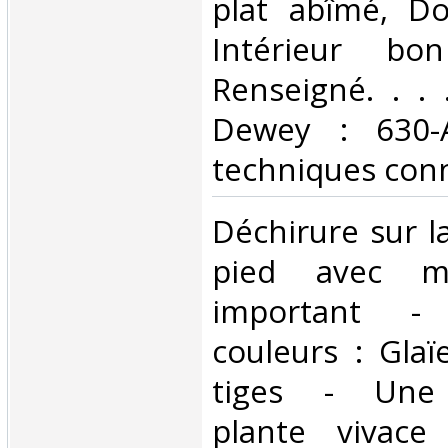
plat abîmé, Dos
Intérieur bo
Renseigné. . . .
Dewey : 630-A
techniques conn
‎Déchirure sur 
pied avec m
important - 
couleurs : Glaï
tiges - Une 
plante vivac