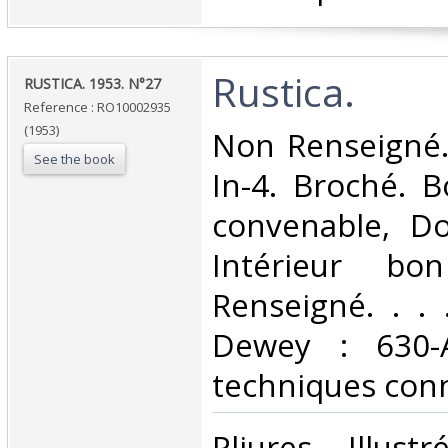
‎Rustica.‎
‎RUSTICA. 1953. N°27‎
Reference : RO10002935
(1953)
‎Non Renseigné. 
See the book
In-4. Broché. B
convenable, Dos
Intérieur bo
Renseigné. . . .
Dewey : 630-A
techniques conn
‎Pliures - Illust