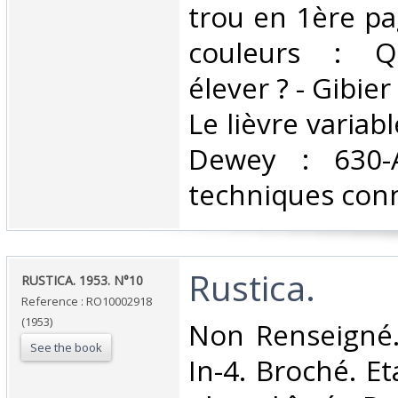
trou en 1ère pag
couleurs : Q
élever ? - Gibie
Le lièvre variabl
Dewey : 630-A
techniques conn
‎Rustica.‎
‎RUSTICA. 1953. N°10‎
Reference : RO10002918
(1953)
‎Non Renseigné
See the book
In-4. Broché. Et