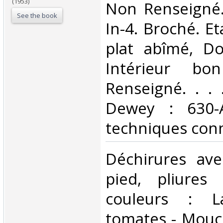
(1953)
‎Non Renseigné
See the book
In-4. Broché. Et
plat abîmé, Dos
Intérieur bo
Renseigné. . . .
Dewey : 630-A
techniques conn
‎Déchirures a
pied, pliures 
couleurs : L
tomates - Mouc