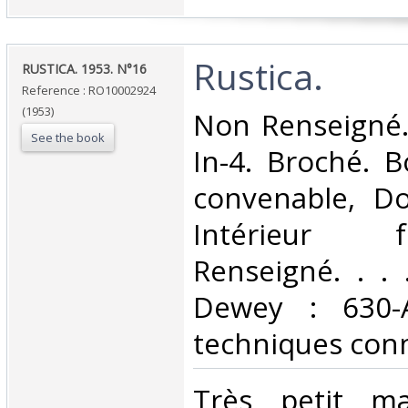
‎Rustica.‎
‎RUSTICA. 1953. N°16‎
Reference : RO10002924
(1953)
‎Non Renseigné.
See the book
In-4. Broché. B
convenable, Dos
Intérieur 
Renseigné. . . .
Dewey : 630-A
techniques conn
‎Très petit m