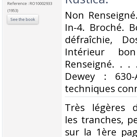
Reference : RO10002933
(1953)
‎Non Renseigné.
See the book
In-4. Broché. B
défraîchie, Dos
Intérieur bo
Renseigné. . . .
Dewey : 630-A
techniques conn
‎Très légères 
les tranches, p
sur la 1ère pag