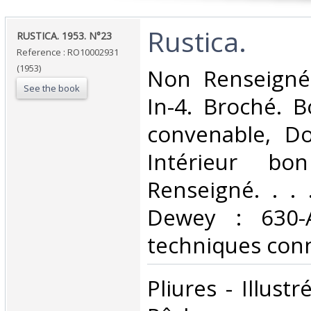
‎Rustica.‎
‎RUSTICA. 1953. N°23‎
Reference : RO10002931
(1953)
‎Non Renseigné
See the book
In-4. Broché. B
convenable, Dos
Intérieur bo
Renseigné. . . .
Dewey : 630-A
techniques conn
‎Pliures - Illust