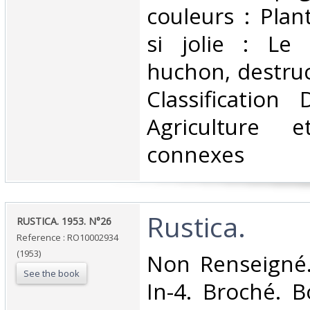
couleurs : Plan
si jolie : Le 
huchon, destru
Classification
Agriculture e
connexes‎
‎Rustica.‎
‎RUSTICA. 1953. N°26‎
Reference : RO10002934
(1953)
‎Non Renseigné.
See the book
In-4. Broché. B