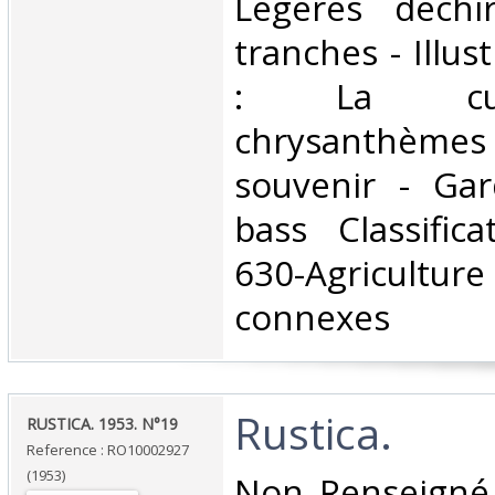
‎Légères déchi
tranches - Illus
: La cul
chrysanthème
souvenir - Gar
bass Classific
630-Agriculture
connexes‎
‎Rustica.‎
‎RUSTICA. 1953. N°19‎
Reference : RO10002927
(1953)
‎Non Renseigné