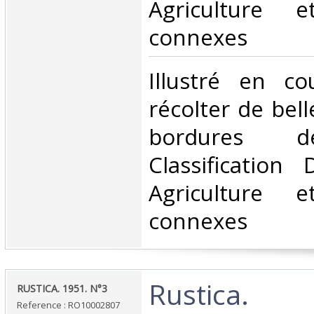
Agriculture e
connexes‎
‎Illustré en c
récolter de bell
bordures de
Classification
Agriculture e
connexes‎
‎Rustica.‎
‎RUSTICA. 1951. N°3‎
Reference : RO10002807