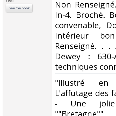
(1951)
‎Non Renseigné
See the book
In-4. Broché. B
convenable, Dos
Intérieur bo
Renseigné. . . .
Dewey : 630-A
techniques conn
‎"Illustré e
L'affutage des f
- Une joli
""Bretagne"" C