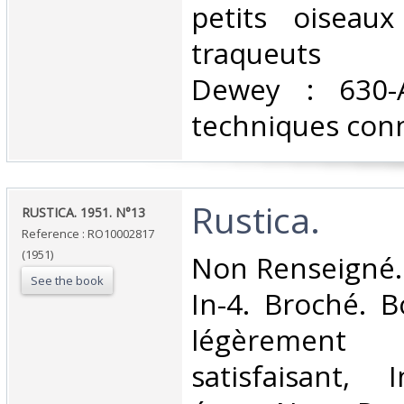
petits oiseaux
traqueuts Cl
Dewey : 630-A
techniques conn
‎Rustica.‎
‎RUSTICA. 1951. N°13‎
Reference : RO10002817
(1951)
‎Non Renseigné. 
See the book
In-4. Broché. B
légèrement 
satisfaisant, 