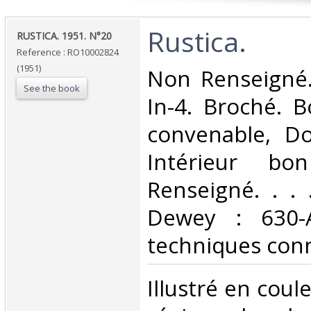
‎Rustica.‎
‎RUSTICA. 1951. N°20‎
Reference : RO10002824
(1951)
‎Non Renseigné
See the book
In-4. Broché. B
convenable, Dos
Intérieur bo
Renseigné. . . .
Dewey : 630-A
techniques conn
‎Illustré en coul