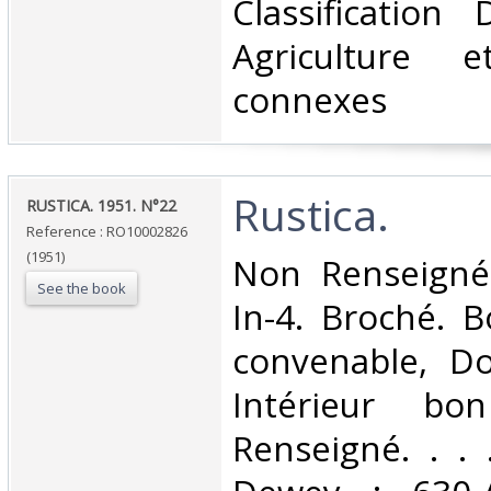
Classification
Agriculture e
connexes‎
‎Rustica.‎
‎RUSTICA. 1951. N°22‎
Reference : RO10002826
(1951)
‎Non Renseigné
See the book
In-4. Broché. B
convenable, Dos
Intérieur bo
Renseigné. . . .