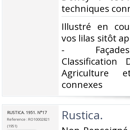
techniques conn
‎Illustré en cou
vos lilas sitôt a
- Façades
Classification
Agriculture e
connexes‎
‎Rustica.‎
‎RUSTICA. 1951. N°17‎
Reference : RO10002821
(1951)