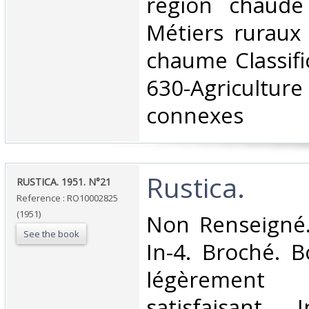
région chaude
Métiers ruraux
chaume Classifi
630-Agriculture
connexes‎
‎Rustica.‎
‎RUSTICA. 1951. N°21‎
Reference : RO10002825
(1951)
‎Non Renseigné
See the book
In-4. Broché. B
légèrement 
satisfaisant, 