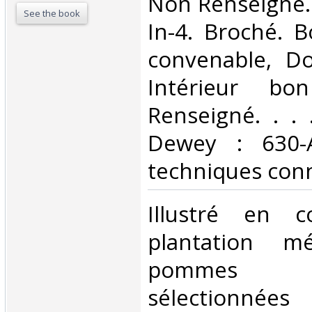
‎Non Renseigné.
See the book
In-4. Broché. B
convenable, Dos
Intérieur bo
Renseigné. . . .
Dewey : 630-A
techniques conn
‎Illustré en 
plantation m
pommes 
sélectionnées