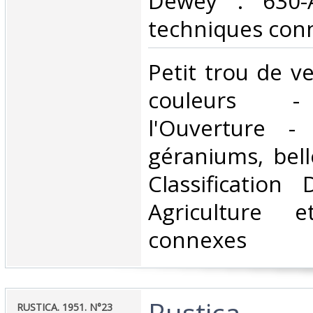
Dewey : 630-A
techniques conn
‎Petit trou de ve
couleurs -
l'Ouverture -
géraniums, bell
Classification
Agriculture e
connexes‎
‎Rustica.‎
‎RUSTICA. 1951. N°23‎