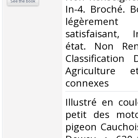
See the book
In-4. Broché. B
légèrement 
satisfaisant, 
état. Non Ren
Classification
Agriculture e
connexes‎
‎Illustré en cou
petit des moto
pigeon Cauchois