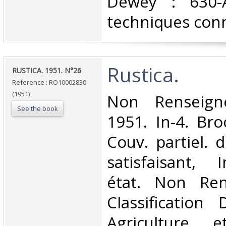
Dewey : 630-A
techniques conn
‎Rustica.‎
‎RUSTICA. 1951. N°26‎
Reference : RO10002830
(1951)
‎Non Renseigné
See the book
1951. In-4. Bro
Couv. partiel. 
satisfaisant, 
état. Non Ren
Classification
Agriculture e