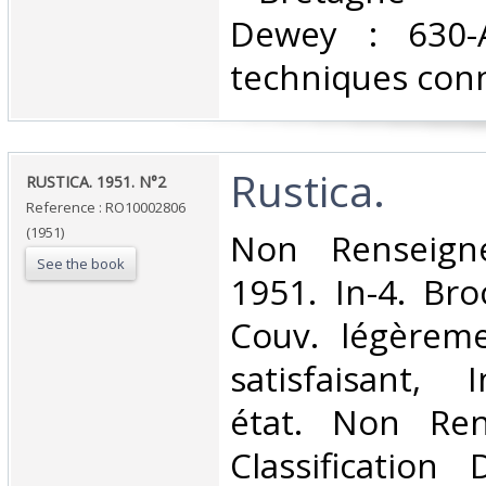
Dewey : 630-A
techniques conn
‎Rustica.‎
‎RUSTICA. 1951. N°2‎
Reference : RO10002806
(1951)
‎Non Renseign
See the book
1951. In-4. Bro
Couv. légèreme
satisfaisant, 
état. Non Ren
Classification