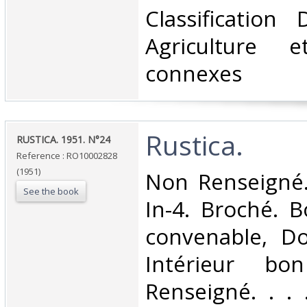
Classification
Agriculture e
connexes‎
‎Rustica.‎
‎RUSTICA. 1951. N°24‎
Reference : RO10002828
(1951)
‎Non Renseigné.
See the book
In-4. Broché. B
convenable, Dos
Intérieur bo
Renseigné. . . .