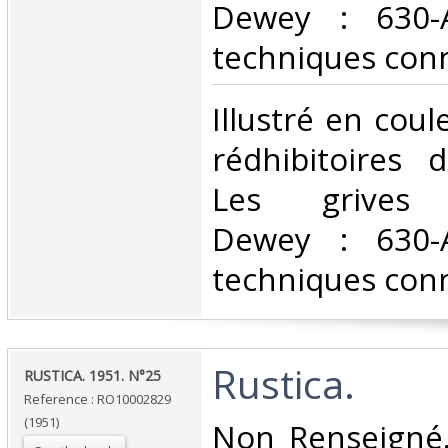
Dewey : 630-A
techniques conn
‎Illustré en coul
rédhibitoires 
Les grives Cl
Dewey : 630-A
techniques conn
‎Rustica.‎
‎RUSTICA. 1951. N°25‎
Reference : RO10002829
(1951)
‎Non Renseigné.