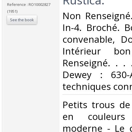
Reference : RO10002827
(1951)
‎Non Renseigné.
See the book
In-4. Broché. B
convenable, Dos
Intérieur bo
Renseigné. . . .
Dewey : 630-A
techniques conn
‎Petits trous de
en couleurs
moderne - Le c