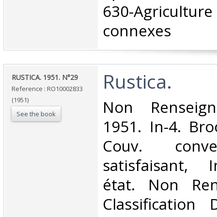
630-Agriculture
connexes‎
‎Rustica.‎
‎RUSTICA. 1951. N°29‎
Reference : RO10002833
(1951)
‎Non Renseign
See the book
1951. In-4. Bro
Couv. conve
satisfaisant, 
état. Non Ren
Classification