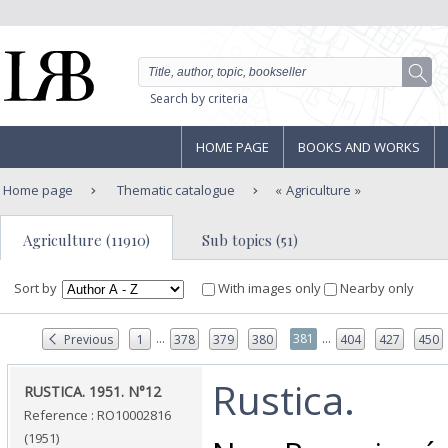
Search by criteria
HOME PAGE
BOOKS AND WORKS
Home page
Thematic catalogue
Agriculture
Agriculture (11910)
Sub topics (51)
Sort by
With images only
Nearby only
...
...
381
Previous
1
378
379
380
404
427
450
‎Rustica.‎
‎RUSTICA. 1951. N°12‎
Reference : RO10002816
(1951)