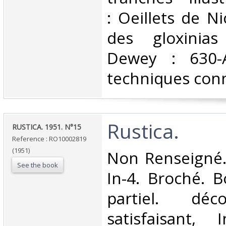
: Oeillets de Ni
des gloxinias 
Dewey : 630-A
techniques conn
‎Rustica.‎
‎RUSTICA. 1951. N°15‎
Reference : RO10002819
(1951)
‎Non Renseigné.
See the book
In-4. Broché. B
partiel. déc
satisfaisant, 