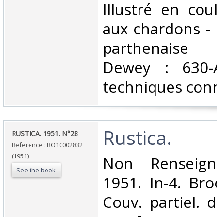
‎Illustré en co
aux chardons - 
parthenaise C
Dewey : 630-A
techniques conn
‎Rustica.‎
‎RUSTICA. 1951. N°28‎
Reference : RO10002832
(1951)
‎Non Renseign
See the book
1951. In-4. Bro
Couv. partiel. 