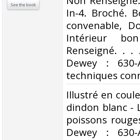
‎Non Renseigné.
See the book
In-4. Broché. B
convenable, Dos
Intérieur bo
Renseigné. . . .
Dewey : 630-A
techniques conn
‎Illustré en coule
dindon blanc - 
poissons rouges
Dewey : 630-A