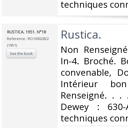
techniques conn
‎Rustica.‎
‎RUSTICA. 1951. N°18‎
Reference : RO10002822
(1951)
‎Non Renseigné
See the book
In-4. Broché. B
convenable, Dos
Intérieur bo
Renseigné. . . .
Dewey : 630-A
techniques conn