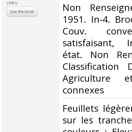
(1951)
‎Non Renseign
See the book
1951. In-4. Bro
Couv. conve
satisfaisant, 
état. Non Ren
Classification
Agriculture e
connexes‎
‎Feuillets légè
sur les tranche
couleurs : Elev