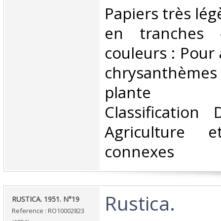
‎Papiers très lé
en tranches -
couleurs : Pour
chrysanthèmes
plante d
Classification
Agriculture e
connexes‎
‎Rustica.‎
‎RUSTICA. 1951. N°19‎
Reference : RO10002823