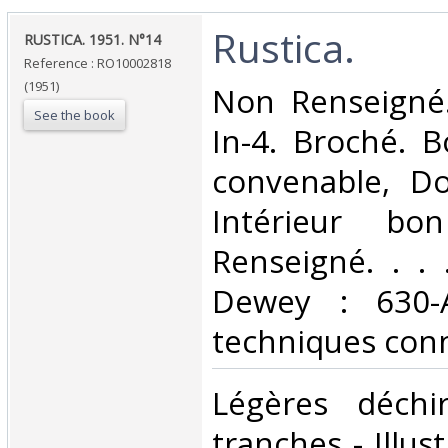
‎Rustica.‎
‎RUSTICA. 1951. N°14‎
Reference : RO10002818
(1951)
‎Non Renseigné.
See the book
In-4. Broché. B
convenable, Dos
Intérieur bo
Renseigné. . . .
Dewey : 630-A
techniques conn
‎Légères déchi
tranches - Illus