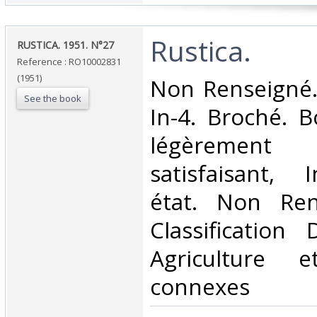
‎Rustica.‎
‎RUSTICA. 1951. N°27‎
Reference : RO10002831
(1951)
‎Non Renseigné. 
See the book
In-4. Broché. B
légèrement 
satisfaisant, 
état. Non Ren
Classification
Agriculture e
connexes‎