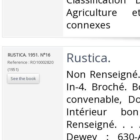
Agriculture e
connexes‎
‎Rustica.‎
‎RUSTICA. 1951. N°16‎
Reference : RO10002820
(1951)
‎Non Renseigné.
See the book
In-4. Broché. B
convenable, Dos
Intérieur bo
Renseigné. . . .
Dewey : 630-A