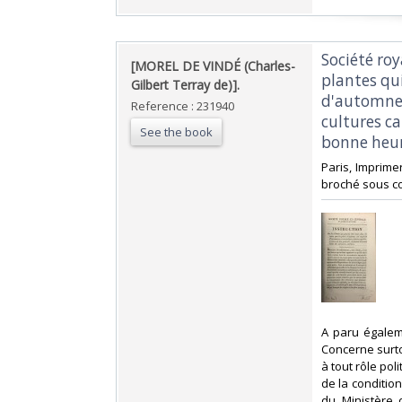
‎Société ro
‎[MOREL DE VINDÉ (Charles-
plantes qui
Gilbert Terray de)].‎
d'automne 
Reference : 231940
cultures ca
See the book
bonne heur
‎Paris, Imprime
broché sous co
‎A paru égalem
Concerne surtou
à tout rôle pol
de la condition
du Ministère 