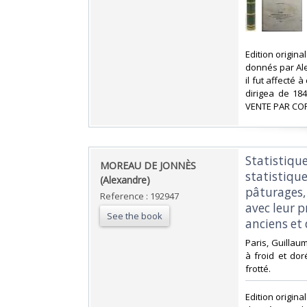
‎Edition origin
donnés par Al
il fut affecté 
dirigea de 18
VENTE PAR CO
‎Statistiqu
‎MOREAU DE JONNÈS
statistique
(Alexandre)‎
pâturages,
Reference : 192947
avec leur 
See the book
anciens et 
‎Paris, Guillau
à froid et dor
frotté.‎
‎Edition origin