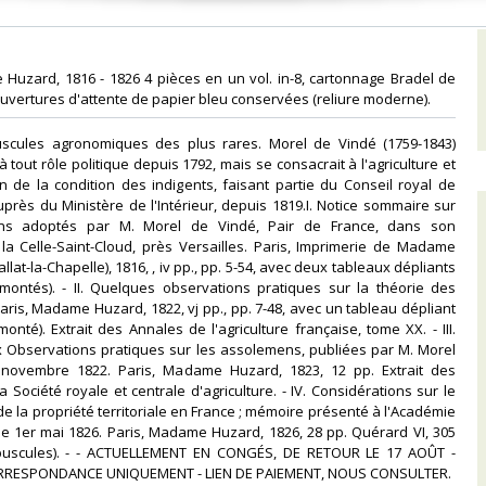
 Huzard, 1816 - 1826 4 pièces en un vol. in-8, cartonnage Bradel de
ouvertures d'attente de papier bleu conservées (reliure moderne). ‎
uscules agronomiques des plus rares. Morel de Vindé (1759-1843)
 tout rôle politique depuis 1792, mais se consacrait à l'agriculture et
on de la condition des indigents, faisant partie du Conseil royal de
auprès du Ministère de l'Intérieur, depuis 1819.I. Notice sommaire sur
ns adoptés par M. Morel de Vindé, Pair de France, dans son
 la Celle-Saint-Cloud, près Versailles. Paris, Imprimerie de Madame
lat-la-Chapelle), 1816, , iv pp., pp. 5-54, avec deux tableaux dépliants
emontés). - II. Quelques observations pratiques sur la théorie des
ris, Madame Huzard, 1822, vj pp., pp. 7-48, avec un tableau dépliant
onté). Extrait des Annales de l'agriculture française, tome XX. - III.
 Observations pratiques sur les assolemens, publiées par M. Morel
novembre 1822. Paris, Madame Huzard, 1823, 12 pp. Extrait des
 Société royale et centrale d'agriculture. - IV. Considérations sur le
e la propriété territoriale en France ; mémoire présenté à l'Académie
le 1er mai 1826. Paris, Madame Huzard, 1826, 28 pp. Quérard VI, 305
puscules). - - ACTUELLEMENT EN CONGÉS, DE RETOUR LE 17 AOÛT -
RRESPONDANCE UNIQUEMENT - LIEN DE PAIEMENT, NOUS CONSULTER.‎