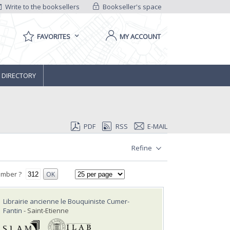
Write to the booksellers
Bookseller's space
FAVORITES
MY ACCOUNT
 DIRECTORY
PDF
RSS
E-MAIL
Refine
umber ?
OK
Librairie ancienne le Bouquiniste Cumer-
Fantin
- Saint-Etienne