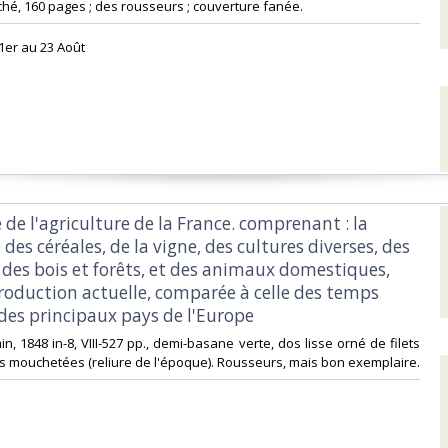
ché, 160 pages ; des rousseurs ; couverture fanée. ‎
1er au 23 Août‎
e de l'agriculture de la France. comprenant : la
 des céréales, de la vigne, des cultures diverses, des
 des bois et forêts, et des animaux domestiques,
production actuelle, comparée à celle des temps
des principaux pays de l'Europe‎
min, 1848 in-8, VIII-527 pp., demi-basane verte, dos lisse orné de filets
s mouchetées (reliure de l'époque). Rousseurs, mais bon exemplaire.‎