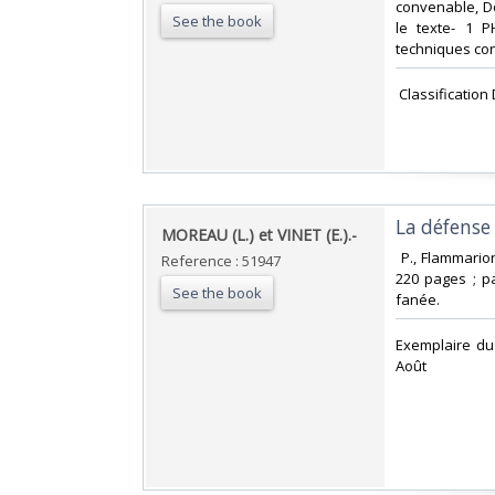
convenable, Dos
See the book
le texte- 1 P
techniques co
‎ Classificatio
‎La défense
‎MOREAU (L.) et VINET (E.).-‎
‎ P., Flammari
Reference : 51947
220 pages ; pa
See the book
fanée. ‎
‎Exemplaire d
Août‎