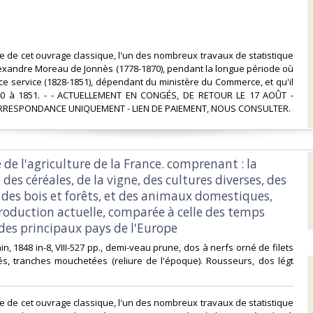
ale de cet ouvrage classique, l'un des nombreux travaux de statistique
exandre Moreau de Jonnès (1778-1870), pendant la longue période où
à ce service (1828-1851), dépendant du ministère du Commerce, et qu'il
40 à 1851. - - ACTUELLEMENT EN CONGÉS, DE RETOUR LE 17 AOÛT -
RRESPONDANCE UNIQUEMENT - LIEN DE PAIEMENT, NOUS CONSULTER.‎
e de l'agriculture de la France. comprenant : la
 des céréales, de la vigne, des cultures diverses, des
 des bois et forêts, et des animaux domestiques,
production actuelle, comparée à celle des temps
des principaux pays de l'Europe‎
min, 1848 in-8, VIII-527 pp., demi-veau prune, dos à nerfs orné de filets
és, tranches mouchetées (reliure de l'époque). Rousseurs, dos légt
ale de cet ouvrage classique, l'un des nombreux travaux de statistique