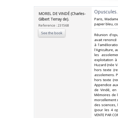
‎Opuscules.‎
‎MOREL DE VINDÉ (Charles-
Gilbert Terray de).‎
‎Paris, Madame
papier bleu, c
Reference : 231568
See the book
‎Réunion d'op
avait renoncé à
à l'améliorati
l'Agriculture, 
les assoleme
exploitation à
Huzard (née Val
hors texte (r
assolemens. Pa
hors texte (rem
Appendice aux
de Vindé, en 
Mémoires de la
morcellement d
des sciences, 
(pour les 4 o
VENTE PAR CO