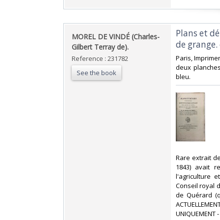
‎Plans et d
‎MOREL DE VINDÉ (Charles-
de grange. 
Gilbert Terray de).‎
‎Paris, Imprime
Reference : 231782
deux planches
See the book
bleu. ‎
‎Rare extrait d
1843) avait r
l'agriculture 
Conseil royal d
de Quérard (q
ACTUELLEMENT
UNIQUEMENT - 