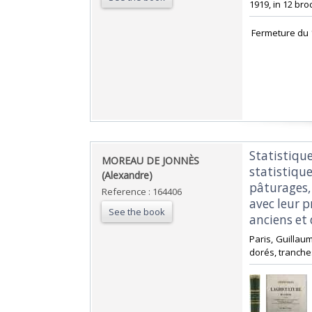
1919, in 12 bro
‎ Fermeture du 
‎Statistiqu
‎MOREAU DE JONNÈS
statistique
(Alexandre)‎
pâturages,
Reference : 164406
avec leur 
See the book
anciens et 
‎Paris, Guillau
dorés, tranche