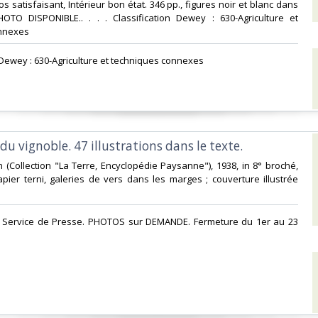
 satisfaisant, Intérieur bon état. 346 pp., figures noir et blanc dans
HOTO DISPONIBLE.. . . . Classification Dewey : 630-Agriculture et
nnexes‎
n Dewey : 630-Agriculture et techniques connexes‎
 du vignoble. 47 illustrations dans le texte.‎
on (Collection "La Terre, Encyclopédie Paysanne"), 1938, in 8° broché,
pier terni, galeries de vers dans les marges ; couverture illustrée
u Service de Presse. PHOTOS sur DEMANDE. Fermeture du 1er au 23