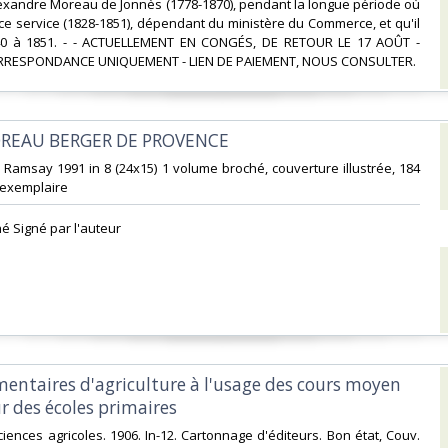
exandre Moreau de Jonnès (1778-1870), pendant la longue période où
à ce service (1828-1851), dépendant du ministère du Commerce, et qu'il
40 à 1851. - - ACTUELLEMENT EN CONGÉS, DE RETOUR LE 17 AOÛT -
RRESPONDANCE UNIQUEMENT - LIEN DE PAIEMENT, NOUS CONSULTER.‎
OREAU BERGER DE PROVENCE ‎
s Ramsay 1991 in 8 (24x15) 1 volume broché, couverture illustrée, 184
exemplaire ‎
é Signé par l'auteur ‎
émentaires d'agriculture à l'usage des cours moyen
r des écoles primaires‎
sciences agricoles. 1906. In-12. Cartonnage d'éditeurs. Bon état, Couv.