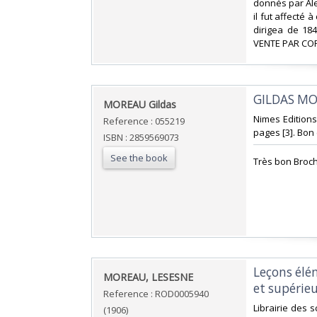
donnés par Al
il fut affecté 
dirigea de 18
VENTE PAR CO
‎GILDAS M
‎MOREAU Gildas ‎
‎Nimes Edition
Reference : 055219
pages [3]. Bon 
ISBN : 2859569073
See the book
‎Très bon Broch
‎Leçons él
‎MOREAU, LESESNE‎
et supérieu
Reference : ROD0005940
‎Librairie des 
(1906)