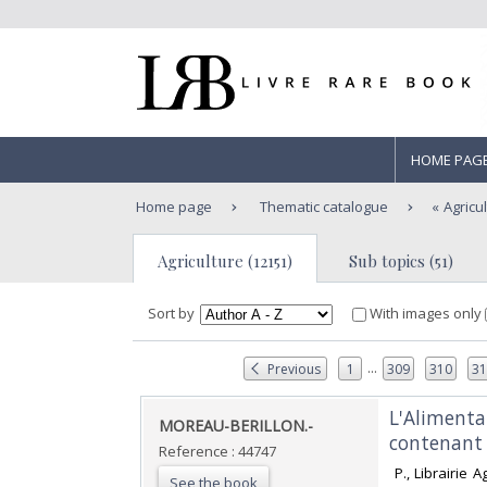
HOME PAG
Home page
Thematic catalogue
Agricu
Agriculture (12151)
Sub topics (51)
Sort by
With images only
...
Previous
1
309
310
3
‎L'Aliment
‎MOREAU-BERILLON.-‎
contenant 1
Reference : 44747
‎ P., Librairie
See the book