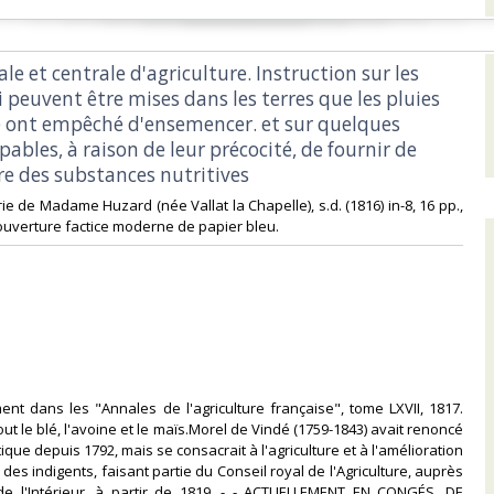
yale et centrale d'agriculture. Instruction sur les
 peuvent être mises dans les terres que les pluies
ont empêché d'ensemencer. et sur quelques
pables, à raison de leur précocité, de fournir de
e des substances nutritives‎
rie de Madame Huzard (née Vallat la Chapelle), s.d. (1816) in-8, 16 pp.,
uverture factice moderne de papier bleu. ‎
ent dans les "Annales de l'agriculture française", tome LXVII, 1817.
t le blé, l'avoine et le maïs.Morel de Vindé (1759-1843) avait renoncé
itique depuis 1792, mais se consacrait à l'agriculture et à l'amélioration
 des indigents, faisant partie du Conseil royal de l'Agriculture, auprès
de l'Intérieur, à partir de 1819. - - ACTUELLEMENT EN CONGÉS, DE