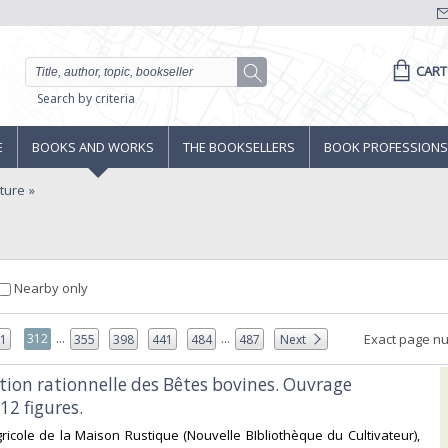
CART
Search by criteria
E
BOOKS AND WORKS
THE BOOKSELLERS
BOOK PROFESSIONS
lture
Nearby only
...
...
312
Exact page n
11
355
398
441
484
487
Next
ation rationnelle des Bêtes bovines. Ouvrage
2 figures.‎
 Agricole de la Maison Rustique (Nouvelle BIbliothèque du Cultivateur),