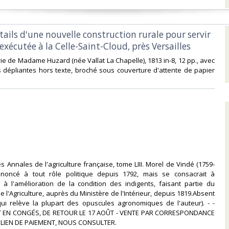
étails d'une nouvelle construction rurale pour servir
exécutée à la Celle-Saint-Cloud, près Versailles‎
rie de Madame Huzard (née Vallat La Chapelle), 1813 in-8, 12 pp., avec
 dépliantes hors texte, broché sous couverture d'attente de papier
es Annales de l'agriculture française, tome LIII. Morel de Vindé (1759-
enoncé à tout rôle politique depuis 1792, mais se consacrait à
et à l'amélioration de la condition des indigents, faisant partie du
e l'Agriculture, auprès du Ministère de l'Intérieur, depuis 1819.Absent
ui relève la plupart des opuscules agronomiques de l'auteur). - -
 EN CONGÉS, DE RETOUR LE 17 AOÛT - VENTE PAR CORRESPONDANCE
LIEN DE PAIEMENT, NOUS CONSULTER.‎