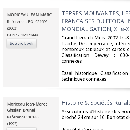
‎TERRES MOUVANTES, L
‎MORICEAU JEAN-MARC‎
FRANCAISES DU FEODALI
Reference : RO40216924
MONDIALISATION, XIIe-XI
(2002)
ISBN : 270287844X
‎Grand Livre du Mois. 2002. In-8
fraîche, Dos impeccable, Intérieu
See the book
nombreux tableaux et cartes en 
Classification Dewey : 630-
connexes‎
‎Essai historique. Classificati
techniques connexes‎
‎Histoire & Sociétés Rural
‎Moriceau Jean-Marc ;
Ghislain Brunel‎
‎Associations d’Histoire des So
broché 24 cm sur 16. Bon état d’o
Reference : 101466
(1997)
‎ Bon état d’occasion ‎