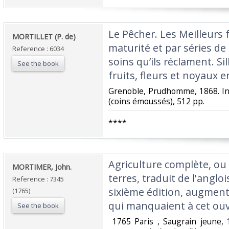
‎Le Pêcher. Les Meilleurs 
‎MORTILLET (P. de)‎
maturité et par séries de
Reference : 6034
soins qu’ils réclament. S
See the book
fruits, fleurs et noyaux e
‎Grenoble, Prudhomme, 1868. In 
(coins émoussés), 512 pp.‎
‎****‎
‎Agriculture complète, ou 
‎MORTIMER, John. ‎
terres, traduit de l'anglo
Reference : 7345
sixième édition, augment
(1765)
qui manquaient à cet ouvr
See the book
‎ 1765 Paris , Saugrain jeune,