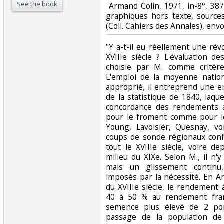
See the book
‎ Armand Colin, 1971, in-8°, 38
graphiques hors texte, sources
(Coll. Cahiers des Annales), envoi 
‎"Y a-t-il eu réellement une ré
XVIIIe siècle ? L'évaluation d
choisie par M. comme critère
L'emploi de la moyenne nation
approprié, il entreprend une e
de la statistique de 1840, laqu
concordance des rendements à
pour le froment comme pour le 
Young, Lavoisier, Quesnay, vo
coups de sonde régionaux confi
tout le XVIIIe siècle, voire d
milieu du XIXe. Selon M., il n'
mais un glissement continu,
imposés par la nécessité. En An
du XVIIIe siècle, le rendement 
40 à 50 % au rendement fran
semence plus élevé de 2 poi
passage de la population de