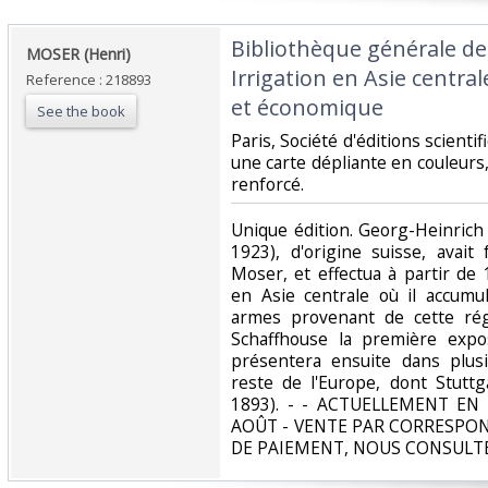
‎Bibliothèque générale de
‎MOSER (Henri)‎
Irrigation en Asie centr
Reference : 218893
et économique‎
See the book
‎Paris, Société d'éditions scienti
une carte dépliante en couleur
renforcé.‎
‎Unique édition. Georg-Heinric
1923), d'origine suisse, avai
Moser, et effectua à partir de
en Asie centrale où il accumu
armes provenant de cette rég
Schaffhouse la première exposi
présentera ensuite dans plusi
reste de l'Europe, dont Stuttg
1893). - - ACTUELLEMENT EN
AOÛT - VENTE PAR CORRESPO
DE PAIEMENT, NOUS CONSULTE