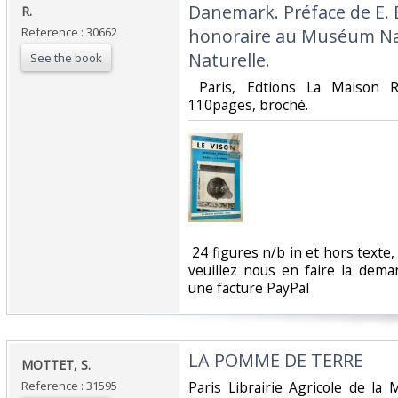
Danemark. Préface de E. 
R.‎
Reference : 30662
honoraire au Muséum Nat
Naturelle.‎
See the book
‎ Paris, Edtions La Maison 
110pages, broché. ‎
‎ 24 figures n/b in et hors texte
veuillez nous en faire la dem
une facture PayPal‎
‎LA POMME DE TERRE ‎
‎MOTTET, S. ‎
Reference : 31595
‎Paris Librairie Agricole de l