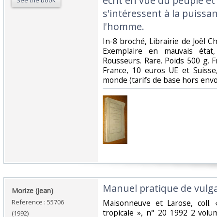
écrit en vue du peuple et
See the book
s'intéressent à la puissa
l'homme. ‎
‎In-8 broché, Librairie de Joël C
Exemplaire en mauvais état,
Rousseurs. Rare. Poids 500 g. F
France, 10 euros UE et Suisse
monde (tarifs de base hors envois
‎Manuel pratique de vulgar
‎Morize (Jean)‎
Reference : 55706
‎Maisonneuve et Larose, coll. 
tropicale », n° 20 1992 2 vol
(1992)