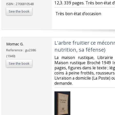
12,3. 339 pages. Très bon état d’
ISBN : 2706810548
See the book
‎ Très bon état d’occasion ‎
‎L'arbre fruitier ce mécon
‎Mornac G.‎
nutrition, sa féfense)‎
Reference : gu2386
(1949)
‎La maison rustique, Librairie
Maison rustique Broché 1949 I
See the book
pages, figures dans le texte ; lég
coins à peine frottés, rousseurs 
Livraison a domicile (La Poste) 
demande.‎