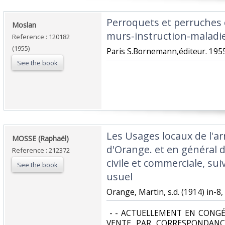
‎Perroquets et perruches
‎Moslan ‎
murs-instruction-maladie 
Reference : 120182
(1955)
‎Paris S.Bornemann,éditeur. 1955
See the book
‎Les Usages locaux de l'
‎MOSSE (Raphaël)‎
d'Orange. et en général d
Reference : 212372
civile et commerciale, sui
See the book
usuel‎
‎Orange, Martin, s.d. (1914) in-8, 
‎ - - ACTUELLEMENT EN CONGÉ
VENTE PAR CORRESPONDANC