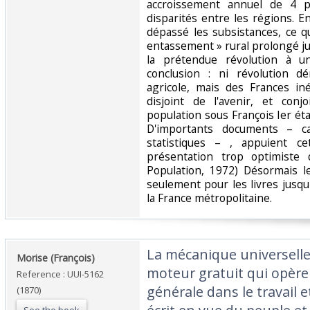
accroissement annuel de 4 p
disparités entre les régions. E
dépassé les subsistances, ce 
entassement » rural prolongé j
la prétendue révolution à u
conclusion : ni révolution d
agricole, mais des Frances iné
disjoint de l'avenir, et conj
population sous François Ier étai
D'importants documents – ca
statistiques – , appuient ce
présentation trop optimiste d
Population, 1972) Désormais l
seulement pour les livres jusqu'
la France métropolitaine.‎
‎La mécanique universell
‎Morise (François)‎
moteur gratuit qui opère
Reference : UUI-5162
générale dans le travail e
(1870)