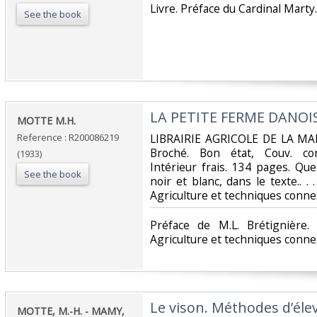
‎Livre. Préface du Cardinal Marty.
See the book
‎LA PETITE FERME DANOIS
‎MOTTE M.H.‎
Reference : R200086219
‎LIBRAIRIE AGRICOLE DE LA MA
Broché. Bon état, Couv. con
(1933)
Intérieur frais. 134 pages. Qu
See the book
noir et blanc, dans le texte.. . 
Agriculture et techniques conne
‎Préface de M.L. Brétignière.
Agriculture et techniques conne
‎Le vison. Méthodes d’éle
‎MOTTE, M.-H. - MAMY,