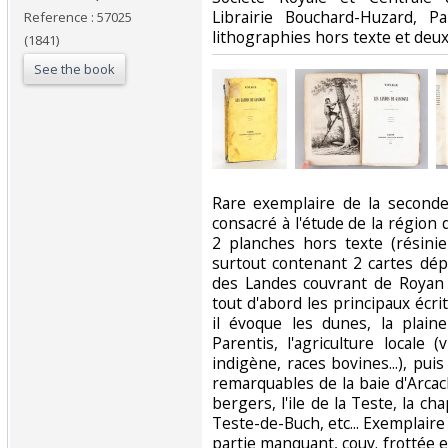
Librairie Bouchard-Huzard, P
Reference : 57025
lithographies hors texte et deux
(1841)
See the book
‎Rare exemplaire de la second
consacré à l'étude de la région
2 planches hors texte (résinie
surtout contenant 2 cartes dép
des Landes couvrant de Royan 
tout d'abord les principaux écrit
il évoque les dunes, la plain
Parentis, l'agriculture locale 
indigène, races bovines...), puis l
remarquables de la baie d'Arcac
bergers, l'ile de la Teste, la cha
Teste-de-Buch, etc... Exemplair
partie manquant, couv. frottée e