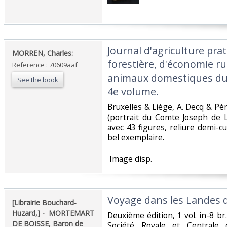
‎Journal d'agriculture pr
‎MORREN, Charles:‎
forestière, d'économie ru
Reference : 70609aaf
animaux domestiques du
See the book
4e volume. ‎
‎Bruxelles & Liège, A. Decq & Pér
(portrait du Comte Joseph de L
avec 43 figures, reliure demi-cui
bel exemplaire.‎
‎ Image disp.‎
‎Voyage dans les Landes 
‎[Librairie Bouchard-
Huzard,] - ‎ ‎MORTEMART
‎Deuxième édition, 1 vol. in-8 br
DE BOISSE, Baron de‎
Société Royale et Centrale d