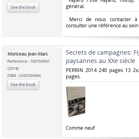
‎ Fayard 1998 Fayard, 1069p, 
général.‎
See the book
‎ Merci de nous contacter à 
consulter une référence au sein d
‎Secrets de campagnes: Fi
‎Moriceau Jean-Marc‎
paysannes au XXe siècle‎
Reference : 100150941
(2014)
‎PERRIN 2014 240 pages 13 2x
ISBN : 2262034494
pages.‎
See the book
‎Comme neuf‎