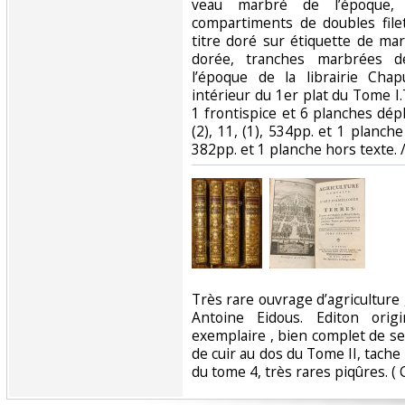
veau marbré de l’époque,
compartiments de doubles file
titre doré sur étiquette de ma
dorée, tranches marbrées d
l’époque de la librairie Cha
intérieur du 1er plat du Tome I.To
1 frontispice et 6 planches dépl
(2), 11, (1), 534pp. et 1 planche 
382pp. et 1 planche hors texte. / 
‎Très rare ouvrage d’agriculture 
Antoine Eidous. Editon orig
exemplaire , bien complet de s
de cuir au dos du Tome II, tache
du tome 4, très rares piqûres. ( 