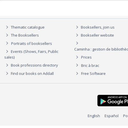
Thematic catalogue
Booksellers, join us
The Booksellers
Bookseller website
Portraits of booksellers
Caminha : gestion de biblioth
Events (Shows, Fairs, Public
sales)
Prices
Book professions directory
Bric à brac
Find our books on Addall
Free Software
English
Español
Po