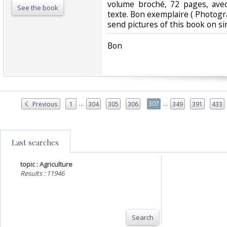
volume broché, 72 pages, avec
See the book
texte. Bon exemplaire ( Photog
send pictures of this book on sim
‎Bon ‎
...
...
307
Previous
1
304
305
306
349
391
433
Last searches
topic : Agriculture
Results : 11946
Search