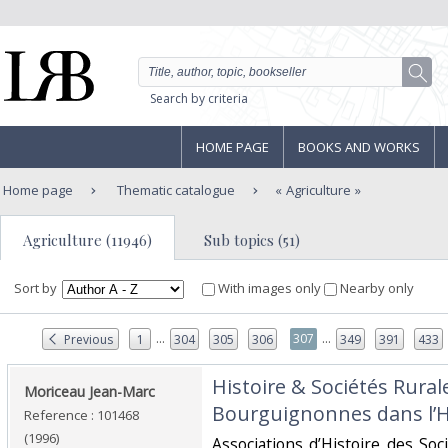
Search by criteria
HOME PAGE
BOOKS AND WORKS
Home page
Thematic catalogue
Agriculture
Agriculture (11946)
Sub topics (51)
Sort by
With images only
Nearby only
...
...
307
Previous
1
304
305
306
349
391
433
‎Histoire & Sociétés Rura
‎Moriceau Jean-Marc‎
Bourguignonnes dans l’Hi
Reference : 101468
(1996)
‎Associations d’Histoire des So