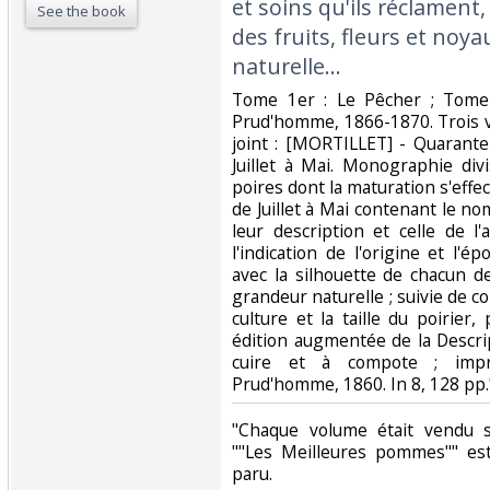
et soins qu'ils réclament,
See the book
des fruits, fleurs et noy
naturelle... ‎
‎Tome 1er : Le Pêcher ; Tome 
Prud'homme, 1866-1870. Trois v
joint : [MORTILLET] - Quarante
Juillet à Mai. Monographie div
poires dont la maturation s'eff
de Juillet à Mai contenant le n
leur description et celle de l
l'indication de l'origine et l'ép
avec la silhouette de chacun d
grandeur naturelle ; suivie de c
culture et la taille du poirie
édition augmentée de la Descri
cuire et à compote ; impr
Prud'homme, 1860. In 8, 128 pp."
‎"Chaque volume était vendu
""Les Meilleures pommes"" es
paru. ‎