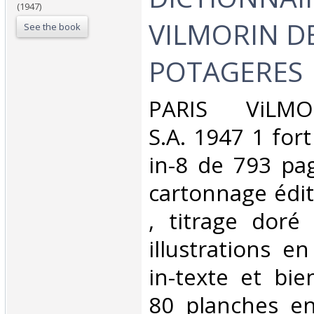
(1947)
VILMORIN D
See the book
POTAGERES‎
‎PARIS ViLMO
S.A. 1947 1 for
in-8 de 793 pa
cartonnage édit
, titrage doré
illustrations e
in-texte et bi
80 planches en