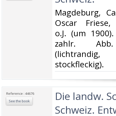
‎Magdeburg, Car
Oscar Friese, 
o.J. (um 1900).
zahlr. Abb.
(lichtrand
stockfleckig).‎
‎Die landw. S
Reference : 44676
See the book
Schweiz. Ent