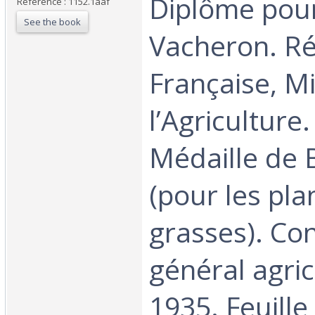
‎Diplôme pou
Reference : 1152.1aaf
See the book
Vacheron. R
Française, M
l’Agriculture
Médaille de 
(pour les pla
grasses). Co
général agric
1935. Feuille