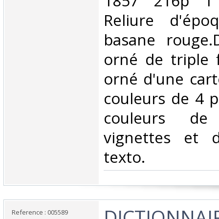
1857 216p 1 
Reliure d'ép
basane rouge.D
orné de triple 
orné d'une cart
couleurs de 4 p
couleurs de
vignettes et d
texto. ‎
‎DICTIONNAI
Reference : 005589