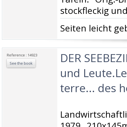
stockfleckig und
‎Seiten leicht ge
‎DER SEEBEZI
Reference : 14923
See the book
und Leute.Le
terre... des 
‎ Grang
Landwirtschaftl
1979, 210x145m